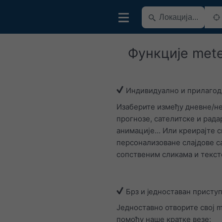
Функције met
Индивидуално и прилаго
Изаберите између дневне/
прогнозе, сателитске и рада
анимације... Или креирајте с
персонализоване слајдове с
сопственим сликама и текст
Брз и једноставан присту
Једноставно отворите свој 
помоћу наше кратке везе: