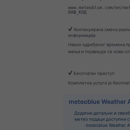
www.meteoblue.com/en/me
ВАШ_КОД
Континуирана смена разл
информација
Након одређеног времена пр
мења и појављује се нови сл
Бесплатан приступ
Комплетна услуга је бесплат
meteoblue Weather 
Додатни детаљни и свеоб
метео подаци доступни с
meteoblue Weather A