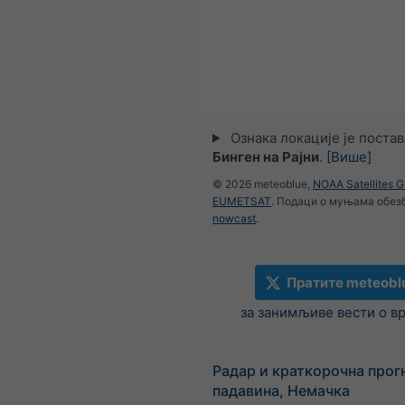
Ознака локације је поста
Бинген на Рајни
.
[Више]
© 2026 meteoblue,
NOAA Satellites 
EUMETSAT
. Подаци о муњама обез
nowcast
.
Пратите meteobl
за занимљиве вести о в
Радар и краткорочна прог
падавина, Немачка