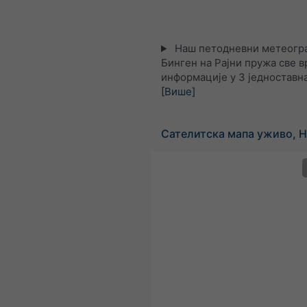
Наш петодневни метеогра
Бинген на Рајни пружа све 
информације у 3 једноставна
[Више]
Сателитска мапа уживо, 