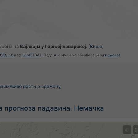
вљена на
Вајлхајм у Горњој Баварској
.
[Више]
GOES-16
and
EUMETSAT
. Подаци о муњама обезбеђени од
nowcast
.
занимљиве вести о времену
а прогноза падавина, Немачка
©