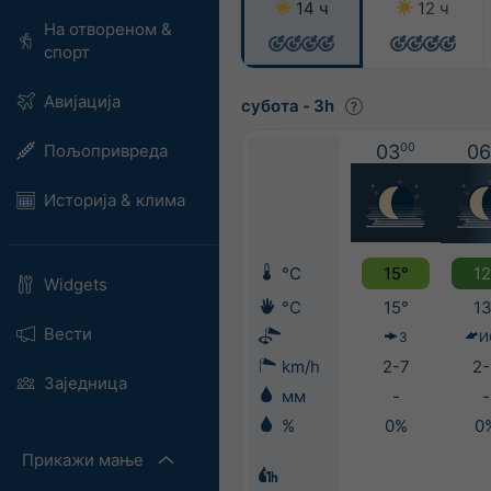
14 ч
12 ч
На отвореном &
спорт
Авијација
субота
-
3h
Пољопривреда
03
00
06
Историја & клима
°C
15°
12
Widgets
°C
15°
13
Вести
З
И
km/h
2-7
2-
Заједница
мм
-
-
%
0%
0
Прикажи мање