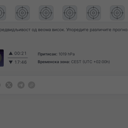
редвидљивост од веома висок. Упоредите различите прогно
▲
00:21
Притисак:
1019 hPa
Временска зона:
CEST (UTC +02:00h)
▼
17:46