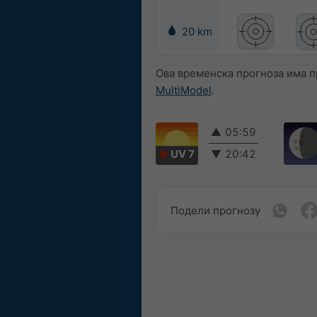
20 km
Ова временска прогноза има п
MultiModel
.
▲
05:59
UV 7
▼
20:42
Подели прогнозу