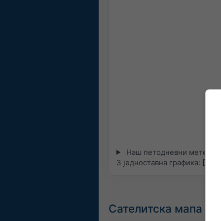
Наш петодневни метеограм
3 једноставна графика:
[Виш
Сателитска мапа уж