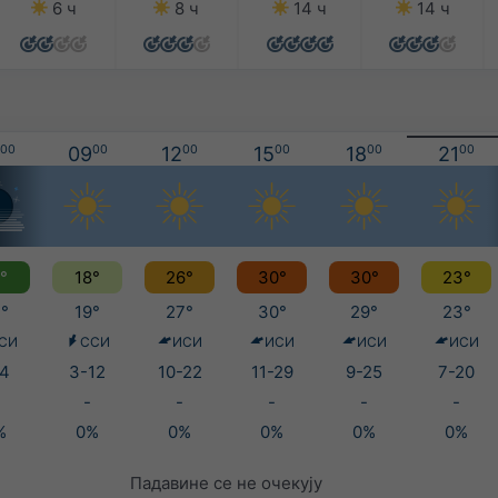
6 ч
8 ч
14 ч
14 ч
00
09
00
12
00
15
00
18
00
21
00
°
18°
26°
30°
30°
23°
°
19°
27°
30°
29°
23°
СИ
ССИ
ИСИ
ИСИ
ИСИ
ИСИ
4
3-12
10-22
11-29
9-25
7-20
-
-
-
-
-
%
0%
0%
0%
0%
0%
Падавине се не очекују