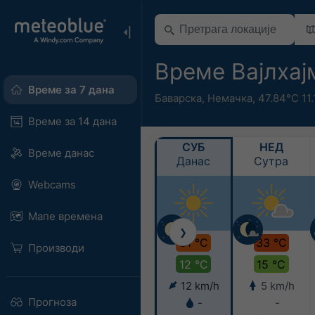
Време Вајлхај
Време за 7 дана
Баварска
,
Немачка
,
47.84°С 11
Време за 14 дана
СУБ
НЕД
Време данас
Данас
Сутра
Webcams
Мапе времена
❯
31 °C
33 °C
Производи
12 °C
15 °C
12 km/h
5 km/h
Прогноза
-
-