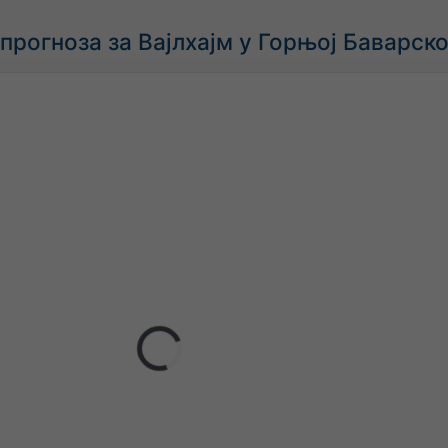
рогноза за Вајлхајм у Горњој Баварско