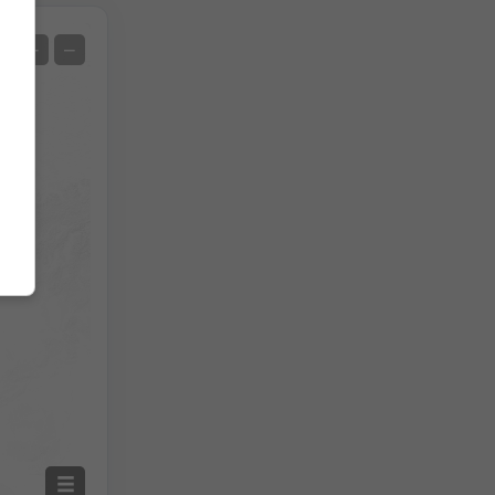
Satelit
+
−
Нема радара
Са радаром
Меасуред Температуре
Меасуред Преципитатион
Screenshot
©