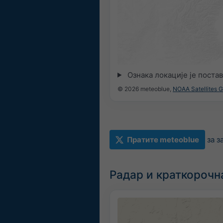
Ознака локације је поста
© 2026 meteoblue,
NOAA Satellites 
Пратите meteoblue
за 
Радар и краткорочн