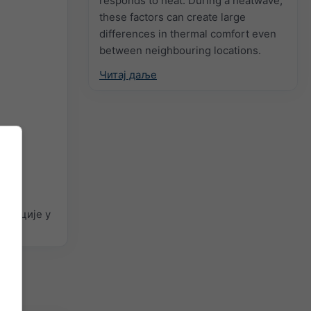
responds to heat. During a heatwave,
these factors can create large
differences in thermal comfort even
between neighbouring locations.
Читај даље
ормације у