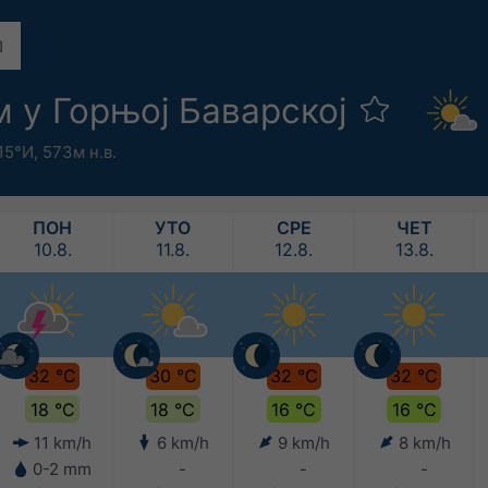
м у Горњој Баварској
.15°И,
573м н.в.
ПОН
УТО
СРЕ
ЧЕТ
10.8.
11.8.
12.8.
13.8.
32 °C
30 °C
32 °C
32 °C
18 °C
18 °C
16 °C
16 °C
11 km/h
6 km/h
9 km/h
8 km/h
0-2 mm
-
-
-