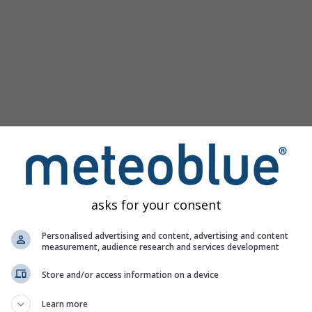
asks for your consent
 за Вајлхајм у Горњој Баварској пружа све временске инф
е]
Personalised advertising and content, advertising and content
measurement, audience research and services development
Store and/or access information on a device
иво, Немачка
Learn more