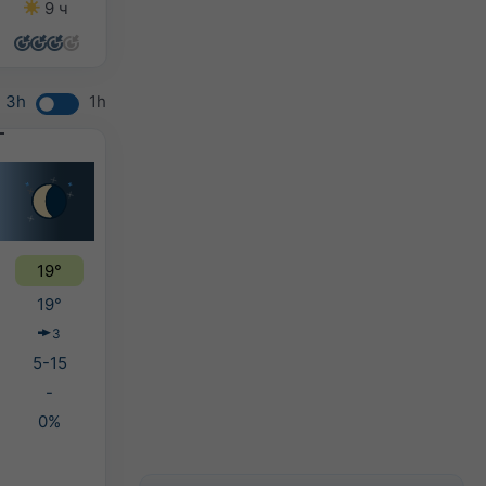
9 ч
9 ч
13 ч
6 ч
3h
1h
19°
19°
З
5-15
-
0%