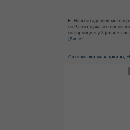
Наш петодневни метеогра
на Рајни пружа све временс
информације у 3 једноставна
[Више]
Сателитска мапа уживо, 