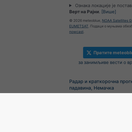
Ознака локације је поста
Верт на Рајни
.
[Више]
© 2026 meteoblue,
NOAA Satellites 
EUMETSAT
. Подаци о муњама обез
nowcast
.
Пратите meteobl
за занимљиве вести о в
Радар и краткорочна прог
падавина, Немачка
©