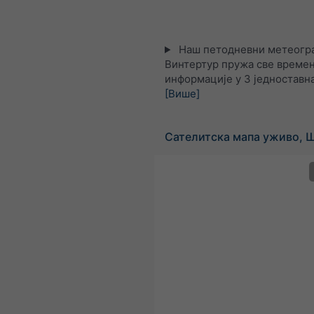
Наш петодневни метеогра
Винтертур пружа све време
информације у 3 једноставна
[Више]
Сателитска мапа уживо, 