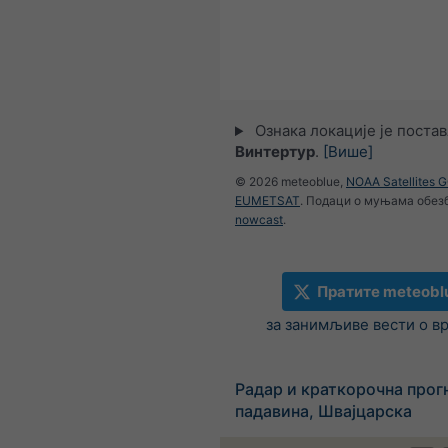
Ознака локације је поста
Винтертур
.
[Више]
© 2026 meteoblue,
NOAA Satellites 
EUMETSAT
. Подаци о муњама обез
nowcast
.
Пратите meteobl
за занимљиве вести о в
Радар и краткорочна прог
падавина, Швајцарска