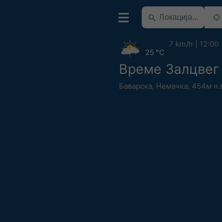
7 km/h
12:00
25 °C
Време Залцвег
Баварска
,
Немачка
,
454м н.