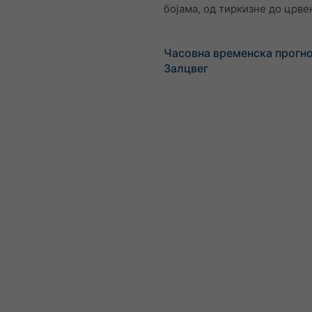
бојама, од тиркизне до црве
Часовна временска прогно
Залцвег