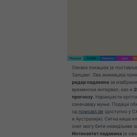
Росуља
Слабо
Умерено
Јако
Вр
Ознака локације је постављ
Залцвег. Ова анимација прик
радар падавина
за изабрани
временски интервал, као и
2
прогнозу
. Наранџасти крсто
означавају муње. Подаци о
од
nowcast.de
(доступно у С
и Аустралији). Ситна киша и
снег могу бити невидљиви за
Интензитет падавина
је озн