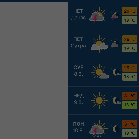
ЧЕТ
26 °C
Данас
19 °C
ПЕТ
26 °C
Сутра
19 °C
СУБ
28 °C
8.8.
18 °C
НЕД
31 °C
9.8.
16 °C
ПОН
31 °C
10.8.
19 °C