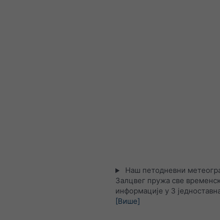
Наш петодневни метеогра
Залцвег пружа све временс
информације у 3 једноставна
[Више]