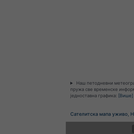
Наш петодневни метеогра
пружа све временске информ
једноставна графика:
[Више]
Сателитска мапа уживо, 