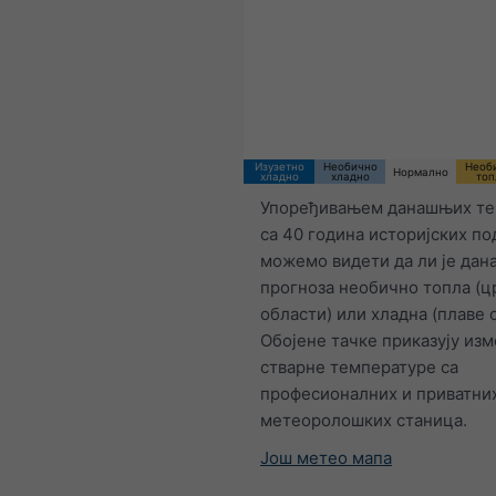
Изузетно
Необично
Необ
Нормално
хладно
хладно
топ
Упоређивањем данашњих те
са 40 година историјских по
можемо видети да ли је да
прогноза необично топла (ц
области) или хладна (плаве 
Обојене тачке приказују из
стварне температуре са
професионалних и приватни
метеоролошких станица.
Још метео мапа