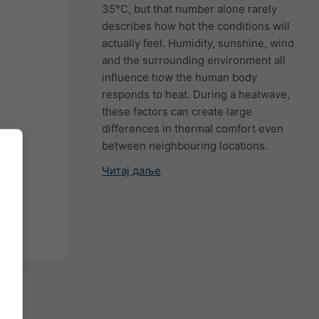
35°C, but that number alone rarely
describes how hot the conditions will
actually feel. Humidity, sunshine, wind
and the surrounding environment all
influence how the human body
responds to heat. During a heatwave,
these factors can create large
differences in thermal comfort even
between neighbouring locations.
Читај даље
3