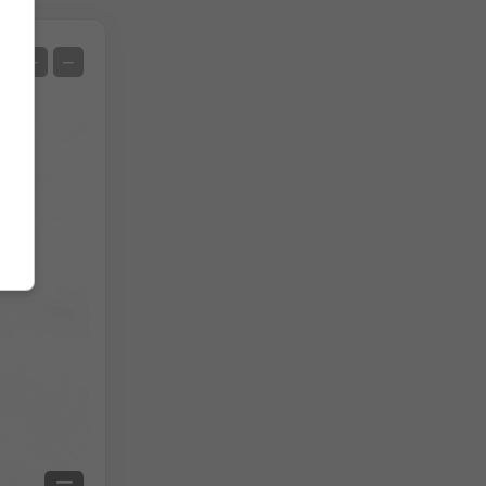
Satelit
+
−
Нема радара
Са радаром
Меасуред Температуре
Меасуред Преципитатион
Screenshot
©