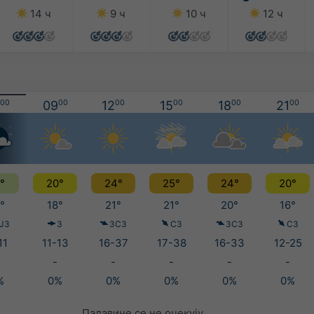
14 ч
9 ч
10 ч
12 ч
00
09
00
12
00
15
00
18
00
21
00
°
20°
24°
25°
24°
20°
°
18°
21°
21°
20°
16°
ЈЗ
З
ЗСЗ
СЗ
ЗСЗ
СЗ
11
11-13
16-37
17-38
16-33
12-25
-
-
-
-
-
%
0%
0%
0%
0%
0%
Падавине се не очекују