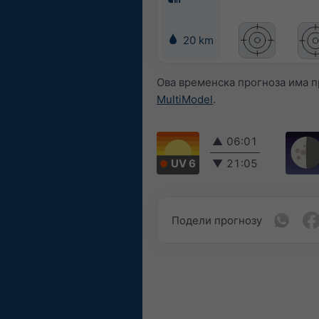
20 km
Ова временска прогноза има п
MultiModel
.
▲
06:01
UV 6
▼
21:05
Подели прогнозу