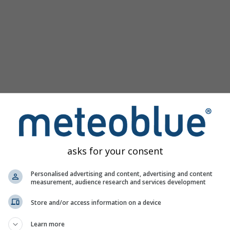
asks for your consent
м за Лимбург на Лани пружа све временске информације у 
Personalised advertising and content, advertising and content
measurement, audience research and services development
Store and/or access information on a device
иво, Немачка
Learn more