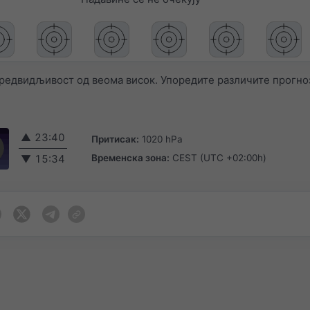
редвидљивост од веома висок. Упоредите различите прогно
▲
23:40
Притисак:
1020 hPa
Временска зона:
CEST (UTC +02:00h)
▼
15:34