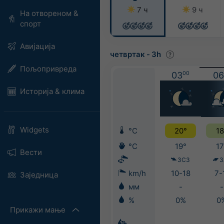
7 ч
9 ч
На отвореном &
спорт
Авијација
четвртак
-
3h
Пољопривреда
03
00
06
Историја & клима
Widgets
°C
20°
18
°C
19°
17
Вести
ЗСЗ
З
km/h
10-18
7-
Заједница
мм
-
-
%
0%
0
Прикажи мање