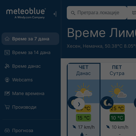
Време Лим
Време за 7 дана
Хесен
,
Немачка
,
50.38°С 8.05
Време за 14 дана
Време данас
ЧЕТ
ПЕТ
Данас
Сутра
Webcams
Мапе времена
❯
Производи
25 °C
25 °C
15 °C
10 °C
17 km/h
10 km/h
Прогноза
-
-