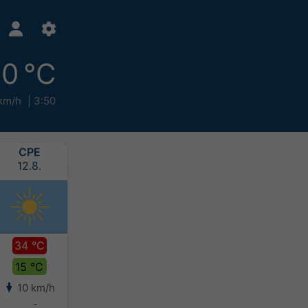
0 °C
km/h
3:50
СРЕ
ЧЕТ
ПЕТ
СУБ
12.8.
13.8.
14.8.
15.8.
34 °C
31 °C
30 °C
26 °C
15 °C
17 °C
17 °C
16 °C
10 km/h
4 km/h
7 km/h
8 km/h
-
-
-
-