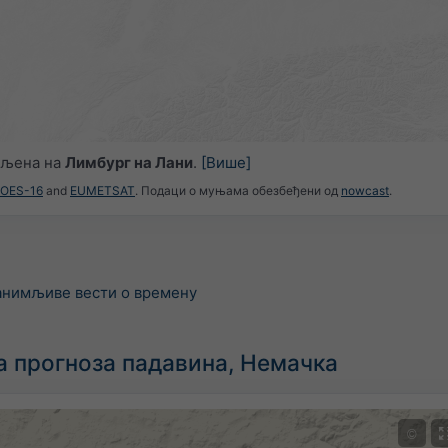
вљена на
Лимбург на Лани
.
[Више]
GOES-16
and
EUMETSAT
. Подаци о муњама обезбеђени од
nowcast
.
занимљиве вести о времену
а прогноза падавина, Немачка
©