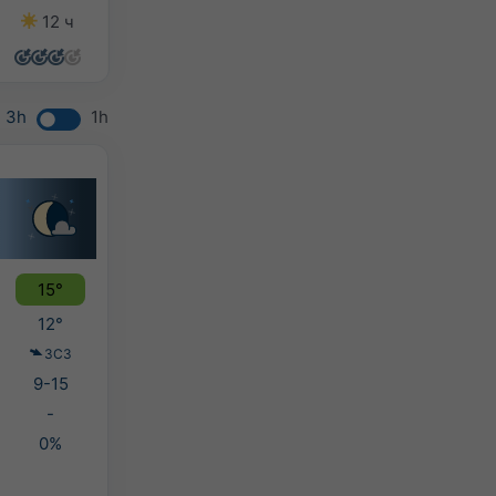
12 ч
13 ч
13 ч
9 ч
3h
1h
15°
12°
ЗСЗ
9-15
-
0%