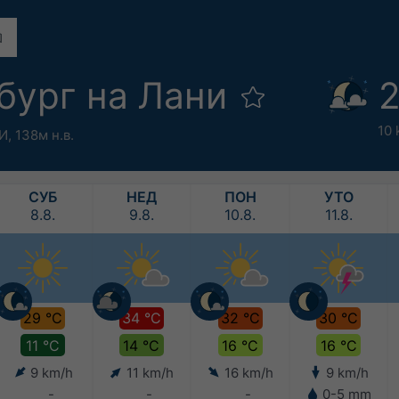
бург на Лани
2
10 
°И,
138м н.в.
СУБ
НЕД
ПОН
УТО
8.8.
9.8.
10.8.
11.8.
29 °C
34 °C
32 °C
30 °C
11 °C
14 °C
16 °C
16 °C
9 km/h
11 km/h
16 km/h
9 km/h
-
-
-
0-5 mm