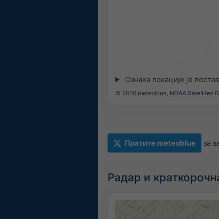
Ознака локације је поста
© 2026 meteoblue,
NOAA Satellites 
Пратите meteoblue
за 
Радар и краткорочн