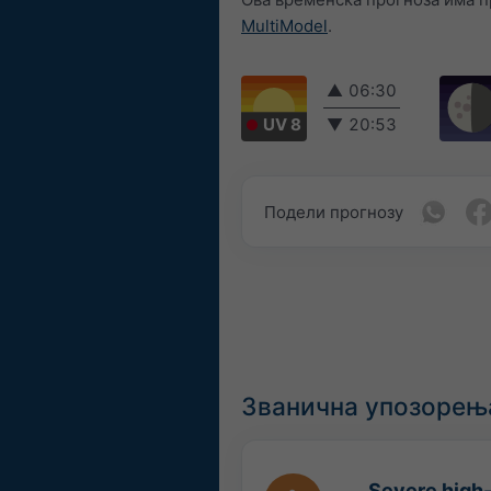
MultiModel
.
▲
06:30
UV 8
▼
20:53
Подели прогнозу
Званична упозорења
Severe high