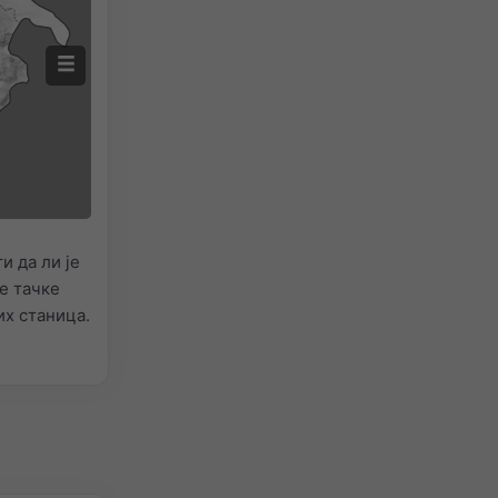
 да ли је
е тачке
х станица.