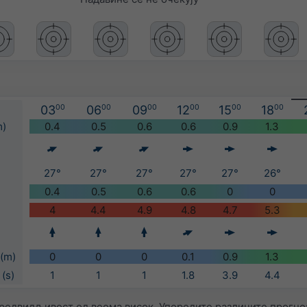
03
00
06
00
09
00
12
00
15
00
18
00
m)
0.4
0.5
0.6
0.6
0.9
1.3
27°
27°
27°
27°
27°
26°
0.4
0.5
0.6
0.6
0
0
4
4.4
4.9
4.8
4.7
5.3
(m)
0
0
0
0.1
0.9
1.3
(s)
1
1
1
1.8
3.9
4.4
редвидљивост од веома висок. Упоредите различите прогно