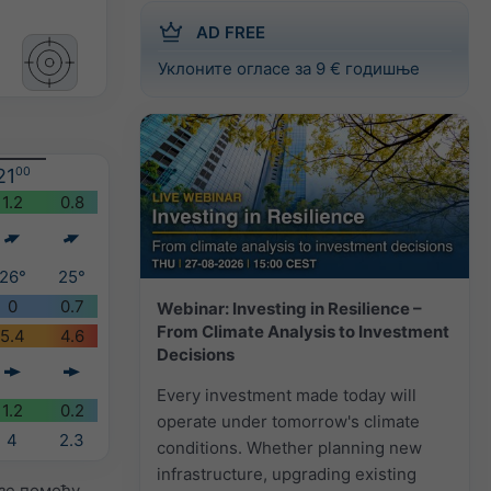
AD FREE
Уклоните огласе за 9 € годишње
21
00
1.2
0.8
26°
25°
0
0.7
Webinar: Investing in Resilience –
From Climate Analysis to Investment
5.4
4.6
Decisions
Every investment made today will
1.2
0.2
operate under tomorrow's climate
4
2.3
conditions. Whether planning new
infrastructure, upgrading existing
зе помоћу