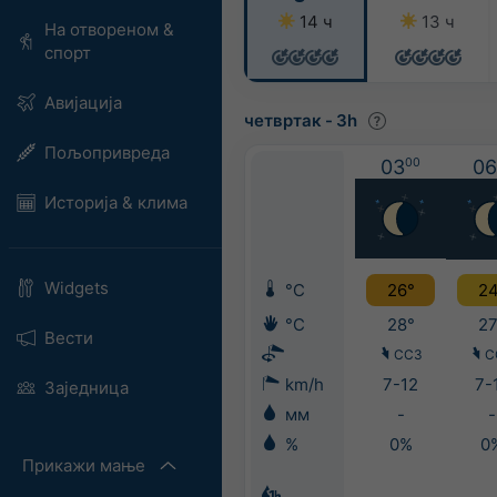
14 ч
13 ч
На отвореном &
спорт
Авијација
четвртак
-
3h
Пољопривреда
03
00
06
Историја & клима
Widgets
°C
26°
24
°C
28°
27
Вести
ССЗ
С
km/h
7-12
7-
Заједница
мм
-
-
%
0%
0
Прикажи мање