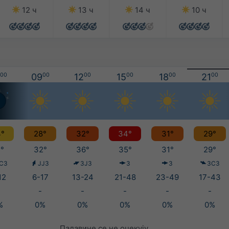
12 ч
13 ч
14 ч
10 ч
00
09
00
12
00
15
00
18
00
21
00
°
28°
32°
34°
31°
29°
°
32°
36°
35°
31°
29°
СЗ
ЈЈЗ
ЗЈЗ
З
З
ЗСЗ
12
6-17
13-24
21-48
23-49
17-43
-
-
-
-
-
%
0%
0%
0%
0%
0%
Падавине се не очекују