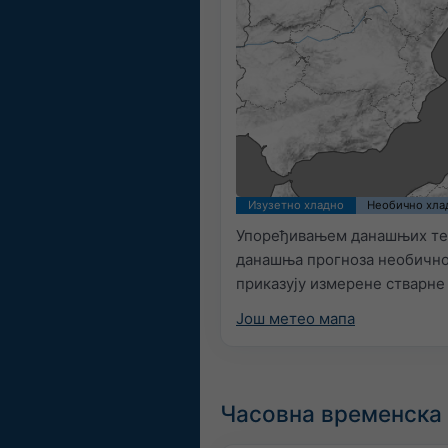
Изузетно хладно
Необично хла
Упоређивањем данашњих темп
данашња прогноза необично 
приказују измерене стварне
Још метео мапа
Часовна временска 