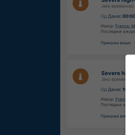
Јако временско
Од
Данас
00:0
Извор:
France: 
Последње ажур
Прикажи више
Severe high
Јако временско
Од
Данас
16:00
Извор:
France: 
Последње ажур
Прикажи више