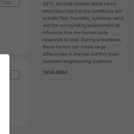
Сада
35°C, but that number alone rarely
describes how hot the conditions will
actually feel. Humidity, sunshine, wind
and the surrounding environment all
influence how the human body
responds to heat. During a heatwave,
these factors can create large
differences in thermal comfort even
between neighbouring locations.
Читај даље
Сада