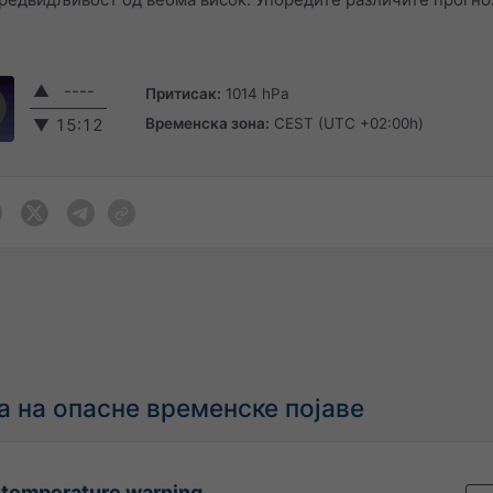
▲
----
Притисак:
1014 hPa
Временска зона:
CEST (UTC +02:00h)
▼
15:12
 на опасне временске појаве
-temperature warning