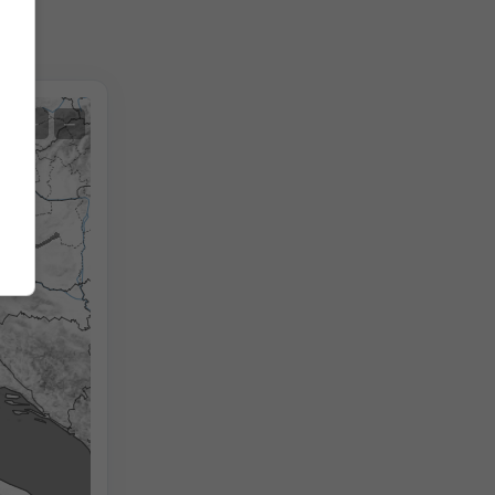
Екстремна прогноза
+
−
Температуре ОБС
Auto (NEMSGLOBAL Global)
Screenshot
©