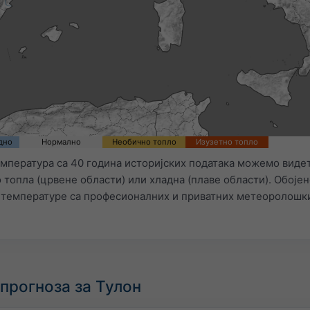
дно
Нормално
Необично топло
Изузетно топло
ература са 40 година историјских података можемо видети
топла (црвене области) или хладна (плаве области). Обојен
 температуре са професионалних и приватних метеоролошки
прогноза за Тулон