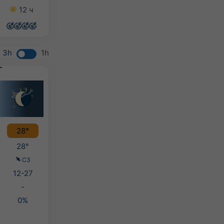
12 ч
14 ч
14 ч
14 ч
3h
1h
28°
28°
СЗ
12-27
-
0%