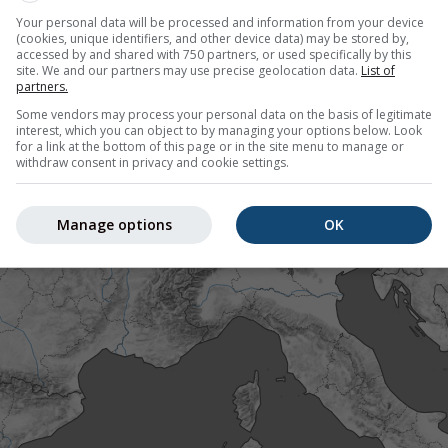
Your personal data will be processed and information from your device
а: Необично вруће време за сезону
(cookies, unique identifiers, and other device data) may be stored by,
accessed by and shared with 750 partners, or used specifically by this
site. We and our partners may use precise geolocation data.
List of
partners.
Some vendors may process your personal data on the basis of legitimate
interest, which you can object to by managing your options below. Look
for a link at the bottom of this page or in the site menu to manage or
withdraw consent in privacy and cookie settings.
Manage options
OK