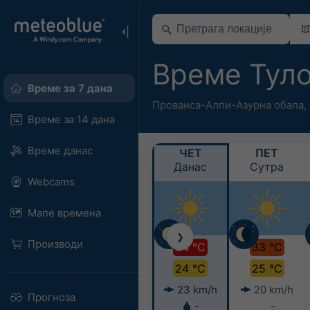
Време Тул
Време за 7 дана
Прованса-Алпи-Азурна обала
,
Време за 14 дана
Време данас
ЧЕТ
ПЕТ
Данас
Сутра
Webcams
Мапе времена
❯
Производи
34 °C
33 °C
24 °C
25 °C
23 km/h
20 km/h
Прогноза
-
-