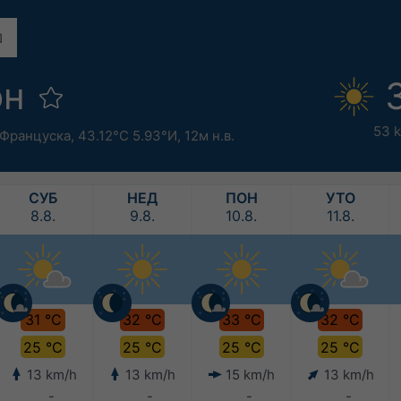
он
53 
Француска
,
43.12°С 5.93°И,
12м н.в.
СУБ
НЕД
ПОН
УТО
8.8.
9.8.
10.8.
11.8.
31 °C
32 °C
33 °C
32 °C
25 °C
25 °C
25 °C
25 °C
13 km/h
13 km/h
15 km/h
13 km/h
-
-
-
-