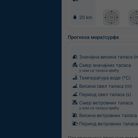
20 km
Прогноза мора/сурфа
Значајна висина таласа (
Смер значајних таласа
у ком се таласи крећу
Температура воде (°C)
Висина свел таласа (m)
Период свел таласа (s)
Смер ветровних таласа
у ком се таласи крећу
Висина ветровних таласа 
Период ветровних таласа 
Ова временска прогноза има п