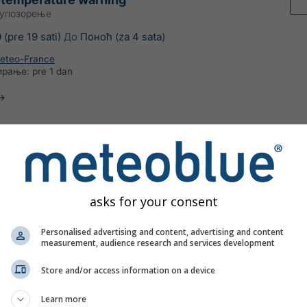
 упозорење
0
(pre 19 sati)
До
Поноћ (za 4 sata)
Meteo-France
ирање:
pre 1 dan
-temperature warning
 упозорење
asks for your consent
(pre 3 sata)
До
Поноћ (za 4 sata)
Meteo-France
Personalised advertising and content, advertising and content
ирање:
pre 2 sata
measurement, audience research and services development
Store and/or access information on a device
Learn more