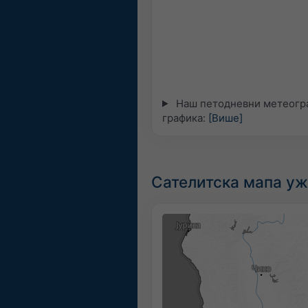
Наш петодневни метеогра
графика:
[Више]
Сателитска мапа у