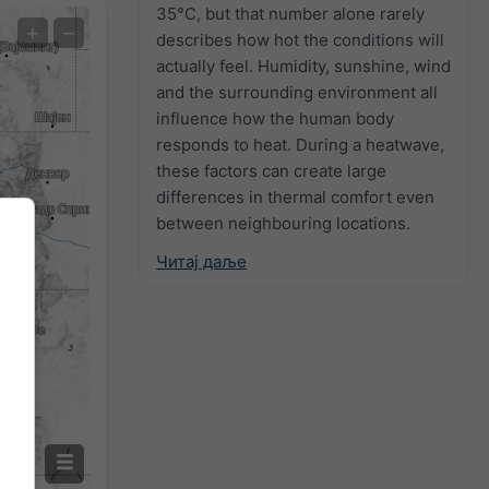
35°C, but that number alone rarely
Екстремна прогноза
+
−
describes how hot the conditions will
actually feel. Humidity, sunshine, wind
Auto (NEMSGLOBAL Global)
and the surrounding environment all
influence how the human body
Screenshot
©
responds to heat. During a heatwave,
these factors can create large
differences in thermal comfort even
between neighbouring locations.
Читај даље