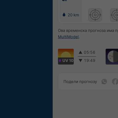
20 km
Ова временска прогноза има п
MultiModel
.
▲
05:56
UV 10
▼
19:49
Подели прогнозу