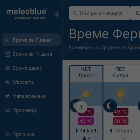
Време Фер
Време за 7 дана
Калифорнија
,
Сједињене Држа
Време за 14 дана
Време данас
ЧЕТ
ПЕТ
Данас
Сутра
Webcams
Мапе времена
❯
Производи
49 °C
49 °C
40 °C
39 °C
14 km/h
14 km/h
Прогноза
-
-