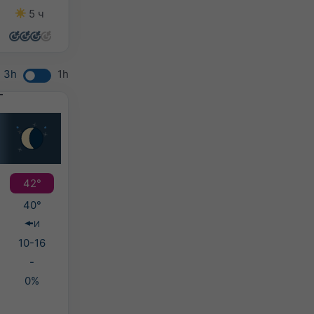
5 ч
13 ч
11 ч
11 ч
3h
1h
42°
40°
И
10-16
-
0%