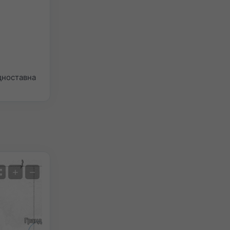
дноставна
Satelit
+
−
Нема радара
Са радаром
Меасуред Температуре
Меасуред Преципитатион