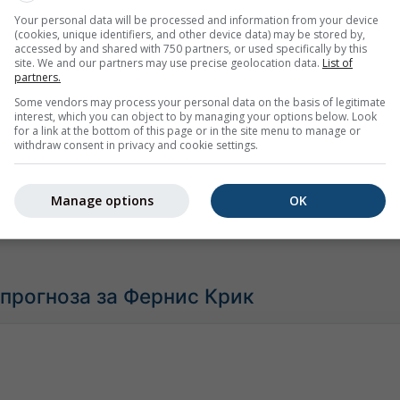
Your personal data will be processed and information from your device
(cookies, unique identifiers, and other device data) may be stored by,
accessed by and shared with 750 partners, or used specifically by this
site. We and our partners may use precise geolocation data.
List of
Sun 9
Mon 10
Tue 11
Wed 12
Thu 13
Fri 14
partners.
Some vendors may process your personal data on the basis of legitimate
дно
Нормално
Необично топло
Изузетно топло
interest, which you can object to by managing your options below. Look
for a link at the bottom of this page or in the site menu to manage or
ература са 40 година историјских података можемо видети
withdraw consent in privacy and cookie settings.
топла (црвене области) или хладна (плаве области). Обојен
 температуре са професионалних и приватних метеоролошки
Manage options
OK
прогноза за Фернис Крик