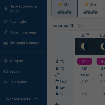
13 ч
12 ч
На отвореном &
спорт
Авијација
четвртак
-
3h
Пољопривреда
03
00
06
Историја & клима
Widgets
°C
41°
40
°C
38°
38
Вести
ИЈИ
Ј
km/h
7-14
5-
Заједница
мм
-
-
%
0%
0
Прикажи мање