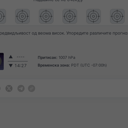
редвидљивост од веома висок. Упоредите различите прогно
▲
----
Притисак:
1007 hPa
Временска зона:
PDT (UTC -07:00h)
▼
14:27