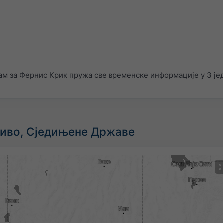
м за Фернис Крик пружа све временске информације у 3 је
живо, Сједињене Државе