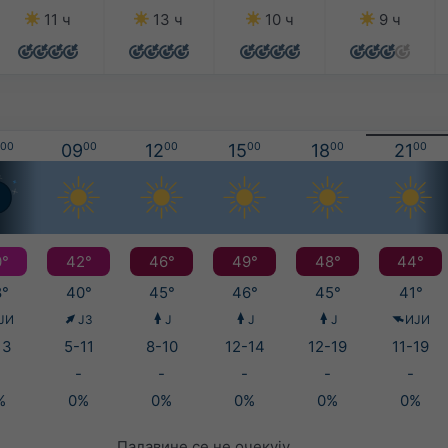
11 ч
13 ч
10 ч
9 ч
00
09
00
12
00
15
00
18
00
21
00
°
42°
46°
49°
48°
44°
°
40°
45°
46°
45°
41°
ЈИ
ЈЗ
Ј
Ј
Ј
ИЈИ
13
5-11
8-10
12-14
12-19
11-19
-
-
-
-
-
%
0%
0%
0%
0%
0%
Падавине се не очекују