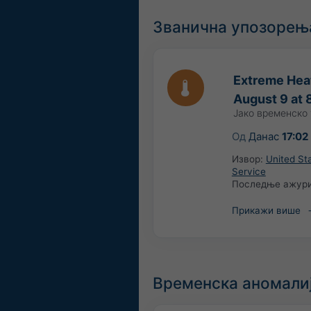
Званична упозорења
Extreme Heat
August 9 at
Јако временско
Од
Данас
17:02
Извор:
United St
Service
Последње ажур
Прикажи више
Временска аномалиј