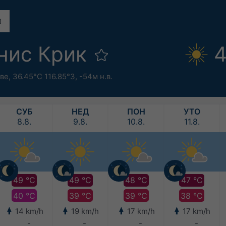
нис Крик
4
ве
,
36.45°С 116.85°З,
-54м н.в.
СУБ
НЕД
ПОН
УТО
8.8.
9.8.
10.8.
11.8.
49 °C
49 °C
48 °C
47 °C
40 °C
39 °C
39 °C
38 °C
14 km/h
19 km/h
17 km/h
17 km/h
-
-
-
-