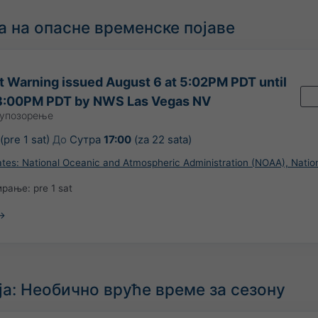
 на опасне временске појаве
 Warning issued August 6 at 5:02PM PDT until
 8:00PM PDT by NWS Las Vegas NV
 упозорење
(pre 1 sat)
До
Сутра
17:00
(za 22 sata)
ates: National Oceanic and Atmospheric Administration (NOAA), Natio
ирање:
pre 1 sat
а: Необично вруће време за сезону