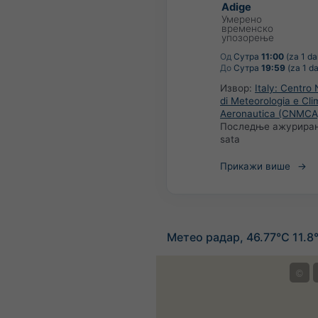
Adige
Умерено
временско
упозорење
Од
Сутра
11:00
(za 1 da
До
Сутра
19:59
(za 1 d
Извор:
Italy: Centro
di Meteorologia e Cli
Aeronautica (CNMCA
Последње ажурира
sata
Прикажи више
Метео радар, 46.77°С 11.8
©