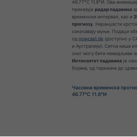
46.77°С 11.8°И. Ова анимаци
приказује
радар падавина
з
временски интервал, као и
2
прогнозу
. Наранџасти крсто
означавају муње. Подаци о
од
nowcast.de
(доступно у С
и Аустралији). Ситна киша и
снег могу бити невидљиви за
Интензитет падавина
је озн
бојама, од тиркизне до црве
Часовна временска прогно
46.77°С 11.8°И