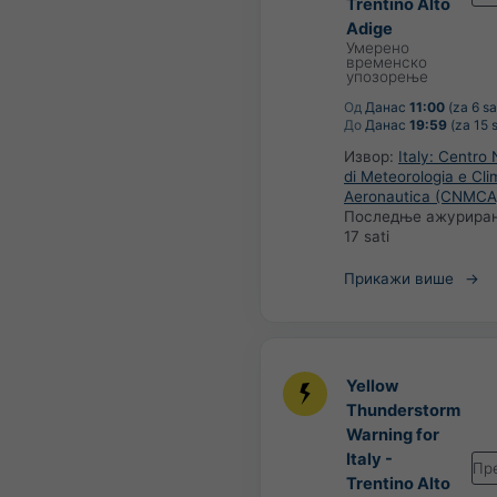
Trentino Alto
Adige
Умерено
временско
упозорење
Од
Данас
11:00
(za 6 sa
До
Данас
19:59
(za 15 s
Извор:
Italy: Centro
di Meteorologia e Cli
Aeronautica (CNMCA
Последње ажурира
17 sati
Прикажи више
Yellow
Thunderstorm
Warning for
Italy -
Пр
Trentino Alto