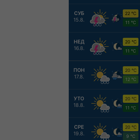
СУБ
22 °C
15.8.
11 °C
НЕД
20 °C
16.8.
11 °C
ПОН
20 °C
17.8.
12 °C
УТО
20 °C
18.8.
11 °C
СРЕ
20 °C
19.8.
9 °C