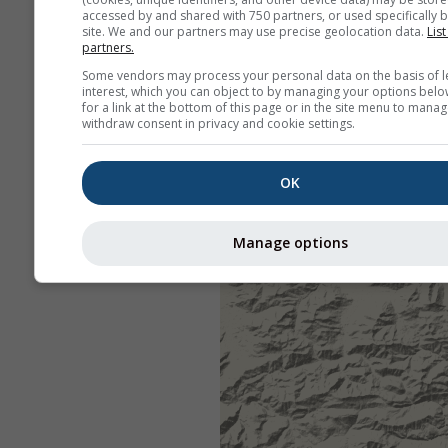
accessed by and shared with 750 partners, or used specifically b
site. We and our partners may use precise geolocation data.
List
partners.
Some vendors may process your personal data on the basis of l
interest, which you can object to by managing your options belo
for a link at the bottom of this page or in the site menu to manag
withdraw consent in privacy and cookie settings.
OK
Manage options