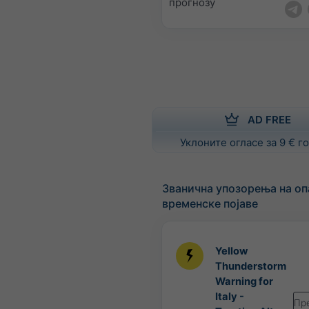
прогнозу
AD FREE
Уклоните огласе за 9 € 
Званична упозорења на оп
временске појаве
Yellow
Thunderstorm
Warning for
Italy -
Пр