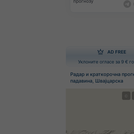
прогнозу
AD FREE
Уклоните огласе за 9 € 
Радар и краткорочна прог
падавина, Швајцарска
©