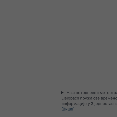
Наш петодневни метеогра
Elsigbach пружа све времен
информације у 3 једноставна
[Више]