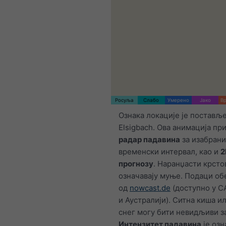
Росуља
Слабо
Умерено
Јако
Вр
Ознака локације је постављ
Elsigbach. Ова анимација при
радар падавина
за изабрани
временски интервал, као и
2
прогнозу
. Наранџасти крсто
означавају муње. Подаци о
од
nowcast.de
(доступно у С
и Аустралији). Ситна киша и
снег могу бити невидљиви за
Интензитет падавина
је озн