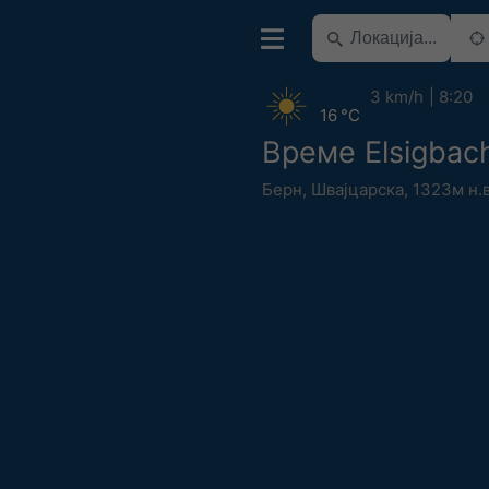
3 km/h
8:20
16 °C
Време Elsigbac
Берн
,
Швајцарска
,
1323м н.в