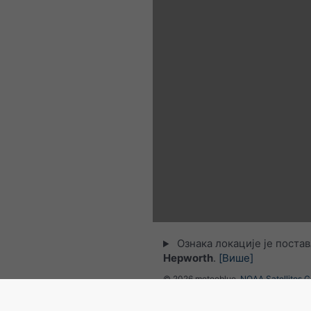
Ознака локације је поста
Hepworth
.
[Више]
© 2026 meteoblue,
NOAA Satellites 
EUMETSAT
. Подаци о муњама обез
nowcast
.