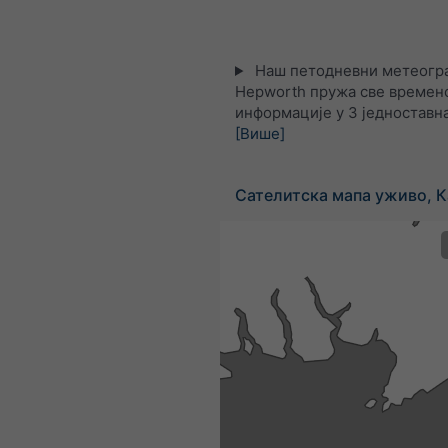
Наш петодневни метеогра
Hepworth пружа све времен
информације у 3 једноставна
[Више]
Сателитска мапа уживо, 