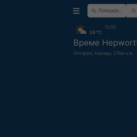
15:00
24 °C
Време Hepwort
Онтарио
,
Канада
,
216м н.в.