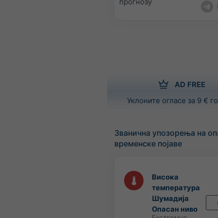
прогнозу
AD FREE
Уклоните огласе за 9 € 
Званична упозорења на оп
временске појаве
Висока
температура
Шумадија
Опасан ниво
Екстремно