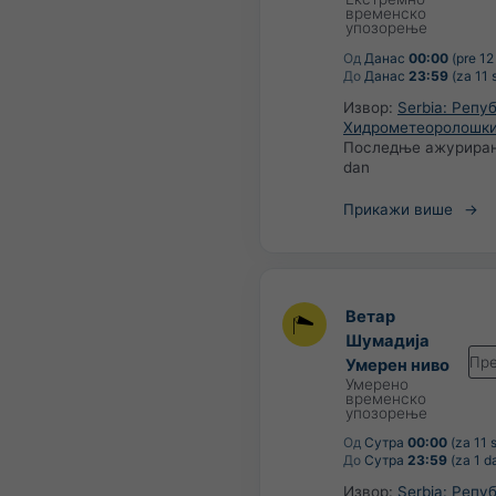
временско
упозорење
Од
Данас
00:00
(pre 12 
До
Данас
23:59
(za 11 s
Извор:
Serbia: Репу
Хидрометеоролошки
Последње ажурира
dan
Прикажи више
Ветар
Шумадија
Пре
Умерен ниво
Умерено
временско
упозорење
Од
Сутра
00:00
(za 11 s
До
Сутра
23:59
(za 1 d
Извор:
Serbia: Репу