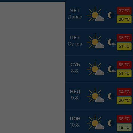
ЧЕТ
37 °C
Данас
20 °C
ПЕТ
35 °C
Сутра
21 °C
СУБ
35 °C
8.8.
21 °C
НЕД
34 °C
9.8.
20 °C
ПОН
35 °C
10.8.
19 °C