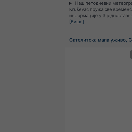
Наш петодневни метеогра
Kruševac пружа све временс
информације у 3 једноставна
[Више]
Сателитска мапа уживо, С