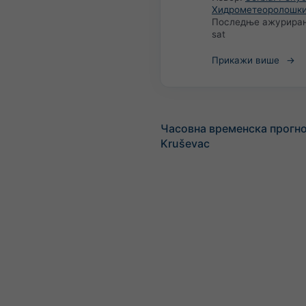
Хидрометеоролошки
Последње ажурира
sat
Прикажи више
Часовна временска прогно
Kruševac