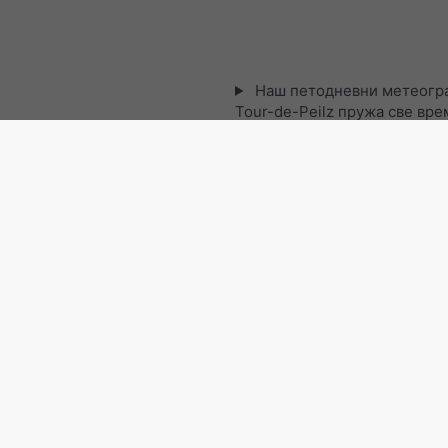
Наш петодневни метеогра
Tour-de-Peilz пружа све вр
информације у 3 једноставна
[Више]
Сателитска мапа уживо, 