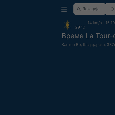
14 km/h
15:10
29 °C
Време La Tour-d
Кантон Во
,
Швајцарска
,
387м