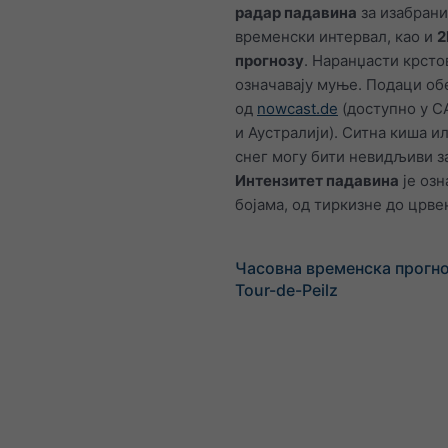
радар падавина
за изабрани
временски интервал, као и
2
прогнозу
. Наранџасти крсто
означавају муње. Подаци о
од
nowcast.de
(доступно у С
и Аустралији). Ситна киша и
снег могу бити невидљиви за
Интензитет падавина
је озн
бојама, од тиркизне до црве
Часовна временска прогно
Tour-de-Peilz