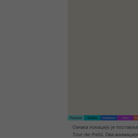
Росуља
Слабо
Умерено
Јако
Вр
Ознака локације је поставље
Tour-de-Peilz. Ова анимација