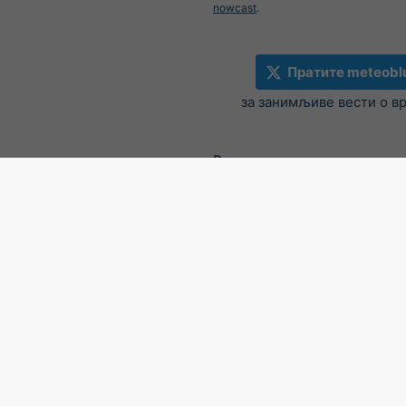
nowcast
.
Пратите meteobl
за занимљиве вести о в
Радар и краткорочна прог
падавина, Холандија
©