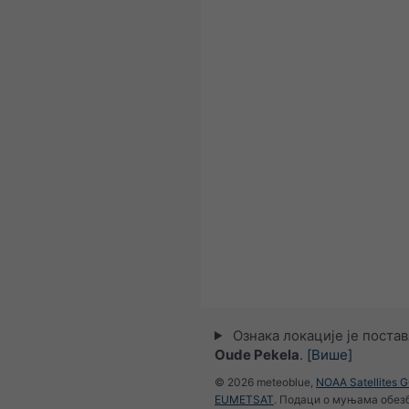
Ознака локације је поста
Oude Pekela
.
[Више]
© 2026 meteoblue,
NOAA Satellites 
EUMETSAT
. Подаци о муњама обез