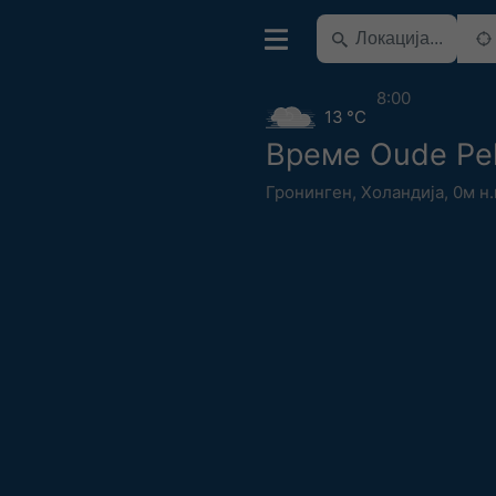
8:00
13 °C
Време Oude Pe
Гронинген
,
Холандија
,
0м н.