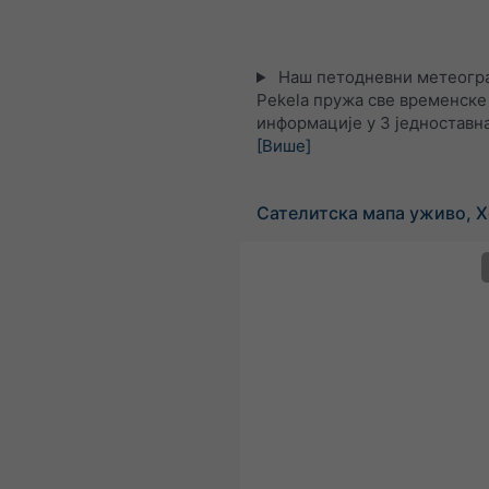
Наш петодневни метеогра
Pekela пружа све временске
информације у 3 једноставна
[Више]
Сателитска мапа уживо, Х