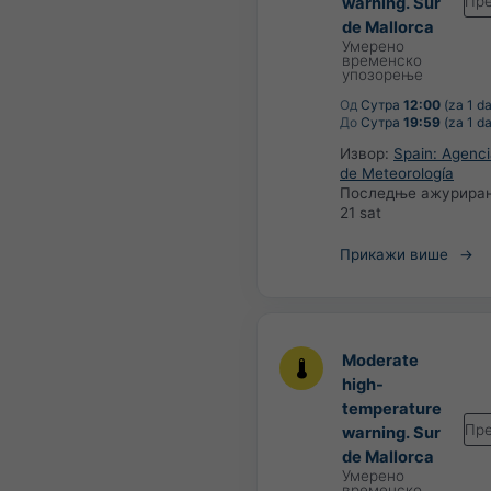
Пре
warning. Sur
de Mallorca
Умерено
временско
упозорење
Од
Сутра
12:00
(za 1 d
До
Сутра
19:59
(za 1 d
Извор:
Spain: Agenci
de Meteorología
Последње ажурира
21 sat
Прикажи више
Moderate
high-
temperature
Пре
warning. Sur
de Mallorca
Умерено
временско