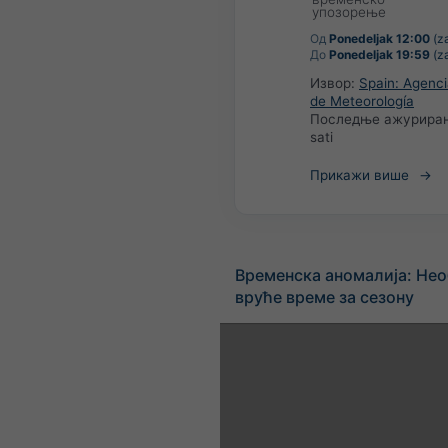
упозорење
Од
Ponedeljak 12:00
(za
До
Ponedeljak 19:59
(za
Извор:
Spain: Agenci
de Meteorología
Последње ажурира
sati
Прикажи више
Временска аномалија: Не
вруће време за сезону