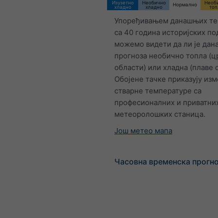
Изузетно
Необично
Необ
Нормално
хладно
хладно
топ
Упоређивањем данашњих те
са 40 година историјских по
можемо видети да ли је да
прогноза необично топла (ц
области) или хладна (плаве 
Обојене тачке приказују из
стварне температуре са
професионалних и приватни
метеоролошких станица.
Још метео мапа
Часовна временска прогно