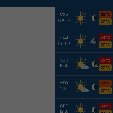
СУБ
32 °C
Данас
27 °C
НЕД
34 °C
Сутра
27 °C
ПОН
35 °C
10.8.
27 °C
УТО
33 °C
11.8.
27 °C
СРЕ
34 °C
12.8.