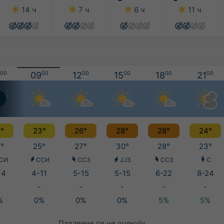
14 ч
7 ч
6 ч
11 ч
00
09
00
12
00
15
00
18
00
21
00
°
23°
26°
28°
28°
24°
°
25°
27°
30°
28°
23°
СИ
ССИ
ССЗ
ЈЈЗ
ССЗ
С
14
4-11
5-15
5-15
6-22
8-24
-
-
-
-
-
%
0%
0%
0%
5%
5%
Падавине се не очекују