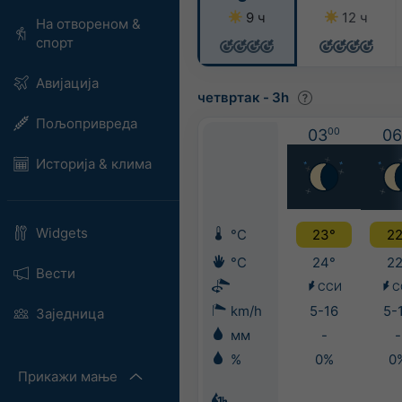
9 ч
12 ч
На отвореном &
спорт
Авијација
четвртак
-
3h
Пољопривреда
03
00
06
Историја & клима
Widgets
°C
23°
22
°C
24°
22
Вести
ССИ
С
km/h
5-16
5-
Заједница
мм
-
-
%
0%
0
Прикажи мање