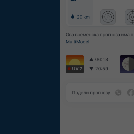
20 km
Ова временска прогноза има п
MultiModel
.
▲
06:18
UV 7
▼
20:59
Подели прогнозу