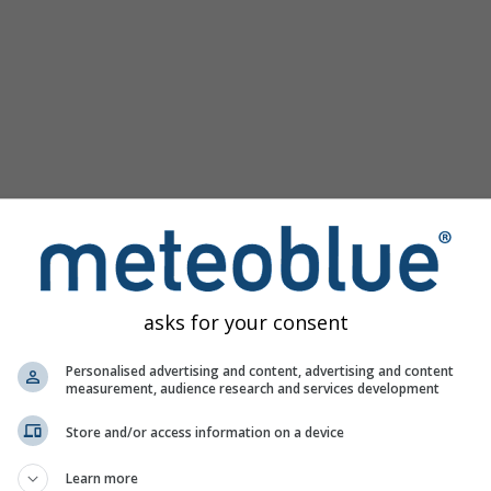
asks for your consent
 за Prilly пружа све временске информације у 3 једноставн
Personalised advertising and content, advertising and content
measurement, audience research and services development
Store and/or access information on a device
иво, Швајцарска
Learn more