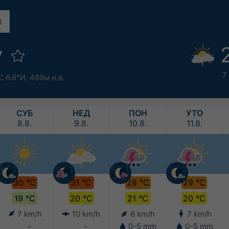
y
7
С 6.6°И,
489м н.в.
СУБ
НЕД
ПОН
УТО
8.8.
9.8.
10.8.
11.8.
30 °C
31 °C
28 °C
29 °C
19 °C
20 °C
21 °C
20 °C
7 km/h
10 km/h
6 km/h
7 km/h
-
-
0-5 mm
0-5 mm