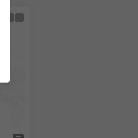
Satelit
+
−
Нема радара
Са радаром
Меасуред Температуре
Меасуред Преципитатион
Screenshot
©