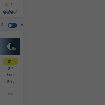
11 ч
13 ч
13 ч
7 ч
3h
1h
21°
21°
ССИ
8-23
-
5%