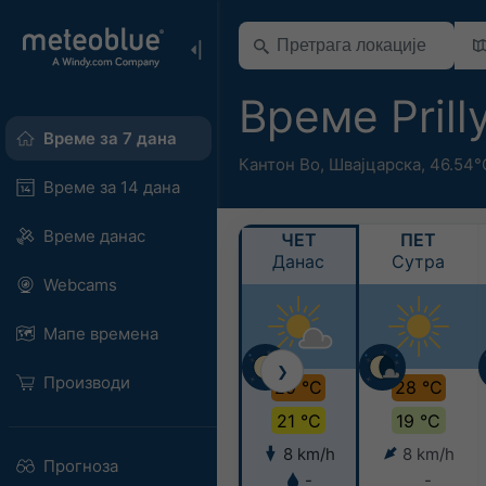
Време Prill
Време за 7 дана
Кантон Во
,
Швајцарска
,
46.54°
Време за 14 дана
Време данас
ЧЕТ
ПЕТ
Данас
Сутра
Webcams
Мапе времена
❯
Производи
29 °C
28 °C
21 °C
19 °C
8 km/h
8 km/h
Прогноза
-
-