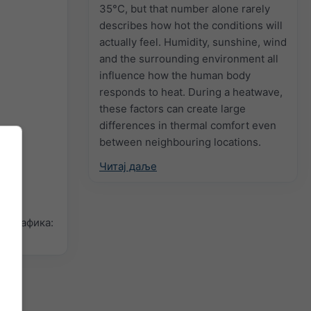
35°C, but that number alone rarely
describes how hot the conditions will
actually feel. Humidity, sunshine, wind
and the surrounding environment all
influence how the human body
responds to heat. During a heatwave,
these factors can create large
differences in thermal comfort even
between neighbouring locations.
Читај даље
а графика: