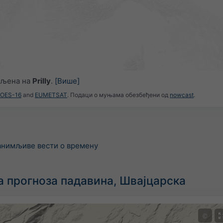
вљена на
Prilly
.
[Више]
GOES-16
and
EUMETSAT
. Подаци о муњама обезбеђени од
nowcast
.
занимљиве вести о времену
а прогноза падавина, Швајцарска
©