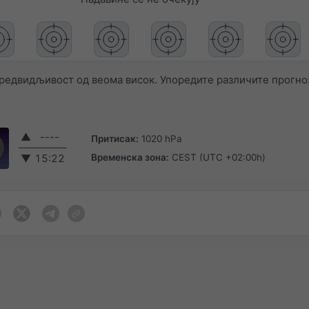
редвидљивост од веома висок. Упоредите различите прогно
▲
----
Притисак:
1020 hPa
Временска зона:
CEST (UTC +02:00h)
▼
15:22