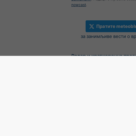
nowcast
.
Пратите meteobl
за занимљиве вести о в
Радар и краткорочна прог
падавина, Немачка
©