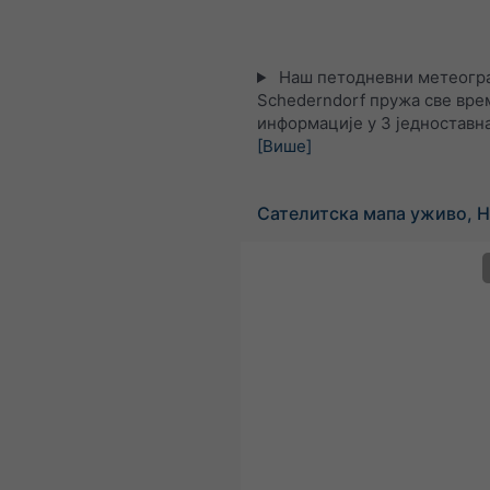
Наш петодневни метеогра
Schederndorf пружа све вре
информације у 3 једноставна
[Више]
Сателитска мапа уживо, 