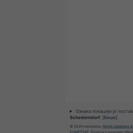
Ознака локације је поста
Schederndorf
.
[Више]
© 2026 meteoblue,
NOAA Satellites 
EUMETSAT
. Подаци о муњама обез