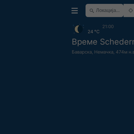
21:00
24 °C
Време Scheder
Баварска
,
Немачка
,
474м н.в