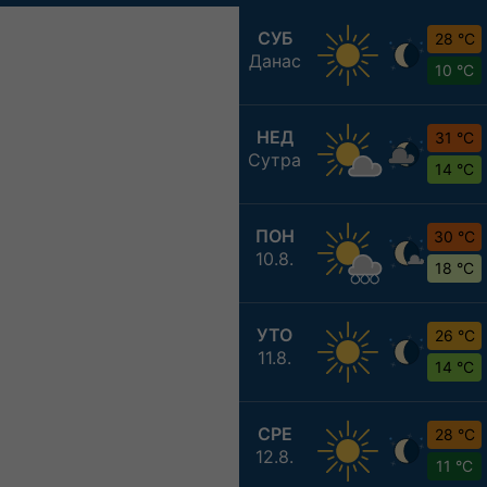
СУБ
28 °C
Данас
10 °C
НЕД
31 °C
Сутра
14 °C
ПОН
30 °C
10.8.
18 °C
УТО
26 °C
11.8.
14 °C
СРЕ
28 °C
12.8.
11 °C