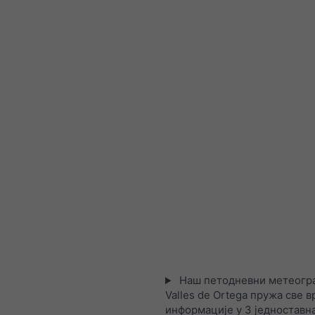
Наш петодневни метеогра
Valles de Ortega пружа све 
информације у 3 једноставна