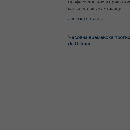
професионалних и приватни
метеоролошких станица.
Још метео мапа
Часовна временска прогноз
de Ortega