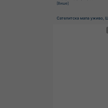
[Више]
Сателитска мапа уживо, 