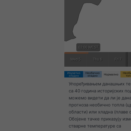
02:00 WEST
Wed 5
Thu 6
Fri 7
Изузетно
Необично
Необ
Нормално
хладно
хладно
топ
Упоређивањем данашњих те
са 40 година историјских по
можемо видети да ли је да
прогноза необично топла (ц
области) или хладна (плаве 
Обојене тачке приказују из
стварне температуре са