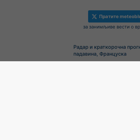
Пратите meteobl
за занимљиве вести о в
Радар и краткорочна прог
падавина, Француска
©