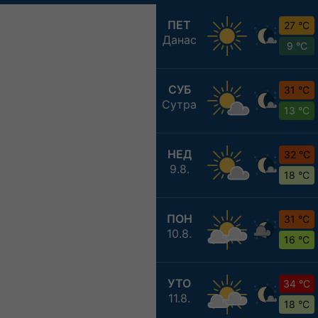
ПЕТ
27 °C
Данас
9 °C
СУБ
31 °C
Сутра
13 °C
НЕД
32 °C
9.8.
18 °C
ПОН
31 °C
10.8.
16 °C
УТО
34 °C
11.8.
18 °C