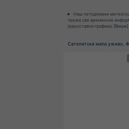
Наш петодневни метеограм
пружа све временске информ
једноставна графика:
[Више]
Сателитска мапа уживо, 