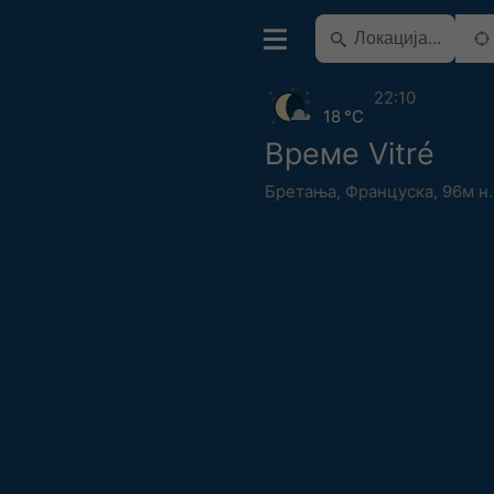
22:10
18 °C
Време Vitré
Бретања
,
Француска
,
96м н.