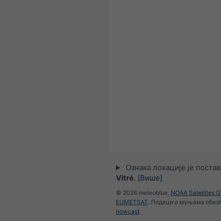
Ознака локације је поста
Vitré
.
[Више]
© 2026 meteoblue,
NOAA Satellites 
EUMETSAT
. Подаци о муњама обез
nowcast
.