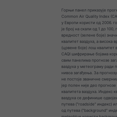
Горњи панел приказује прог
Common Air Quality Index (CA
у Европи користи од 2006. г
је број на скали од 1 до 100,
вредност (зелене боје) знач
квалитет ваздуха, а висока 
(црвене боје) лош квалитет 
CAQI шифрирање бојама кори
свим панелима прогнозе за
ваздуха у метеограму ради 
нивоа загађења. За прогноз
не постоје званичне смерниц
јер полен није део прогнозе
квалитета ваздуха. Индекс к
ваздуха се дефинише одвоје
путева ("roadside" индекс) 
од путева ("background" инде
meteoblue користи backgrou