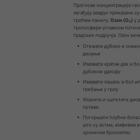
Прогнозе концентрација гас
загађују ваздух приказане су
трећем панелу.
Озон (O₃)
у 
тропосфери углавном потиче
градских подручја. Озон мож
Отежати дубоко и снаж
дисање
Изазвати кратак дах и бо
дубоком удисају
Изазвати кашаљ и бол и
гребање у грлу
Упалити и оштетити диса
путеве
Погоршати плућне болес
што су астма, емфизем и
хронични бронхитис