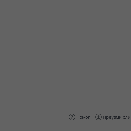
Помоћ
Преузми сли