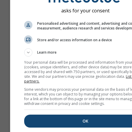
Азот-диоксид је важан загађ
asks for your consent
доприноси стварању озона,
имати значајне последице п
Personalised advertising and content, advertising and c
људи.
measurement, audience research and services develop
NO₂ изазива упалу слуз
Store and/or access information on a device
плућа и може смањити 
на плућне инфекције
Learn more
NO₂ изазива проблеме к
Your personal data will be processed and information from you
су пискаво дисање, каш
(cookies, unique identifiers, and other device data) may be store
accessed by and shared with 750 partners, or used specifically b
прехладе, грип и бронхи
site. We and our partners may use precise geolocation data.
List
partners.
За Европу, метеограм загађ
Some vendors may process your personal data on the basis of l
ваздуха има и четврти панел
interest, which you can object to by managing your options belo
for a link at the bottom of this page or in the site menu to manag
приказује прогнозу полена з
withdraw consent in privacy and cookie settings.
der Schneebergbahn.
Полен брезе
је један од нај
OK
аероалергена током пролећа
вишим географским ширина