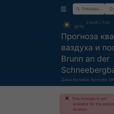
2 km/h
7:20
21 °C
Прогноза ква
ваздуха и по
Brunn an der
Schneebergb
Доња Аустрија
,
Аустрија
,
28
This forecast is not
available for the selec
location