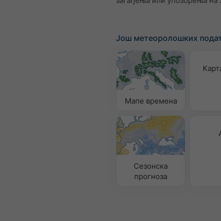
загађења или упозорења на 
Још метеоролошких пода
Карт
Мапе времена
Сезонска
прогноза