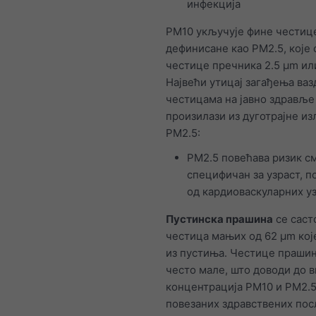
инфекција
PM10 укључује фине честиц
дефинисане као PM2.5, које 
честице пречника 2.5 μm ил
Највећи утицај загађења ваз
честицама на јавно здравље
произилази из дуготрајне и
PM2.5:
PM2.5 повећава ризик с
специфичан за узраст, п
од кардиоваскуларних уз
Пустинска прашина
се саст
честица мањих од 62 μm кој
из пустиња. Честице прашин
често мале, што доводи до 
концентрација PM10 и PM2.5
повезаних здравствених пос