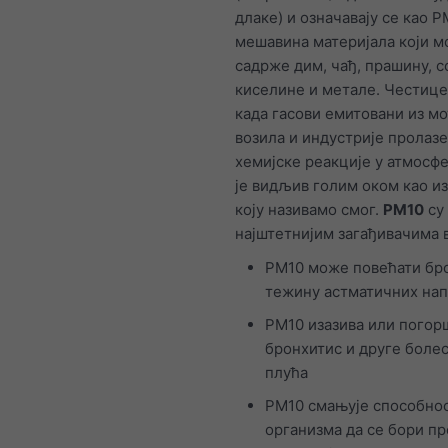
длаке) и означавају се као PM
мешавина материјала који м
садрже дим, чађ, прашину, с
киселине и метале. Честице 
када гасови емитовани из м
возила и индустрије пролазе
хемијске реакције у атмосф
је видљив голим оком као и
коју називамо смог.
PM10
су
најштетнијим загађивачима в
PM10 може повећати бро
тежину астматичних на
PM10 изазива или погор
бронхитис и друге боле
плућа
PM10 смањује способно
организма да се бори пр