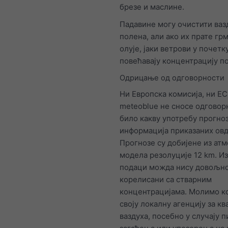
брезе и маслине.
Падавине могу очистити ваз
полена, али ако их прате г
олује, јаки ветрови у почетк
повећавају концентрацију п
Одрицање од одговорности
Ни Европска комисија, ни E
meteoblue не сносе одговор
било какву употребу прогно
информација приказаних овд
Прогнозе су добијене из ат
модела резолуције 12 km. И
подаци можда нису довољн
корелисани са стварним
концентрацијама. Молимо ко
своју локалну агенцију за кв
ваздуха, посебно у случају п