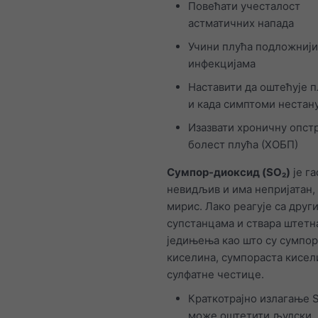
Повећати учесталост
астматичних напада
Учини плућа подложниј
инфекцијама
Наставити да оштећује п
и када симптоми нестан
Изазвати хроничну опст
болест плућа (ХОБП)
Сумпор-диоксид (SO₂)
је га
невидљив и има непријатан,
мирис. Лако реагује са друг
супстанцама и ствара штетн
једињења као што су сумпо
киселина, сумпораста кисел
сулфатне честице.
Краткотрајно излагање 
може оштетити људски