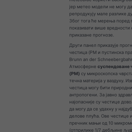
јер метео модели не могу д
репродукују мале разлике д
Због тога ће мерења поред 
показивати више вредности 
приказане прогнозе.
Други панел приказује прог
честица (PM и пустинска пр
Brunn an der Schneebergbah
Атмосферне
суспендоване 
(PM)
су микроскопска чврст
течна материја у ваздуху. И
честица могу бити природни
антропогени. За јавно здра
најопасније су честице дов
да могу да се удахну у најд
делове плућа. Ове честице 
пречник мањи од 10 микром
(отприлике 1/7 дебљине љу