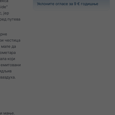
декса
Уклоните огласе за 9 € годишње
ide"
, јер
ред путева
ерне
ори честица
 мале да
рометара
ала који
и емитовани
видљив
ваздуха.
ли мање.