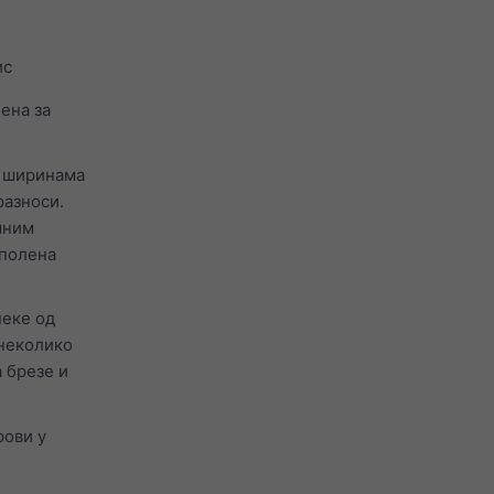
ис
ена за
м ширинама
разноси.
шним
 полена
неке од
 неколико
 брезе и
рови у