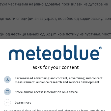
духа честицама на јавно здравље произилази из дуготрајне
мртности специфичан за узраст, посебно од кардиоваскулар
оји од честица мањих од 62 μm које потичу из пустиња. Чес
 доводи до високих концентрација PM10 и PM2.5 и свих пове
ва који загађују ваздух приказане су на трећем панелу.
Озон
потиче из градских подручја. Озон може:
asks for your consent
но дисање
ол при дубоком удисају
Personalised advertising and content, advertising and content
measurement, audience research and services development
ли гребање у грлу
Store and/or access information on a device
јне путеве
ти као што су астма, емфизем и хронични бронхитис
Learn more
тматичних напада
Your personal data will be processed and information from your device