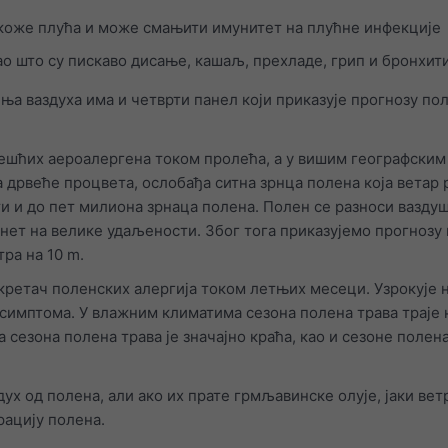
окоже плућа и може смањити имунитет на плућне инфекције
о што су пискаво дисање, кашаљ, прехладе, грип и бронхит
ња ваздуха има и четврти панел који приказује прогнозу пол
јчешћих аероалергена током пролећа, а у вишим географски
а дрвеће процвета, ослобађа ситна зрнца полена која ветар 
и и до пет милиона зрнаца полена. Полен се разноси вазду
нет на велике удаљености. Због тога приказујемо прогнозу
ра на 10 m.
кретач поленских алергија током летњих месеци. Узрокује 
 симптома. У влажним климатима сезона полена трава траје
сезона полена трава је значајно краћа, као и сезоне полена
ух од полена, али ако их прате грмљавинске олује, јаки вет
рацију полена.