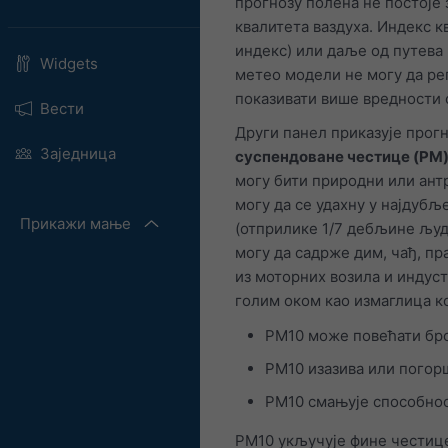
прогнозу полена не постоје 
квалитета ваздуха. Индекс к
индекс) или даље од путева 
Widgets
метео модели не могу да ре
показивати више вредности 
Вести
Други панел приказује прог
Заједница
суспендоване честице (PM
могу бити природни или ант
могу да се удахну у најдуб
Прикажи мање
(отприлике 1/7 дебљине људс
могу да садрже дим, чађ, пр
из моторних возила и индуст
голим оком као измаглица к
PM10 може повећати бро
PM10 изазива или погор
PM10 смањује способнос
PM10 укључује фине честице