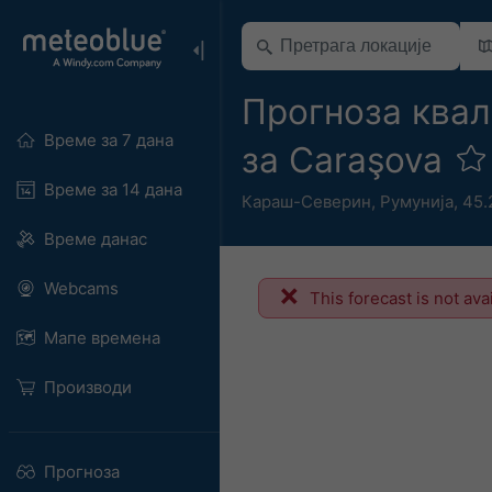
Прогноза квал
Време за 7 дана
за Caraşova
Време за 14 дана
Караш-Северин
,
Румунија
,
45.
Време данас
Webcams
This forecast is not ava
Мапе времена
Производи
Прогноза