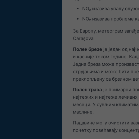
NO₂ изазива упалу слуз
NO₂ изазива проблеме ка
За Европу, метеограм загађе
Caraşova.
Полен брезе
је један од на
и касније током године. Кад
Једна бреза може произвест
струјањима и може бити пре
преклопљену са брзином вет
Полен трава
је примарни по
најтежих и најтеже лечивих
месеци. У сувљим климатима 
маслине.
Падавине могу очистити вазд
почетку повећавају концент