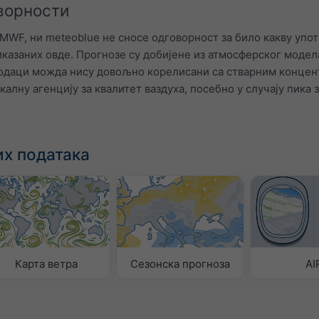
ворности
CMWF, ни meteoblue не сносе одговорност за било какву упо
казаних овде. Прогнозе су добијене из атмосферског модел
подаци можда нису довољно корелисани са стварним концен
калну агенцију за квалитет ваздуха, посебно у случају пика
х података
Карта ветра
Сезонска прогноза
AI