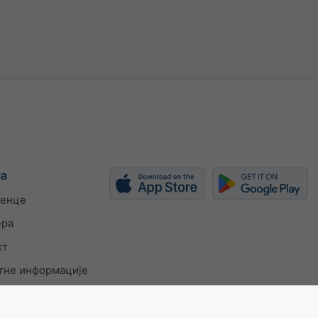
ма
енце
ера
кт
тне информације