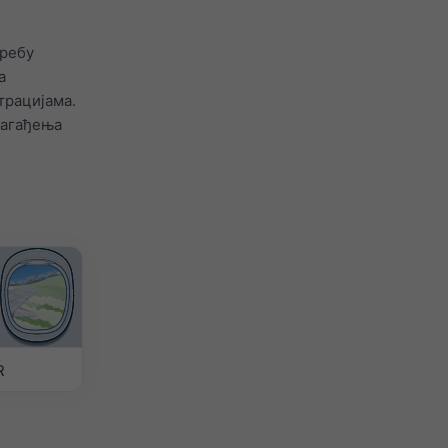
требу
а
трацијама.
 загађења
R