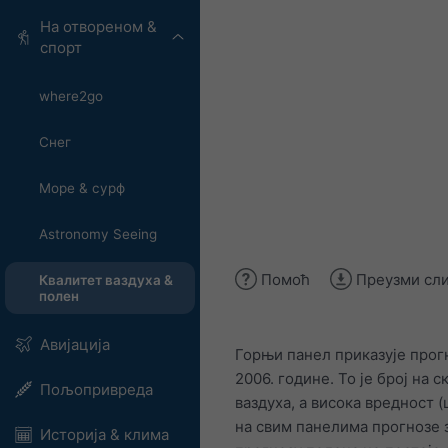
На отвореном &
спорт
where2go
Снег
Море & сурф
Astronomy Seeing
Помоћ
Преузми сл
Квалитет ваздуха &
полен
Авијација
Горњи панел приказује прогн
2006. године. То је број на 
Пољопривреда
ваздуха, а висока вредност 
на свим панелима прогнозе 
Историја & клима