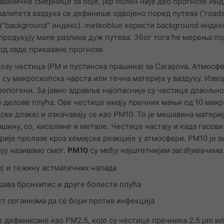
званичне смернице за боје, јер полен није део прогнозе Ин
валитета ваздуха се дефинише одвојено поред путева ("roads
("background" индекс). meteoblue користи background индекс
продукују мале разлике дуж путева. Због тога ће мерења по
од овде приказане прогнозе.
нозу честица (PM и пустинска прашина) за Caraşova. Атмосф
)
су микроскопска чврста или течна материја у ваздуху. Изв
ропогени. За јавно здравље најопасније су честице довољно
ље делове плућа. Ове честице имају пречник мањи од 10 мик
ке длаке) и означавају се као PM10. То је мешавина материј
ашину, со, киселине и метале. Честице настају и када гасов
рије пролазе кроз хемијске реакције у атмосфери. PM10 је 
оју називамо смог.
PM10
су међу најштетнијим загађивачима 
ј и тежину астматичних напада
шава бронхитис и друге болести плућа
т организма да се бори против инфекција
 дефинисане као PM2.5, које су честице пречника 2.5 μm и