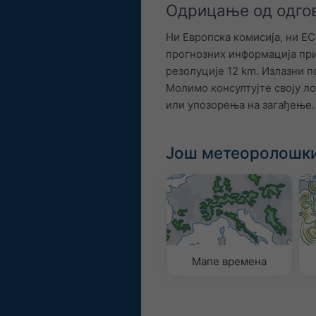
Одрицање од одго
Ни Европска комисија, ни E
прогнозних информација при
резолуције 12 km. Излазни 
Молимо консултујте своју ло
или упозорења на загађење.
Још метеоролошки
Мапе времена