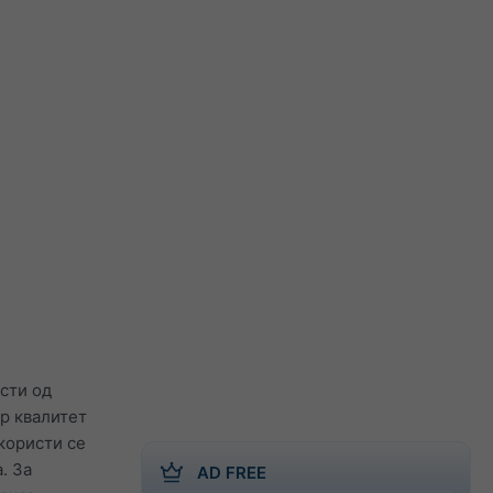
исти од
ар квалитет
 користи се
. За
AD FREE