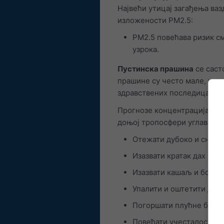
Највећи утицај загађења ваз
изложености PM2.5:
PM2.5 повећава ризик с
узрока.
Пустинска прашина
се саст
прашине су често мале, што
здравствених последица.
Прогнозе концентрација гасо
доњој тропосфери углавном 
Отежати дубоко и снаж
Изазвати кратак дах и б
Изазвати кашаљ и бол и
Упалити и оштетити диса
Погоршати плућне болес
Повећати учесталост ас