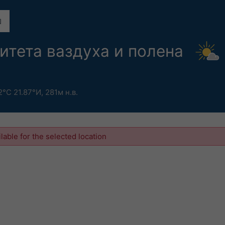
итета ваздуха и полена
2°С 21.87°И,
281м н.в.
ilable for the selected location