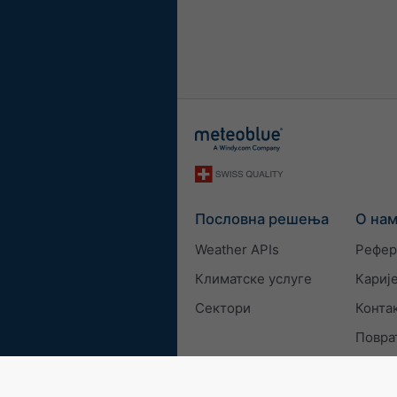
Пословна решења
О на
Weather APIs
Рефер
Климатске услуге
Кариј
Сектори
Конта
Повра