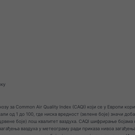
ику
озу за Common Air Quality Index (CAQI) који се у Европи кор
скали од 1 до 100, где ниска вредност (зелене боје) значи доб
(црвене боје) лош квалитет ваздуха. CAQI шифрирање бојама
загађења ваздуха у метеограму ради приказа нивоа загађења