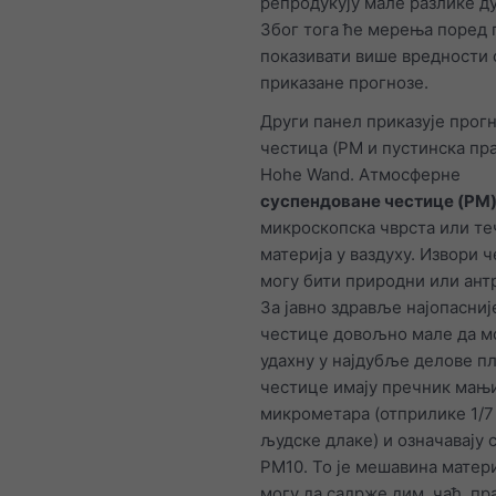
репродукују мале разлике д
Због тога ће мерења поред 
показивати више вредности 
приказане прогнозе.
Други панел приказује прог
честица (PM и пустинска пр
Hohe Wand. Атмосферне
суспендоване честице (PM
микроскопска чврста или те
материја у ваздуху. Извори 
могу бити природни или ант
За јавно здравље најопасниј
честице довољно мале да мо
удахну у најдубље делове пл
честице имају пречник мањи
микрометара (отприлике 1/
људске длаке) и означавају 
PM10. То је мешавина матери
могу да садрже дим, чађ, пр