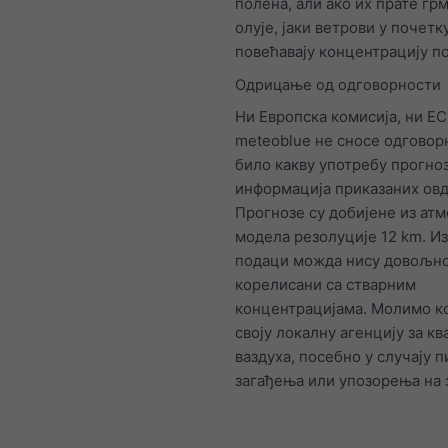
полена, али ако их прате г
олује, јаки ветрови у почетк
повећавају концентрацију п
Одрицање од одговорности
Ни Европска комисија, ни E
meteoblue не сносе одговор
било какву употребу прогно
информација приказаних овд
Прогнозе су добијене из ат
модела резолуције 12 km. И
подаци можда нису довољн
корелисани са стварним
концентрацијама. Молимо ко
своју локалну агенцију за кв
ваздуха, посебно у случају п
загађења или упозорења на 