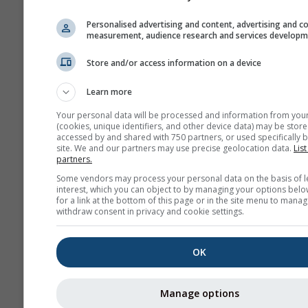
људи.
Personalised advertising and content, advertising and c
measurement, audience research and services develop
NO₂ изазива упалу слуз
плућа и може смањити 
Store and/or access information on a device
на плућне инфекције
NO₂ изазива проблеме к
Learn more
су пискаво дисање, каш
Your personal data will be processed and information from you
прехладе, грип и бронхи
(cookies, unique identifiers, and other device data) may be store
accessed by and shared with 750 partners, or used specifically b
site. We and our partners may use precise geolocation data.
List
За Европу, метеограм загађ
partners.
ваздуха има и четврти панел
Some vendors may process your personal data on the basis of l
приказује прогнозу полена з
interest, which you can object to by managing your options belo
for a link at the bottom of this page or in the site menu to manag
Wand.
withdraw consent in privacy and cookie settings.
Полен брезе
је један од нај
аероалергена током пролећа
OK
вишим географским ширина
касније током године. Када 
процвета, ослобађа ситна з
Manage options
полена која ветар разноси. 