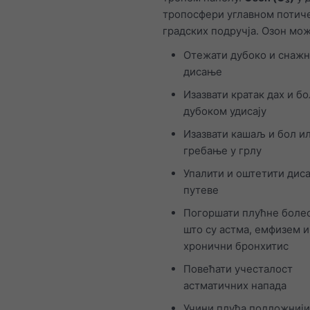
тропосфери углавном потиче
градских подручја. Озон мож
Отежати дубоко и снаж
дисање
Изазвати кратак дах и бо
дубоком удисају
Изазвати кашаљ и бол и
гребање у грлу
Упалити и оштетити диса
путеве
Погоршати плућне болес
што су астма, емфизем и
хронични бронхитис
Повећати учесталост
астматичних напада
Учини плућа подложниј