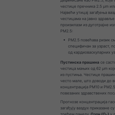
дефинисане као PM2.5, које 
честице пречника 2.5 μm ил
Највећи утицај загађења ваз
честицама на јавно здравље
произилази из дуготрајне и
PM2.5:
PM2.5 повећава ризик с
специфичан за узраст, п
од кардиоваскуларних уз
Пустинска прашина
се саст
честица мањих од 62 μm кој
из пустиња. Честице прашин
често мале, што доводи до 
концентрација PM10 и PM2.5
повезаних здравствених пос
Прогнозе концентрација гас
загађују ваздух приказане су
трећем панелу.
Озон (O₃)
у 