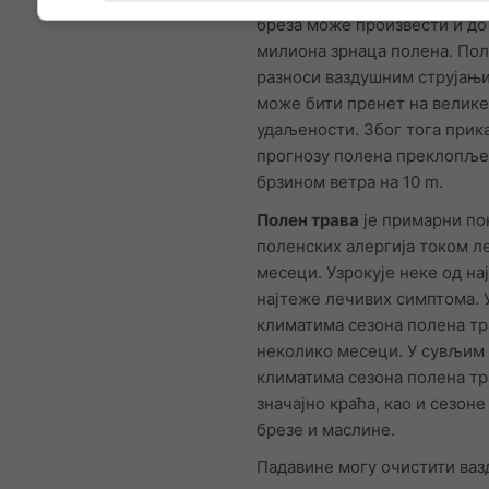
бреза може произвести и до
милиона зрнаца полена. Пол
разноси ваздушним струјањ
може бити пренет на велике
удаљености. Због тога прик
прогнозу полена преклопље
брзином ветра на 10 m.
Полен трава
је примарни по
поленских алергија током 
месеци. Узрокује неке од на
најтеже лечивих симптома.
климатима сезона полена тр
неколико месеци. У сувљим
климатима сезона полена тр
значајно краћа, као и сезон
брезе и маслине.
Падавине могу очистити ваз