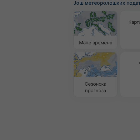
Још метеоролошких пода
Карт
Мапе времена
Сезонска
прогноза