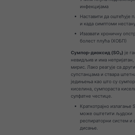
инфекцијама
Наставити да оштећује п
и када симптоми нестан
Изазвати хроничну опст
болест плућа (ХОБП)
Сумпор-диоксид (SO₂)
је га
невидљив и има непријатан,
мирис. Лако реагује са друг
супстанцама и ствара штетн
једињења као што су сумпо
киселина, сумпораста кисел
сулфатне честице.
Краткотрајно излагање 
може оштетити људски
респираторни систем и 
дисање.