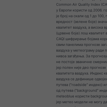
Common Air Quality Index (CA
у Европи користи од 2006. г
је број на скали од 1 до 100,
вредност (зелене боје) знач
квалитет ваздуха, а висока 
(црвене боје) лош квалитет 
CAQI шифрирање бојама кори
свим панелима прогнозе за
ваздуха у метеограму ради 
нивоа загађења. За прогноз
не постоје званичне смерниц
јер полен није део прогнозе
квалитета ваздуха. Индекс к
ваздуха се дефинише одвоје
путева ("roadside" индекс) 
од путева ("background" инде
meteoblue користи backgrou
јер метео модели не могу д