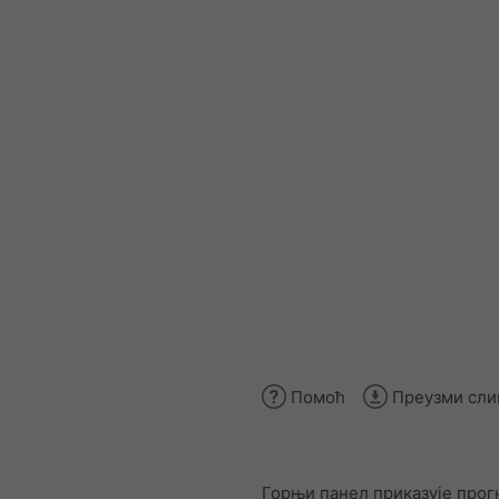
Помоћ
Преузми сли
Горњи панел приказује прог