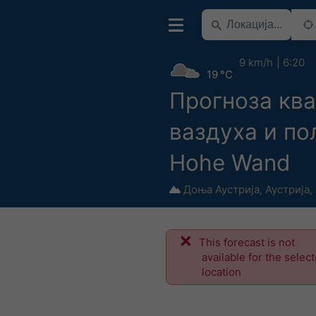
9 km/h
6:20
19 °C
Прогноза ква
ваздуха и по
Hohe Wand
Доња Аустрија
,
Аустрија
,
This forecast is not
available for the selec
location