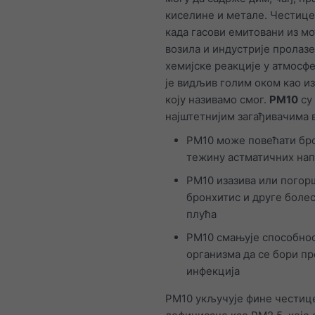
киселине и метале. Честице 
када гасови емитовани из м
возила и индустрије пролазе
хемијске реакције у атмосф
је видљив голим оком као и
коју називамо смог.
PM10
су
најштетнијим загађивачима в
PM10 може повећати бро
тежину астматичних на
PM10 изазива или погор
бронхитис и друге боле
плућа
PM10 смањује способно
организма да се бори пр
инфекција
PM10 укључује фине честиц