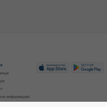
ма
енце
ера
кт
тне информације