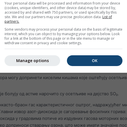
Your personal data will be processed and information from your device
тматичних напада
(cookies, unique identifiers, and other device data) may be stored by,
accessed by and shared with 750 partners, or used specifically by this
им инфекцијама
site. We and our partners may use precise geolocation data.
List of
partners.
лућа чак и када симптоми нестану
Some vendors may process your personal data on the basis of legitimate
руктивну болест плућа (ХОБП)
interest, which you can object to by managing your options below. Look
for a link at the bottom of this page or in the site menu to manage or
withdraw consent in privacy and cookie settings.
с који је невидљив и има непријатан, оштар мирис. Лако реаг
а штетна једињења као што су сумпорна киселина, сумпорас
е.
Manage options
OK
SO₂ може оштетити људски респираторни систем и отежати 
пора могу допринети киселим кишама које оштећују осетљив
је болују од астме нарочито су осетљиве на дејство SO₂.
нкасто-браон гас карактеристичног оштрог, надражујућег м
 Главни извор азот-диоксида је сагоревање фосилних горива:
иоксида у градовима потиче из издувних гасова моторних воз
 јер доприноси стварању озона, што може имати значајне по