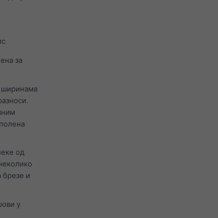
ис
ена за
м ширинама
разноси.
шним
 полена
неке од
 неколико
 брезе и
рови у