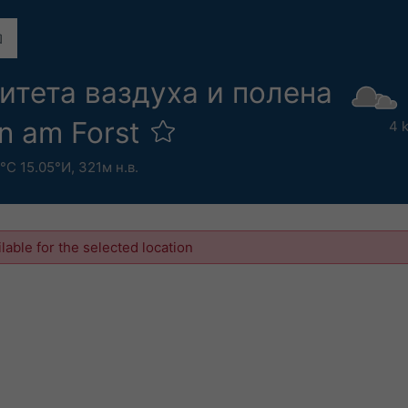
итета ваздуха и полена
en am Forst
4 
°С 15.05°И,
321м н.в.
ilable for the selected location