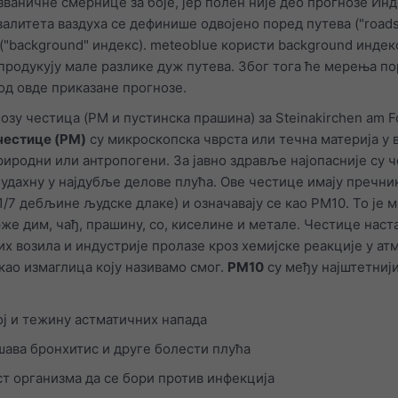
званичне смернице за боје, јер полен није део прогнозе Ин
валитета ваздуха се дефинише одвојено поред путева ("roads
("background" индекс). meteoblue користи background индекс
продукују мале разлике дуж путева. Због тога ће мерења по
од овде приказане прогнозе.
озу честица (PM и пустинска прашина) за Steinakirchen am Fo
честице (PM)
су микроскопска чврста или течна материја у в
риродни или антропогени. За јавно здравље најопасније су 
 удахну у најдубље делове плућа. Ове честице имају пречни
/7 дебљине људске длаке) и означавају се као PM10. То је 
рже дим, чађ, прашину, со, киселине и метале. Честице наста
х возила и индустрије пролазе кроз хемијске реакције у ат
као измаглица коју називамо смог.
PM10
су међу најштетниј
ј и тежину астматичних напада
шава бронхитис и друге болести плућа
т организма да се бори против инфекција