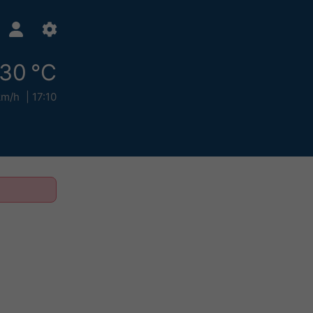
30 °C
km/h
17:10