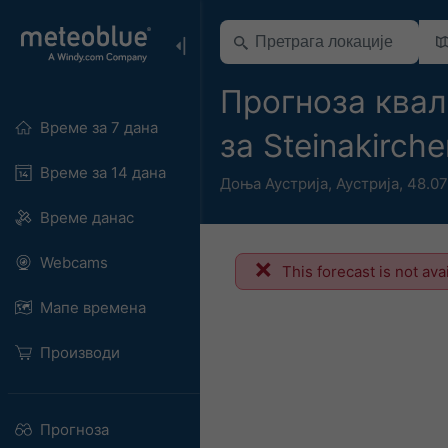
Прогноза квал
Време за 7 дана
за Steinakirch
Време за 14 дана
Доња Аустрија
,
Аустрија
,
48.07
Време данас
Webcams
This forecast is not ava
Мапе времена
Производи
Прогноза