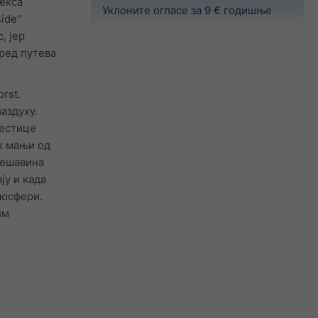
декса
Уклоните огласе за 9 € годишње
ide"
, јер
ред путева
rst.
аздуху.
честице
к мањи од
мешавина
ју и када
мосфери.
им