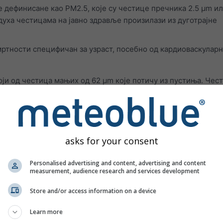
 дефинисане као PM2.5, које су честице пречника 2.5 μm и
духа честицама на јавно здравље произилази из дуготрајне
мртности специфичан за узраст, посебно од кардиоваскулар
оји од честица мањих од 62 μm које потичу из пустиња. Чес
 доводи до високих концентрација PM10 и PM2.5 и свих пове
ва који загађују ваздух приказане су на трећем панелу.
Озон
потиче из градских подручја. Озон може:
asks for your consent
но дисање
Personalised advertising and content, advertising and content
ол при дубоком удисају
measurement, audience research and services development
ли гребање у грлу
Store and/or access information on a device
јне путеве
Learn more
ти као што су астма, емфизем и хронични бронхитис