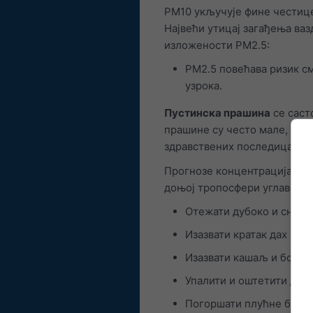
PM10 укључује фине честице
Највећи утицај загађења ваз
изложености PM2.5:
PM2.5 повећава ризик с
узрока.
Пустинска прашина
се саст
прашине су често мале, што
здравствених последица.
Прогнозе концентрација гасо
доњој тропосфери углавном 
Отежати дубоко и снаж
Изазвати кратак дах и б
Изазвати кашаљ и бол и
Упалити и оштетити диса
Погоршати плућне болес