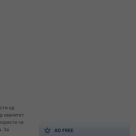
исти од
ар квалитет
 користи се
. За
AD FREE