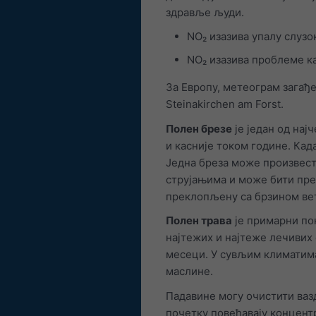
здравље људи.
NO₂ изазива упалу слуз
NO₂ изазива проблеме ка
За Европу, метеограм загађе
Steinakirchen am Forst.
Полен брезе
је један од на
и касније током године. Кад
Једна бреза може произвест
струјањима и може бити пре
преклопљену са брзином вет
Полен трава
је примарни по
најтежих и најтеже лечивих
месеци. У сувљим климатима 
маслине.
Падавине могу очистити вазд
почетку повећавају концент