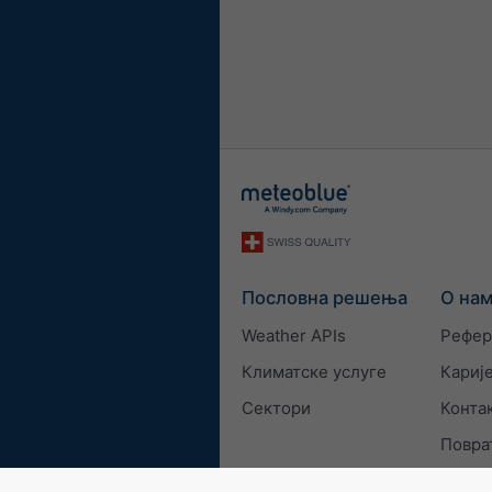
Пословна решења
О на
Weather APIs
Рефер
Климатске услуге
Кариј
Сектори
Конта
Повра