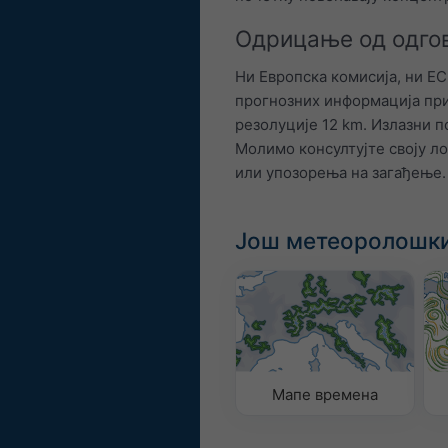
Одрицање од одго
Ни Европска комисија, ни E
прогнозних информација при
резолуције 12 km. Излазни 
Молимо консултујте своју ло
или упозорења на загађење.
Још метеоролошки
Мапе времена