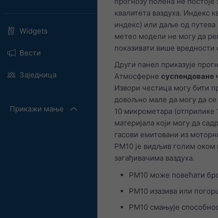
прогнозу полена не постоје 
квалитета ваздуха. Индекс к
индекс) или даље од путева 
Widgets
метео модели не могу да ре
показивати више вредности 
Вести
Други панел приказује прогн
Заједница
Атмосферне
суспендоване 
Извори честица могу бити п
довољно мале да могу да се
Прикажи мање
10 микрометара (отприлике 1
материјала који могу да сад
гасови емитовани из моторни
PM10 је видљив голим оком 
загађивачима ваздуха.
PM10 може повећати бро
PM10 изазива или погор
PM10 смањује способнос