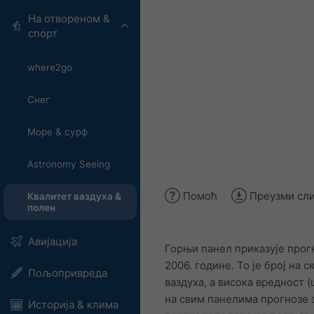
На отвореном &
спорт
where2go
Снег
Море & сурф
Astronomy Seeing
Помоћ
Преузми сл
Квалитет ваздуха &
полен
Авијација
Горњи панел приказује прогн
2006. године. То је број на 
Пољопривреда
ваздуха, а висока вредност 
на свим панелима прогнозе 
Историја & клима