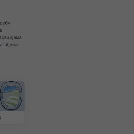
требу
а
трацијама.
 загађења
R