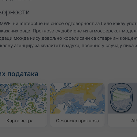
ворности
CMWF, ни meteoblue не сносе одговорност за било какву упо
казаних овде. Прогнозе су добијене из атмосферског модел
подаци можда нису довољно корелисани са стварним концен
калну агенцију за квалитет ваздуха, посебно у случају пика
х података
Карта ветра
Сезонска прогноза
AI