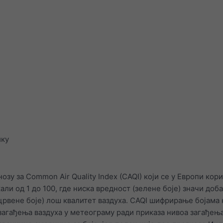
ику
озу за Common Air Quality Index (CAQI) који се у Европи кор
скали од 1 до 100, где ниска вредност (зелене боје) значи доб
(црвене боје) лош квалитет ваздуха. CAQI шифрирање бојама
загађења ваздуха у метеограму ради приказа нивоа загађења