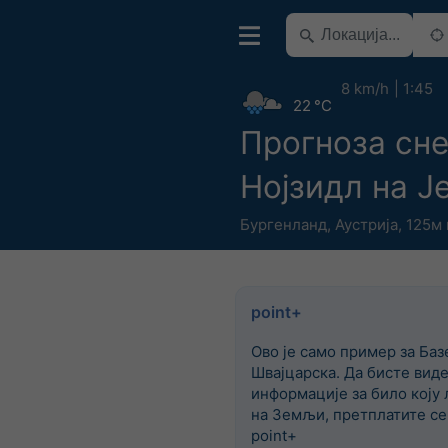
8 km/h
1:45
22 °C
Прогноза сне
Нојзидл на Ј
Бургенланд
,
Аустрија
,
125м 
point+
Ово је само пример за Баз
Швајцарска. Да бисте вид
информације за било коју 
на Земљи, претплатите се
point+