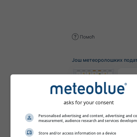
Помоћ
Још метеоролошких пода
Те
Метеограми
asks for your consent
Personalised advertising and content, advertising and c
Карт
measurement, audience research and services develop
Store and/or access information on a device