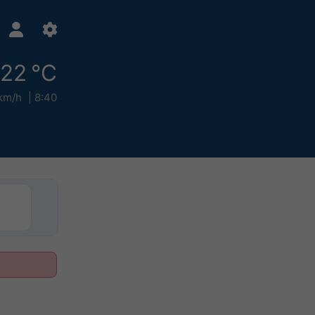
22 °C
km/h
8:40