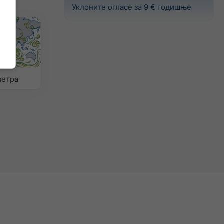
Уклоните огласе за 9 € годишње
ветра