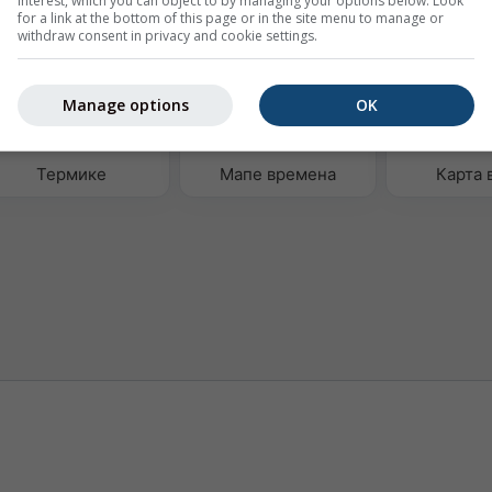
х података
interest, which you can object to by managing your options below. Look
for a link at the bottom of this page or in the site menu to manage or
withdraw consent in privacy and cookie settings.
Manage options
OK
Термике
Мапе времена
Карта 