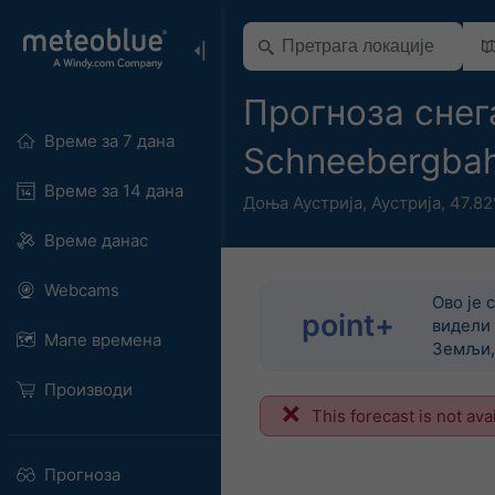
Прогноза снега
Време за 7 дана
Schneebergba
Време за 14 дана
Доња Аустрија
,
Аустрија
,
47.82
Време данас
Webcams
Ово је 
point+
видели 
Мапе времена
Земљи, 
Производи
This forecast is not ava
Прогноза