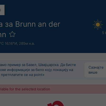
 за Brunn an der
hn
5 
°С 16.16°И,
285м н.в.
само пример за Базел, Швајцарска. Да бисте
Сазнајте
ове информације за било коју локацију на
више
претплатите се на point+
ilable for the selected location