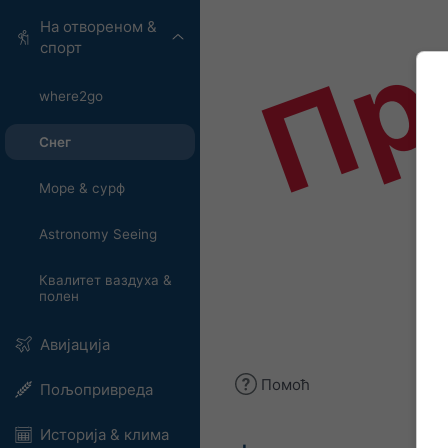
Пр
На отвореном &
спорт
where2go
Снег
Море & сурф
Astronomy Seeing
Квалитет ваздуха &
полен
Авијација
Помоћ
Пољопривреда
Историја & клима