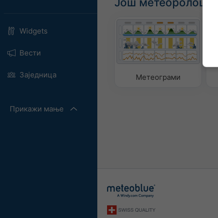
Још метеоролошки
Widgets
Вести
Заједница
Метеограми
Прикажи мање