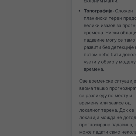
склоним магли.
Топографија
: Сложен
планински терен пред
велики изазов за прогн
времена. Ниски облаци
падавине могу се тамо
развити без детекције 
потом неће бити дово
узети у обзир у моделу
времена.
Ове временске ситуације
веома тешко прогнозират
се разликују по месту и
времену или зависе од
локалног терена. Док се 
локацији можда не дого
прогнозирана падавина, 
може падати само некол