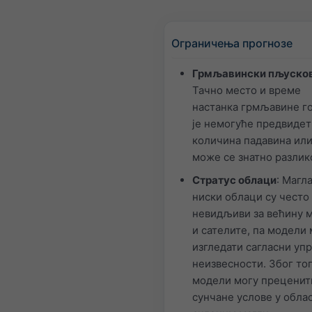
Ограничења прогнозе
Грмљавински пљуско
Тачно место и време
настанка грмљавине г
је немогуће предвидет
количина падавина или
може се знатно разлик
Стратус облаци
: Магла
ниски облаци су често
невидљиви за већину 
и сателите, па модели 
изгледати сагласни уп
неизвесности. Због то
модели могу преценит
сунчане услове у обла