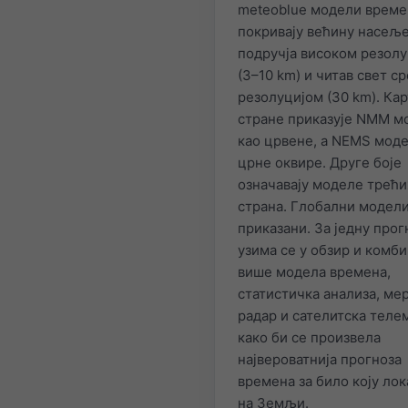
meteoblue модели време
покривају већину насељ
подручја високом резол
(3–10 km) и читав свет 
резолуцијом (30 km). Кар
стране приказује NMM м
као црвене, а NEMS моде
црне оквире. Друге боје
означавају моделе трећи
страна. Глобални модели
приказани. За једну прог
узима се у обзир и комби
више модела времена,
статистичка анализа, ме
радар и сателитска теле
како би се произвела
највероватнија прогноза
времена за било коју лок
на Земљи.