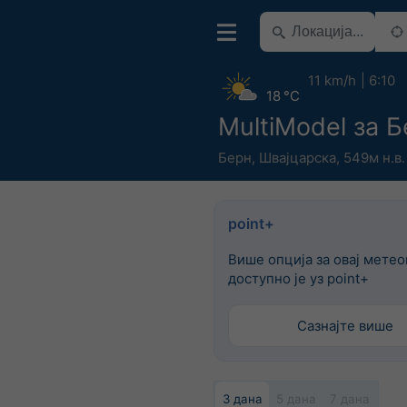
11 km/h
6:10
18 °C
MultiModel за 
Берн
,
Швајцарска
,
549м н.в.
point+
Више опција за овај мете
доступно је уз point+
Сазнајте више
3 дана
5 дана
7 дана