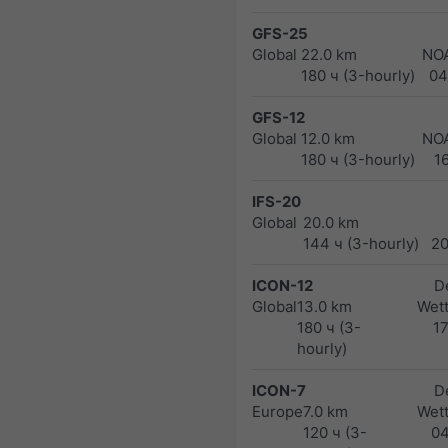
GFS-25
Global
22.0 km
NO
180 ч (3-hourly)
04
GFS-12
Global
12.0 km
NO
180 ч (3-hourly)
1
IFS-20
Global
20.0 km
144 ч (3-hourly)
2
ICON-12
D
Global
13.0 km
Wett
180 ч (3-
1
hourly)
ICON-7
D
Europe
7.0 km
Wett
120 ч (3-
0