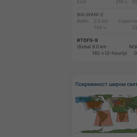
Irish
216 ч
0
BALWAM-2
Baltic
2.0 km
Copernic
144 ч
2
RTOFS-9
Global
9.0 km
NO
192 ч (3-hourly)
0
Покривеност широм све