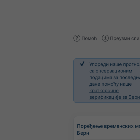
Помоћ
Преузми сли
Упореди наше прогно
са опсервационим
подацима за послед
дане помоћу наше
краткорочне
верификације за Берн
Поређење временских м
Берн