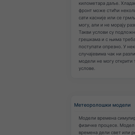
километара даље. Хлада
фронт може стићи некол
сати касније или се грм
могу, али и не морају раз
Такви услови су подлож
грешкама и с њима треб
поступати опрезно. У не
случајевима чак ни разл
модели не могу открити 
услове.
Метеоролошки модели
Модели времена симулир
физичке процесе. Модел
времена дели свет или р