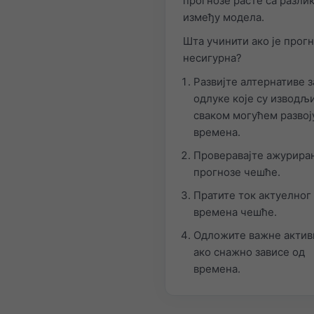
прогнозе расте са разли
између модела.
Шта учинити ако је прог
несигурна?
Развијте алтернативе з
одлуке које су изводљ
сваком могућем развој
времена.
Проверавајте ажурира
прогнозе чешће.
Пратите ток актуелног
времена чешће.
Одложите важне актив
ако снажно зависе од
времена.