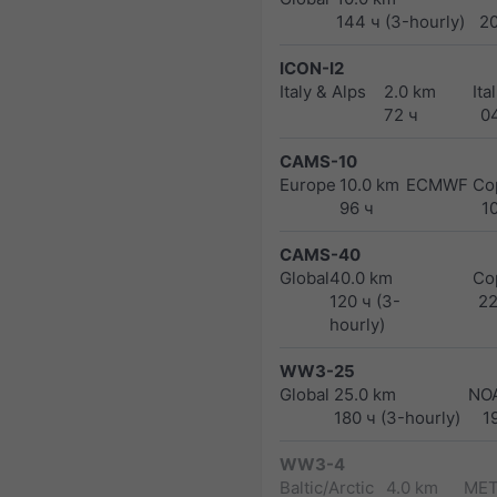
144 ч (3-hourly)
2
ICON-I2
Italy & Alps
2.0 km
Ita
72 ч
0
CAMS-10
Europe
10.0 km
ECMWF Cop
96 ч
1
CAMS-40
Global
40.0 km
Co
120 ч (3-
2
hourly)
WW3-25
Global
25.0 km
NO
180 ч (3-hourly)
1
WW3-4
Baltic/Arctic
4.0 km
MET