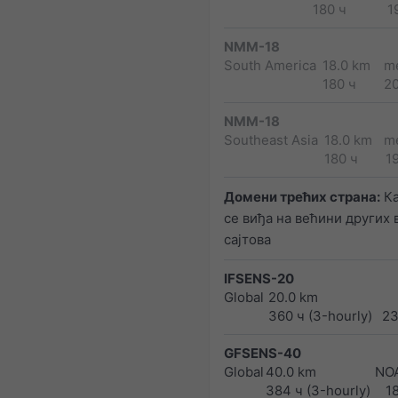
180 ч
1
NMM-18
South America
18.0 km
m
180 ч
2
NMM-18
Southeast Asia
18.0 km
m
180 ч
1
Домени трећих страна:
Ка
се виђа на већини других 
сајтова
IFSENS-20
Global
20.0 km
360 ч (3-hourly)
23
GFSENS-40
Global
40.0 km
NO
384 ч (3-hourly)
1