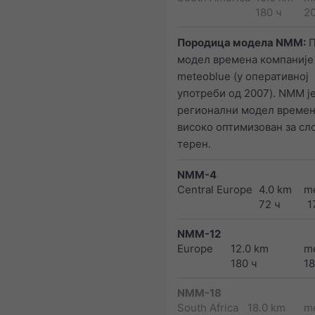
180 ч
2
Породица модела NMM:
П
модел времена компаније
meteoblue (у оперативној
употреби од 2007). NMM ј
регионални модел времен
високо оптимизован за с
терен.
NMM-4
Central Europe
4.0 km
m
72 ч
1
NMM-12
Europe
12.0 km
m
180 ч
1
NMM-18
South Africa
18.0 km
m