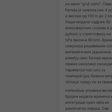
на мале "grid-cells". Свак
ћелија је широка око 4 д
и висока од 100 m до 2 k
Наши модели садрже 60
атмосферских слојева и 
дубоко у стратосферу на
hPa (висина 60 km). Врем
симулира решавањем сл
математичких једначина
између свих ћелија мре
сваких неколико секунди
параметри као што су
температура, брзина вет
облаци чувају се за сваки
meteoblue управља вели
бројем модела времена 
интегрише open data из
различитих извора. Сви