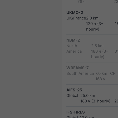
78 ч
2
UKMO-2
UK/France
2.0 km
120 ч (3-
1
hourly)
NBM-2
North
2.5 km
America
180 ч (3-
0
hourly)
WRFAMS-7
South America
7.0 km
CPT
168 ч
AIFS-25
Global
25.0 km
180 ч (3-hourly)
2
IFS-HRES
Global
10.0 km