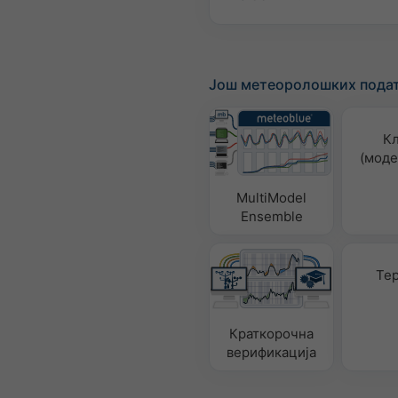
Још метеоролошких пода
К
(моде
MultiModel
Ensemble
Те
Краткорочна
верификација