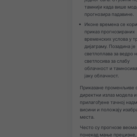
тамнији када више мод
прогнозира падавине.
Иконе времена се кори
приказ прогнозираних
временских услова у 
дијаграму. Позадина је
светлоплава за ведро н
светлосива за слабу
облачност и тамносива
јаку облачност.
Приказане променљиве 
директни излаз модела и
прилагођене тачној надм
висини и положају изабр
места.
Често су прогнозе веома
понекад мање прецизне,