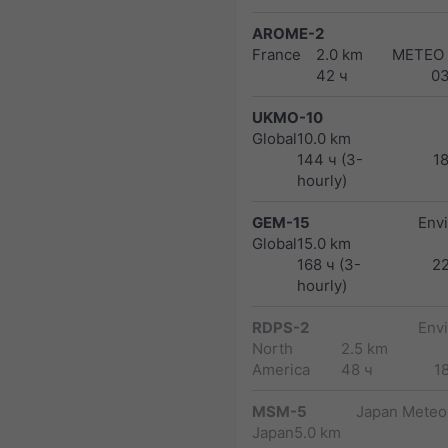
AROME-2
France
2.0 km
METEO
42 ч
0
UKMO-10
Global
10.0 km
144 ч (3-
1
hourly)
GEM-15
Env
Global
15.0 km
168 ч (3-
2
hourly)
RDPS-2
Env
North
2.5 km
America
48 ч
1
MSM-5
Japan Meteor
Japan
5.0 km