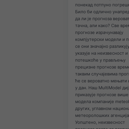
понекад потпуно погреш
Било би одлично унапред
да ли је прогноза верова
тачна, али како? Све вр
прогнозе израчунавају
компјутерски модели и 
се они значајно разликују
указује на неизвесност и
потешкоће у прављењу
прецизне прогнозе време
таквим случајевима прог
ће се вероватно мењати 
у дан. Наш MultiModel ди
приказује прогнозе више
модела компаније meteo
других, углавном национ
метеоролошких агенција
Уопштено, неизвесност