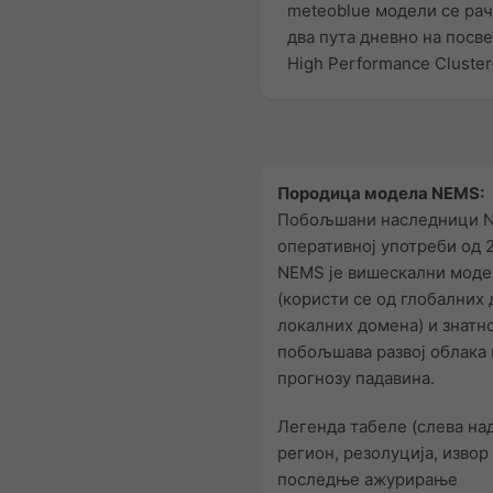
meteoblue модели се рач
два пута дневно на посв
High Performance Cluster
Породица модела NEMS:
Побољшани наследници 
оперативној употреби од 2
NEMS је вишескални моде
(користи се од глобалних 
локалних домена) и знатн
побољшава развој облака 
прогнозу падавина.
Легенда табеле (слева над
регион, резолуција, извор
последње ажурирање