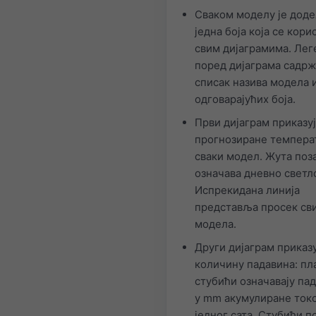
Сваком моделу је дод
једна боја која се кори
свим дијаграмима. Лег
поред дијаграма садр
списак назива модела 
одговарајућих боја.
Први дијаграм приказу
прогнозиране темпера
сваки модел. Жута поз
означава дневно светл
Испрекидана линија
представља просек св
модела.
Други дијаграм приказ
количину падавина: пл
стубићи означавају па
у mm акумулиране ток
једног сата. Стубићи п