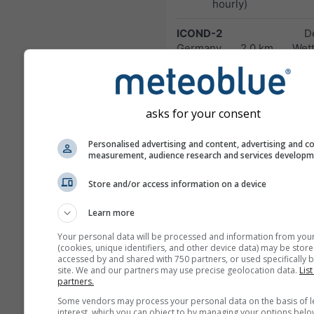
hourly)
ICOND-2
D
Germany
2.0 km
Wett
and Alps
48 ч
0
HARMN-5
Central Europe
5.0 km
asks for your consent
60 ч
23
Personalised advertising and content, advertising and c
GFS-40
measurement, audience research and services develop
Global
40.0 km
NO
180 ч (3-hourly)
1
Store and/or access information on a device
NAM-12
Learn more
North
12.0 km
Your personal data will be processed and information from you
America
84 ч (3-
(cookies, unique identifiers, and other device data) may be store
hourly)
accessed by and shared with 750 partners, or used specifically b
site. We and our partners may use precise geolocation data.
List
partners.
NAM-5
North America
5.0 km
NO
Some vendors may process your personal data on the basis of l
interest, which you can object to by managing your options belo
48 ч
1