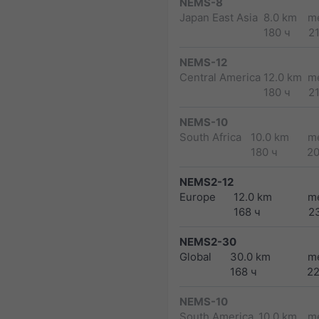
NEMS-8
Japan East Asia
8.0 km
m
180 ч
2
NEMS-12
Central America
12.0 km
m
180 ч
2
NEMS-10
South Africa
10.0 km
m
180 ч
2
NEMS2-12
Europe
12.0 km
m
168 ч
2
NEMS2-30
Global
30.0 km
m
168 ч
2
NEMS-10
South America
10.0 km
m