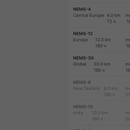
NEMS-4
Central Europe
4.0 km
m
72 ч
1
NEMS-12
Europe
12.0 km
m
180 ч
1
NEMS-30
Global
30.0 km
m
180 ч
1
NEMS-8
New Zealand
8.0 km
m
180 ч
2
NEMS-10
India
10.0 km
m
180 ч
2