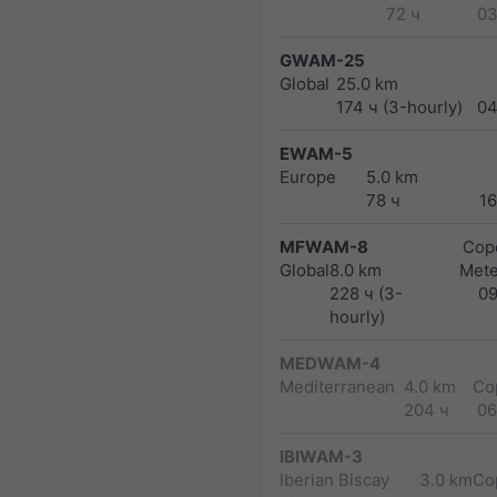
72 ч
03
GWAM-25
Global
25.0 km
174 ч (3-hourly)
04
EWAM-5
Europe
5.0 km
78 ч
1
MFWAM-8
Cope
Global
8.0 km
Met
228 ч (3-
0
hourly)
MEDWAM-4
Mediterranean
4.0 km
Co
204 ч
06
IBIWAM-3
Iberian Biscay
3.0 km
Co