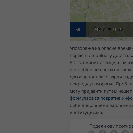
All
<24с
24-48с
Упозорења на опасне време
појаве meteoblue-у достављ
80 званичних агенција широ
meteoblue не сноси никакву
одговорност за стварни сад
природу упозорења. Пробле
могу пријавити путем нашег
формулара за повратне инф
биће прослеђени надлежни
институцијама.
Подели ову прогно