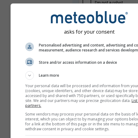
asks for your consent
Personalised advertising and content, advertising and c
measurement, audience research and services develop
Ваша адреса е-поште се не дели
Store and/or access information on a device
трећим странама, како је наведе
нашој
политици приватности
.
Learn more
Коришћењем услуга meteoblue 
сте са нашим
условима коришћ
Your personal data will be processed and information from you
Ваша адреса е-поште биће упо
(cookies, unique identifiers, and other device data) may be store
и у другим meteoblue услугама.
accessed by and shared with 750 partners, or used specifically b
site. We and our partners may use precise geolocation data.
List
partners.
Some vendors may process your personal data on the basis of l
Још метеоролошких пода
interest, which you can object to by managing your options belo
for a link at the bottom of this page or in the site menu to manag
withdraw consent in privacy and cookie settings.
whe