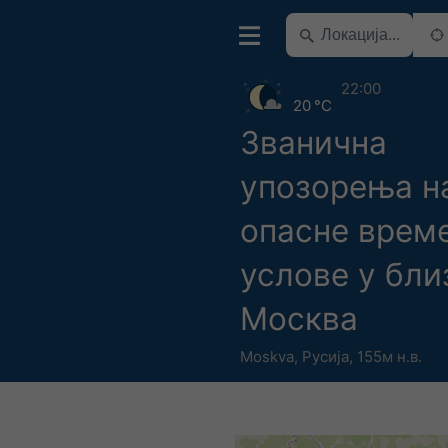
22:00
20 °C
Званична
упозорења н
опасне врем
услове у бли
Москва
Moskva
,
Русија
,
155м н.в.