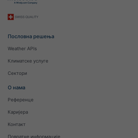
Пословна решења
Weather APIs
Климатске услуге
Сектори
О нама
Референце
Каријера
Контакт
Повратне информације