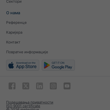
Сектори
О нама
Референце
Каријера
Контакт
Повратне информације
Подешавања приватности
ISO 9001 certificate
© 2026 meteoblue