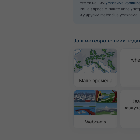
сте са нашим
условима коришћ
Ваша адреса е-поште биће упо
и у другим meteoblue услугама.
Још метеоролошких пода
whe
Мапе времена
Ква
ваздух
Webcams