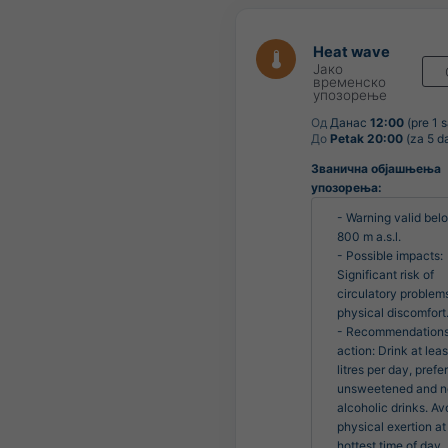
Heat wave
Јако
временско
упозорење
Од
Данас
12:00
(pre 1 s
До
Petak 20:00
(za 5 d
Званична објашњења
упозорења:
- Warning valid belo
800 m a.s.l.

- Possible impacts: 
Significant risk of 
circulatory problems
physical discomfort.
- Recommendations 
action: Drink at least
litres per day, prefer
unsweetened and n
alcoholic drinks. Avo
physical exertion at 
hottest time of day. 