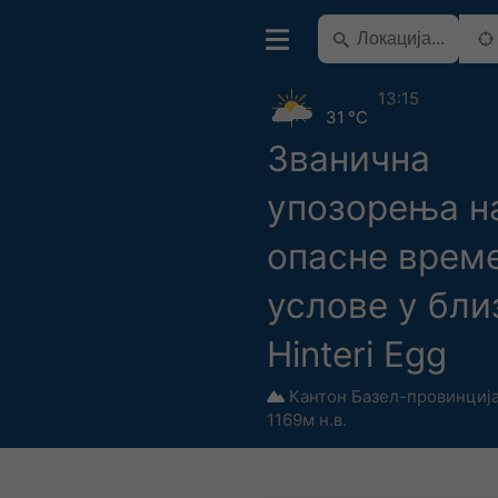
13:15
31 °C
Званична
упозорења н
опасне врем
услове у бли
Hinteri Egg
Кантон Базел-провинциј
1169м н.в.