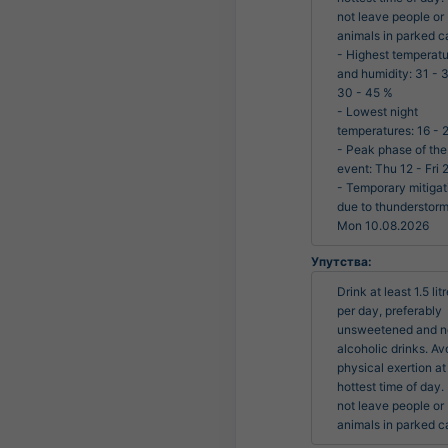
not leave people or 
animals in parked ca
- Highest temperatu
and humidity: 31 - 3
30 - 45 %

- Lowest night 
temperatures: 16 - 2
- Peak phase of the 
event: Thu 12 - Fri 2
- Temporary mitigati
due to thunderstorms
Mon 10.08.2026
Упутства:
Drink at least 1.5 litr
per day, preferably 
unsweetened and n
alcoholic drinks. Avo
physical exertion at 
hottest time of day. 
not leave people or 
animals in parked c