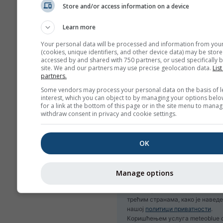
Store and/or access information on a device
Learn more
Your personal data will be processed and information from you
(cookies, unique identifiers, and other device data) may be store
accessed by and shared with 750 partners, or used specifically b
site. We and our partners may use precise geolocation data.
List
Пријави се на билтен
partners.
Some vendors may process your personal data on the basis of l
interest, which you can object to by managing your options belo
for a link at the bottom of this page or in the site menu to manag
withdraw consent in privacy and cookie settings.
OK
Manage options
Ваша адреса е-поште се не дели
трећим странама, како је наведе
нашој
политици приватности
.
Коришћењем услуга meteoblue 