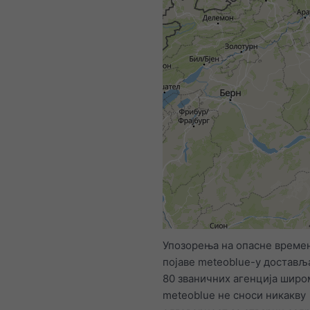
Упозорења на опасне време
појаве meteoblue-у достављ
80 званичних агенција широ
meteoblue не сноси никакву