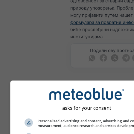
одговорност за стварни сад
природу упозорења. Пробле
могу пријавити путем нашег
формулара за повратне инф
биће прослеђени надлежни
институцијама.
Подели ову прогно
meteoMail - Warnin
Hinteri Egg
asks for your consent
Добијајте упозорења на вр
прилике бесплатно путем е-
Personalised advertising and content, advertising and c
meteoMail је бесплатан и м
measurement, audience research and services develop
одјавити у било ком тренутк