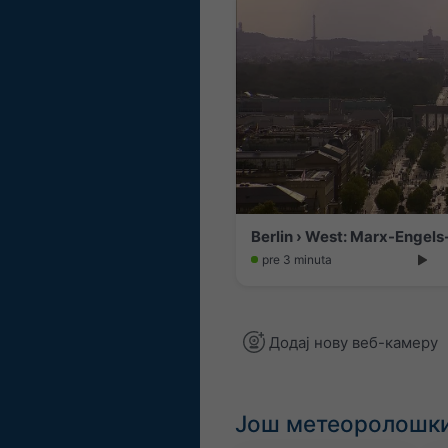
pre 3 minuta
Додај нову веб-камеру
Још метеоролошки