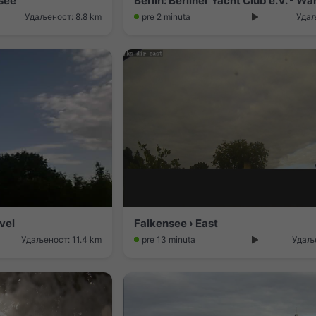
nsee
Berlin: Berliner Yacht Club e.V. - W
Удаљеност: 8.8 km
pre 2 minuta
Удаљ
vel
Falkensee › East
Удаљеност: 11.4 km
pre 13 minuta
Удаље