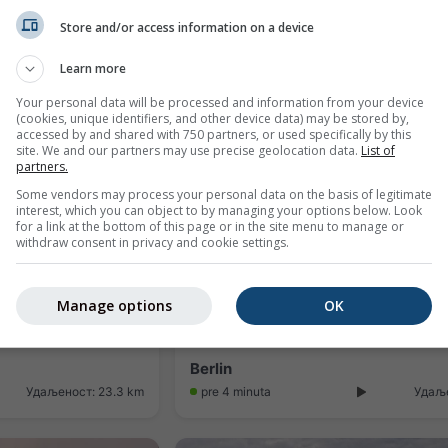
Store and/or access information on a device
Berlin › South-east: Tegeler See, Blickrichtung Süd-Ost
Berlin › South-east: Eisbahn Lankwi
Learn more
Удаљеност: 22.3 km
pre 9 minuta
Удаље
Your personal data will be processed and information from your device
(cookies, unique identifiers, and other device data) may be stored by,
accessed by and shared with 750 partners, or used specifically by this
site. We and our partners may use precise geolocation data.
List of
partners.
Some vendors may process your personal data on the basis of legitimate
interest, which you can object to by managing your options below. Look
for a link at the bottom of this page or in the site menu to manage or
withdraw consent in privacy and cookie settings.
Manage options
OK
Berlin
Удаљеност: 23.3 km
pre 4 minuta
Удаље