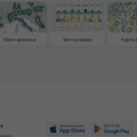
Мапе времена
Метеограми
Карта 
ма
енце