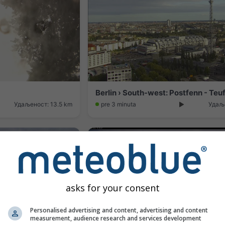
Berlin › South-west: Postfenn - Teu
Удаљеност: 13.5 km
pre 3 minuta
Удаље
asks for your consent
Personalised advertising and content, advertising and content
measurement, audience research and services development