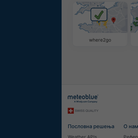
where2go
Пословна решења
О на
Weather APIs
Рефер