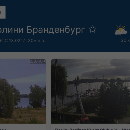
олини Бранденбург
20 
6°С 13.02°И,
30м н.в.