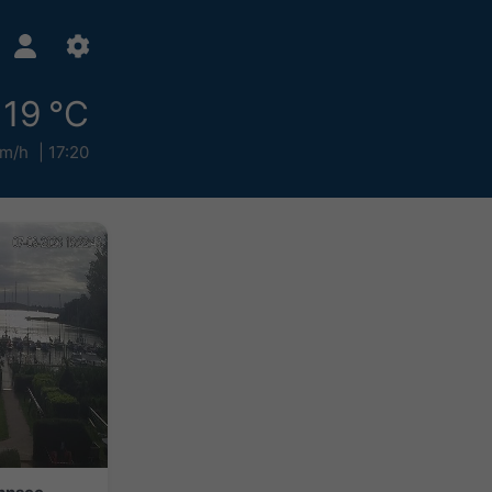
19 °C
km/h
17:20