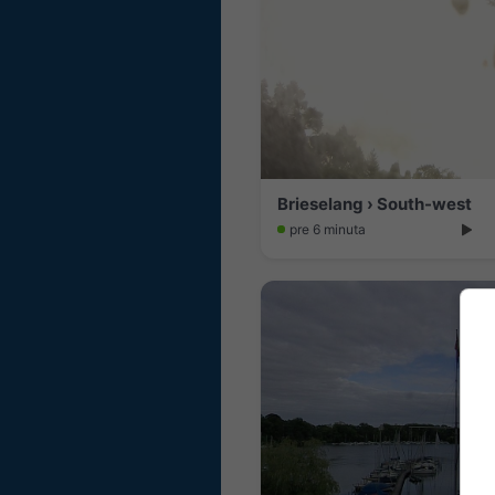
Brieselang › South-west
pre 6 minuta