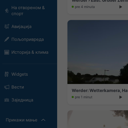
Werder › East: Großer Zer
pre 4 minuta
На отвореном &
спорт
Авијација
Пољопривреда
Историја & клима
Widgets
Вести
Werder: Wetterkamera, Ha
pre 1 minut
Заједница
Прикажи мање