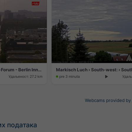
Berlin › West: Marx-Engels-Forum - Berlin Innenstadt Park - DDR Museum - Humboldt Forum - Berlin Cathedral - Spree
Markisch Luch › South-west: › Sou
Удаљеност: 27.2 km
pre 3 minuta
Удаље
Webcams provided by
х података