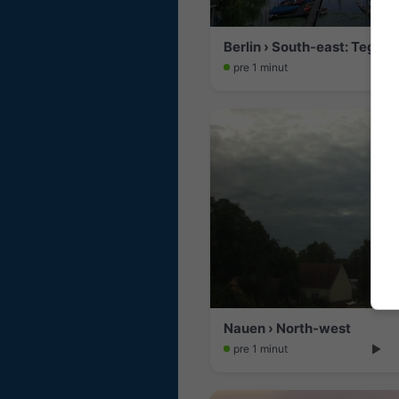
pre 1 minut
Nauen › North-west
pre 1 minut