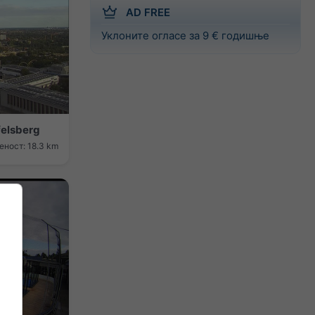
AD FREE
Уклоните огласе за 9 € годишње
felsberg
ност: 18.3 km