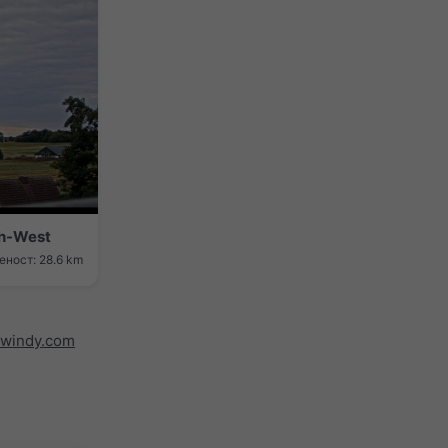
th-West
ност: 28.6 km
windy.com