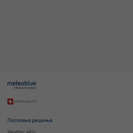
Пословна решења
Weather APIs