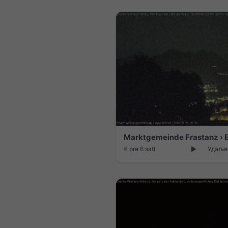
pre 6 sati
Удаљен