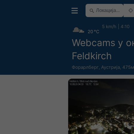
5 km/h
4:10
20 °C
Webcams у о
Feldkirch
Форарлберг
,
Аустрија
,
475м 