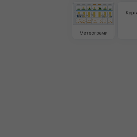
Карт
Метеограми