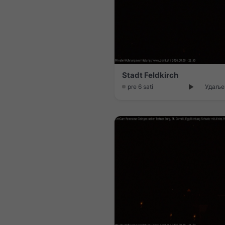
Stadt Feldkirch
pre 6 sati
Удаљен