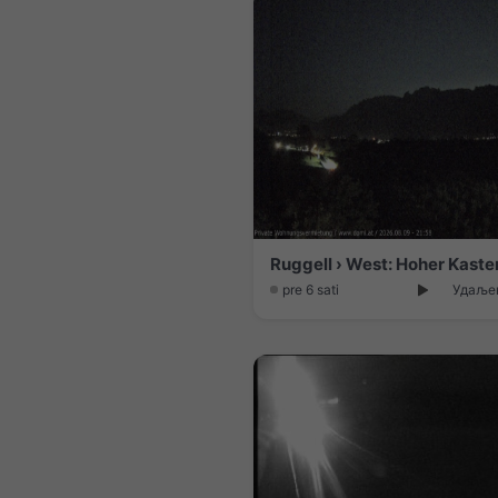
pre 6 sati
Удаљен