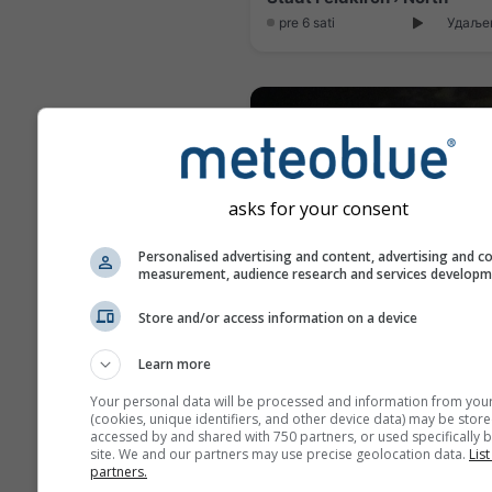
pre 6 sati
Удаљен
asks for your consent
Personalised advertising and content, advertising and c
measurement, audience research and services develop
Store and/or access information on a device
Marktgemeinde Frastanz › 
Learn more
pre 6 minuta
Удаљен
Your personal data will be processed and information from you
(cookies, unique identifiers, and other device data) may be store
accessed by and shared with 750 partners, or used specifically b
site. We and our partners may use precise geolocation data.
List
partners.