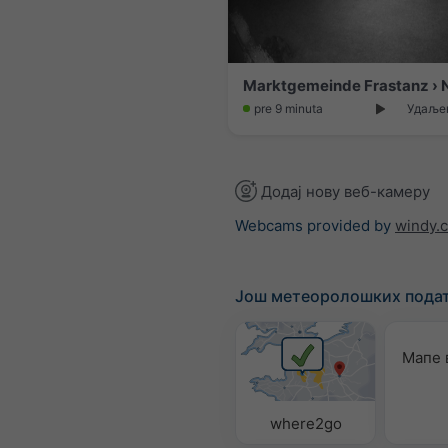
pre 9 minuta
Удаљен
Додај нову веб-камеру
Webcams provided by
windy.
Још метеоролошких пода
Мапе 
where2go