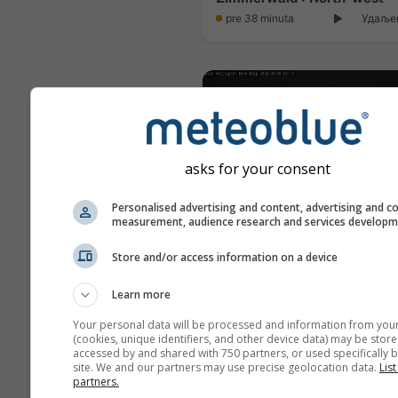
pre 38 minuta
Удаљен
asks for your consent
Personalised advertising and content, advertising and c
measurement, audience research and services develop
Store and/or access information on a device
Learn more
pre 3 minuta
Удаљен
Your personal data will be processed and information from you
(cookies, unique identifiers, and other device data) may be store
accessed by and shared with 750 partners, or used specifically b
site. We and our partners may use precise geolocation data.
List
partners.