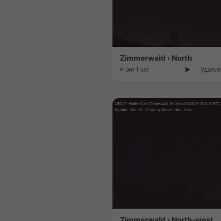
Zimmerwald › North
pre 1 sat
Удаљен
Zimmerwald › North-west