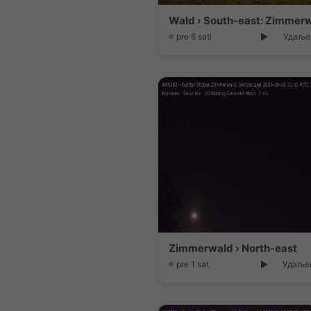
Wald › South-east: Zimmer
pre 6 sati
Удаљен
Zimmerwald › North-east
pre 1 sat
Удаљен