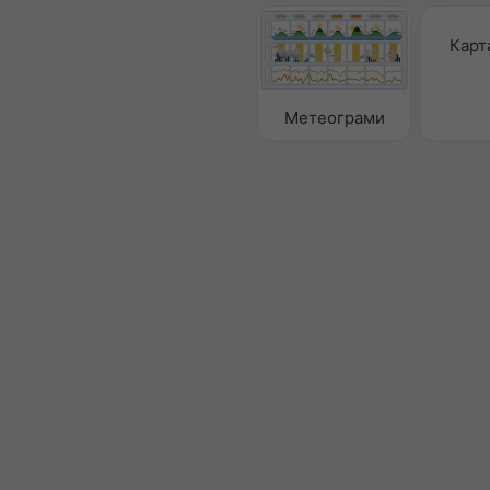
Карт
Метеограми