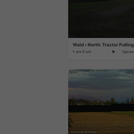
pre 6 sati
Удаљен