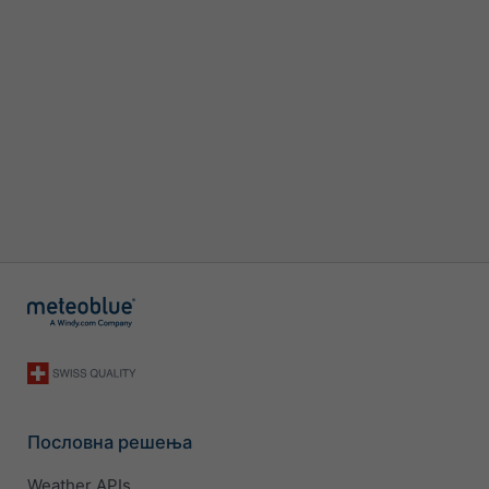
Пословна решења
Weather APIs