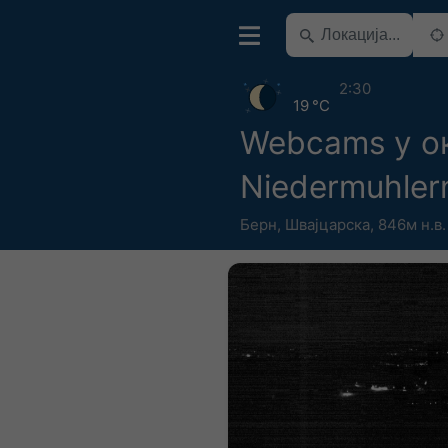
2:30
19 °C
Webcams у о
Niedermuhler
Берн
,
Швајцарска
,
846м н.в.