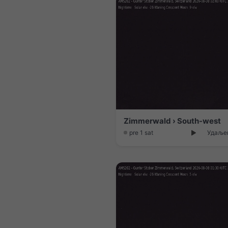
Zimmerwald › South-west
pre 1 sat
Удаљен