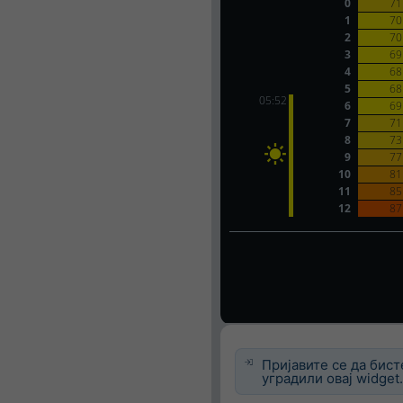
Пријавите се да бист
уградили овај widget