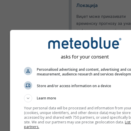
Локација
Виџет може приказивати
временску прогнозу за ун
дефинисану локацију или
покушати да открије локаци
сваког посетиоца вашег сај
Користи тренутну л
asks for your consent
Откриј локацију кор
Personalised advertising and content, advertising and c
measurement, audience research and services develop
Изглед
Store and/or access information on a device
Функције
Learn more
Изостави температур
влажност
Your personal data will be processed and information from you
(cookies, unique identifiers, and other device data) may be store
accessed by and shared with 750 partners, or used specifically b
site. We and our partners may use precise geolocation data.
List
partners.