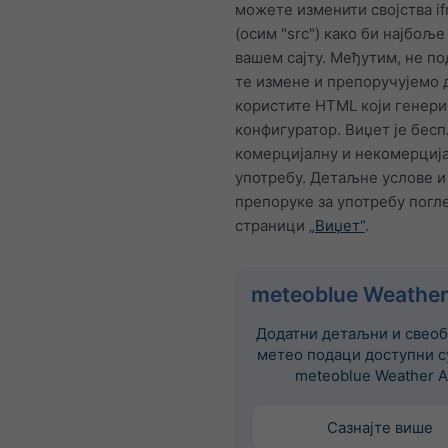
можете изменити својства i
(осим "src") како би најбољ
вашем сајту. Међутим, не п
те измене и препоручујемо 
користите HTML који генер
конфигуратор. Виџет је бесп
комерцијалну и некомерциј
употребу. Детаљне услове и
препоруке за употребу погле
страници
„Виџет“
.
meteoblue Weather
Додатни детаљни и свеоб
метео подаци доступни с
meteoblue Weather A
Сазнајте више