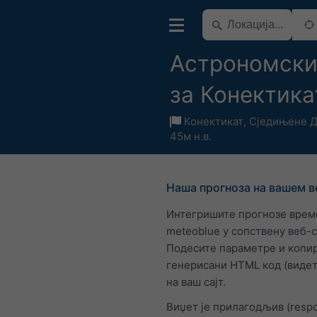
Астрономски
за Конектика
Конектикат
,
Сједињене 
45м н.в.
Наша прогноза на вашем в
Интегришите прогнозе врем
meteoblue у сопствену веб-
Подесите параметре и копир
генерисани HTML код (видет
на ваш сајт.
Виџет је прилагодљив (respo