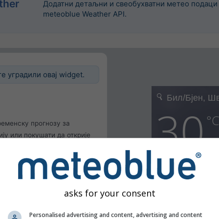
ther
Додатни детаљни и свеобухватни метео подаци 
meteoblue Weather API.
е уградили овај widget.
ременску прогнозу за
ју или покушати да открије
вашег сајта.
окацију
исника
ске ситуације
asks for your consent
Personalised advertising and content, advertising and content