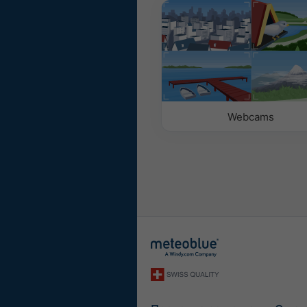
Са позадинском сли
Са позадинском бој
Без позадине: таман
Без позадине: светл
Webcams