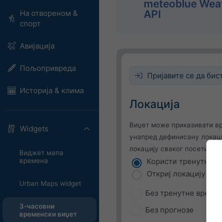
meteoblue Wea
API
На отвореном &
спорт
Авијација
Пољопривреда
Пријавите се да бист
Историја & клима
Локација
Виџет може приказивати в
Widgets
унапред дефинисану локаци
локацију сваког посетиоца 
Виджет мапа
времена
Користи тренутну л
Откриј локацију кор
Urban Maps widget
Без тренутне времен
3-часовни
Без прогнозе
временски виџет