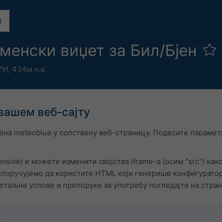
менски виџет за Бил/Бјен
5°И,
434м н.в.
вашем веб-сајту
на meteoblue у сопствену веб-страницу. Подесите параметр
nsive) и можете изменити својства iframe-а (осим "src") ка
поручујемо да користите HTML који генерише конфигуратор.
етаљне услове и препоруке за употребу погледајте на стра