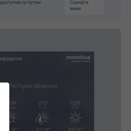
доступни су путем
Сазнајте
више