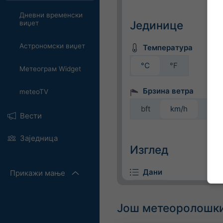
Дневни временски
Јединице
виџет
Астрономски виџет
Температура
°C
°F
Метеограм Widget
Брзина ветра
meteoTV
bft
km/h
m/s
Вести
Заједница
Изглед
Дани
Прикажи мање
Још метеоролошки
Позадина