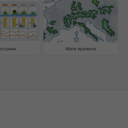
еограми
Мапе времена