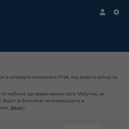
е и копирајте генерисани HTML код (видети испод) на
ко би најбоље одговарао вашем сајту. Међутим, не
 Виџет је бесплатан за комерцијалну и
ници
„Виџет“
.