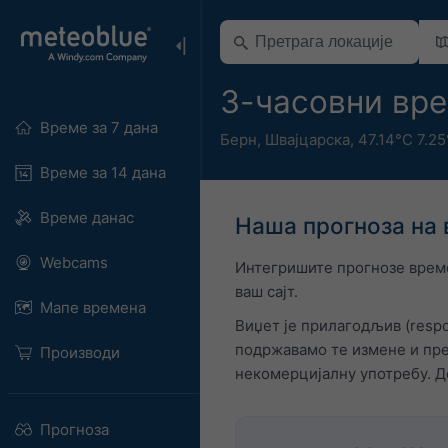
3-часовни вре
Време за 7 дана
Берн
,
Швајцарска
,
47.14°С 7.2
Време за 14 дана
Време данас
Наша прогноза на 
Webcams
Интегришите прогнозе време
ваш сајт.
Мапе времена
Виџет је прилагодљив (respo
подржавамо те измене и пре
Производи
некомерцијалну употребу. Д
Прогноза