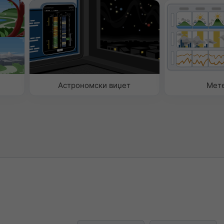
ком
ом
 текст
и текст
Астрономски виџет
Мет