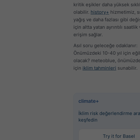
kritik eşikler daha yüksek sıklı
olabilir.
history+
hizmetimiz, sı
yağış ve daha fazlası gibi değ
için altta yatan ayrıntılı saatlik
erişim sağlar.
Asıl soru geleceğe odaklanır:
Önümüzdeki 10-40 yıl için eği
olacak? meteoblue, önümüzdek
için
iklim tahminleri
sunabilir.
climate+
İklim risk değerlendirme ara
keşfedin
Try it for Basel