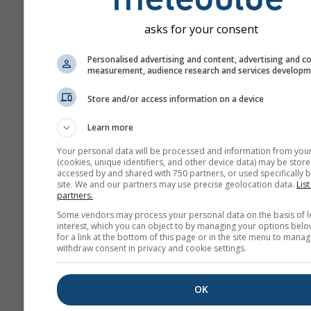
sıcaklık ve yağış anomalisi
asks for your consent
Ay
Personalised advertising and content, advertising and c
Jan
Feb
Mar
A
measurement, audience research and services develop
May
Jun
Jul
Au
Store and/or access information on a device
Sep
Oct
Nov
De
Learn more
Your personal data will be processed and information from you
(cookies, unique identifiers, and other device data) may be store
accessed by and shared with 750 partners, or used specifically b
site. We and our partners may use precise geolocation data.
List
partners.
Some vendors may process your personal data on the basis of l
interest, which you can object to by managing your options belo
for a link at the bottom of this page or in the site menu to manag
withdraw consent in privacy and cookie settings.
OK