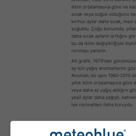
iklim ortalamasına göre ne ka
sıcak veya soğuk olduğunu beli
kırmızı aylar daha sıcak, mavi 
soğuktu. Çoğu konumda, yıllar
daha sıcak ayların arttığını gö
bu da iklim değişikliğiyle ilişki
ısınmayı yansıtır.
Alt grafik, 1979'dan günümüze
ay için yağış anomalilerini göst
Anomali, bir ayın 1980-2010 
yıllık iklim ortalamasına göre 
veya daha az yağış aldığını gös
yeşil aylar daha yağışlı, kahve
ise normalden daha kuruydu.
İklim Değişikliği - Hinteri Eg