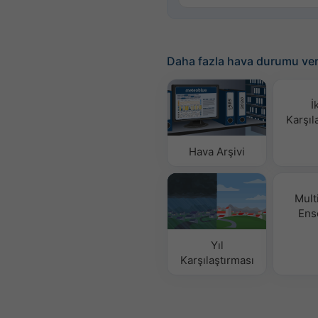
Daha fazla hava durumu ver
İ
Karşıl
Hava Arşivi
Mult
Ens
Yıl
Karşılaştırması