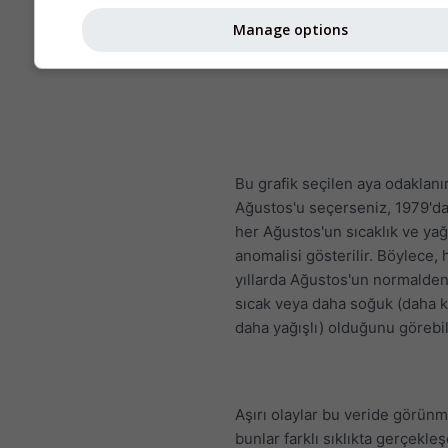
Manage options
Bu grafik seçilen aya odaklanı
Ağustos'u seçerseniz, 1979'da
her Ağustos'un sıcaklık ve yağ
anomalisi gösterilir. Böylece, 
yıllarda Ağustos'un normalde
sıcak veya daha soğuk (daha 
daha yağışlı) olduğunu görebili
Aşırı olaylar bu veride görün
bunlar farklı sıklıkta gerçekleş