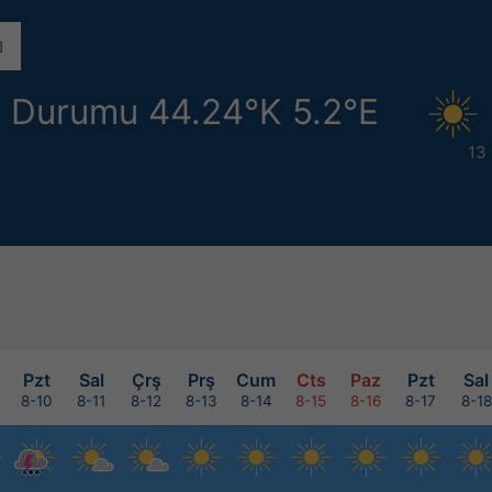
a Durumu 44.24°K 5.2°E
13
Pzt
Sal
Çrş
Prş
Cum
Cts
Paz
Pzt
Sal
8-10
8-11
8-12
8-13
8-14
8-15
8-16
8-17
8-18