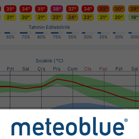
35°
34°
35°
38°
37°
34°
33°
30°
28°
21°
20°
21°
23°
24°
23°
21°
20°
18°
Tahmin Edilebilirlik
55%
75%
80%
75%
55%
30%
35%
20%
30%
Sıcaklık ( °C)
Pzt
Sal
Çrş
Prş
Cum
Cts
Paz
Pzt
Sal