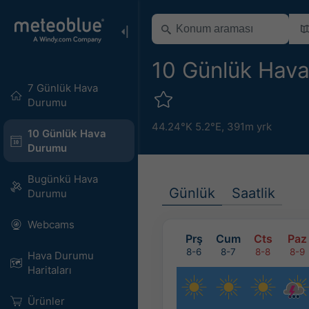
10 Günlük Hav
7 Günlük Hava
Durumu
44.24°K 5.2°E,
391m yrk
10 Günlük Hava
Durumu
Bugünkü Hava
Günlük
Saatlik
Durumu
Webcams
Prş
Cum
Cts
Paz
8-6
8-7
8-8
8-9
Hava Durumu
Haritaları​
Ürünler