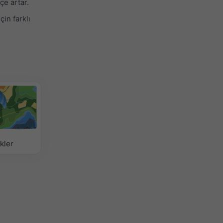
çe artar.
in farklı
kler