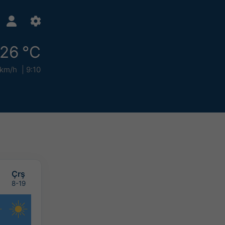
26 °C
 km/h
9:10
Çrş
8-19