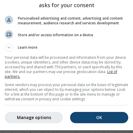
asks for your consent
Yağış (mm) / Yağış olasılığı (%)
Pzt
Sal
Çrş
Prş
Cum
Cts
Paz
Pzt
Sal
Personalised advertising and content, advertising and content
measurement, audience research and services development
Store and/or access information on a device
Learn more
Your personal data will be processed and information from your device
(cookies, unique identifiers, and other device data) may be stored by,
25%
5%
0%
5%
10%
20%
25%
30%
30
accessed by and shared with 750 partners, or used specifically by this
site. We and our partners may use precise geolocation data.
List of
partners.
Some vendors may process your personal data on the basis of legitimate
interest, which you can object to by managing your options below. Look
for a link at the bottom of this page or in the site menu to manage or
withdraw consent in privacy and cookie settings.
14 günlük hava durumu eğilimini; günlük hava durumu simgeler
 miktarını ve olasılığını gösterir.
inde renklendirilmiştir. Dalgalanmalar ne kadar büyükse, tahmin 
Manage options
OK
n olası eğilimi gösterir.