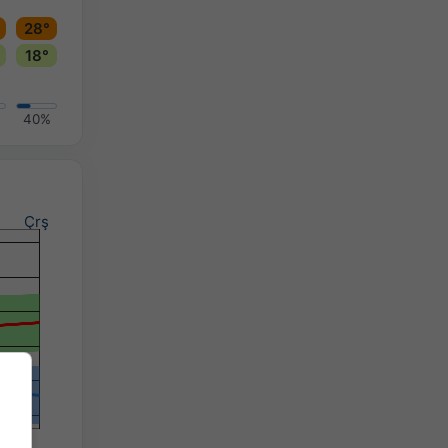
28°
18°
40%
Çrş