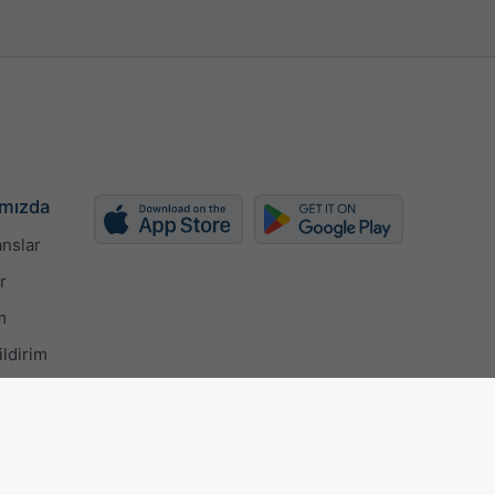
mızda
nslar
r
m
ildirim
ertificate
Gizlilik ayarları