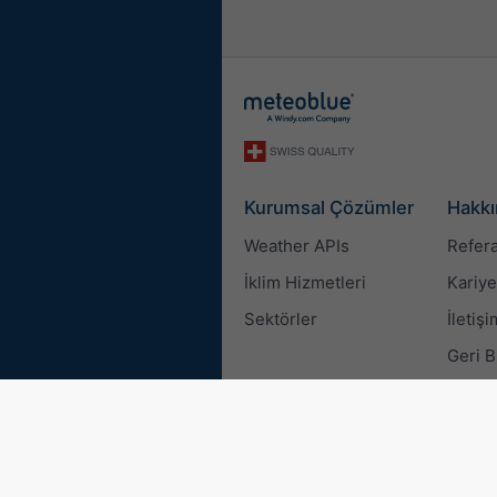
Kurumsal Çözümler
Hakkı
Weather APIs
Refera
İklim Hizmetleri
Kariye
Sektörler
İletişi
Geri B
© 2026 meteoblue
ISO 9001 c