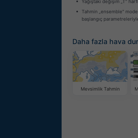
Yağıştaki değişim „T“ harfi 
Tahmin „ensemble" modeller
başlangıç parametreleriyle 
Daha fazla hava du
Mevsimlik Tahmin
M