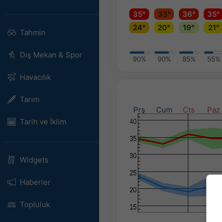
35°
33°
36°
35°
24°
20°
19°
21°
Tahmin
Dış Mekan & Spor
90%
90%
85%
55%
Havacılık
Tarım
Prş
Cum
Cts
Paz
Tarih ve İklim
Widgets
Haberler
Topluluk