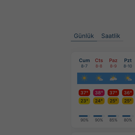
Günlük
Saatlik
Cum
Cts
Paz
Pzt
8-7
8-8
8-9
8-10
37°
38°
37°
36°
23°
24°
25°
25°
90%
90%
85%
80%