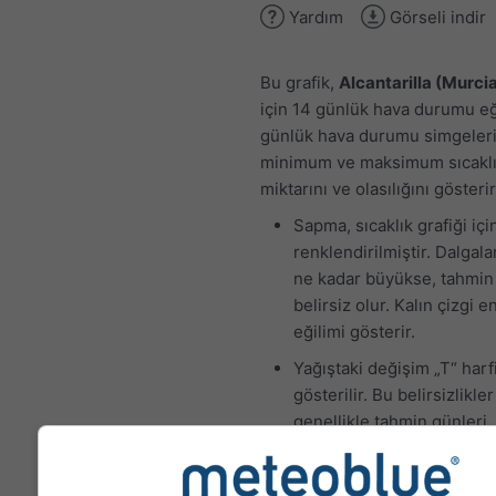
Yardım
Görseli indir
Bu grafik,
Alcantarilla (Murci
için 14 günlük hava durumu eği
günlük hava durumu simgeleri
minimum ve maksimum sıcaklık
miktarını ve olasılığını gösterir
Sapma, sıcaklık grafiği iç
renklendirilmiştir. Dalgal
ne kadar büyükse, tahmin
belirsiz olur. Kalın çizgi e
eğilimi gösterir.
Yağıştaki değişim „T“ harfi
gösterilir. Bu belirsizlikler
genellikle tahmin günleri
ilerledikçe artar.
Tahmin „ensemble" modell