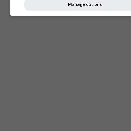
Manage options
Seeing