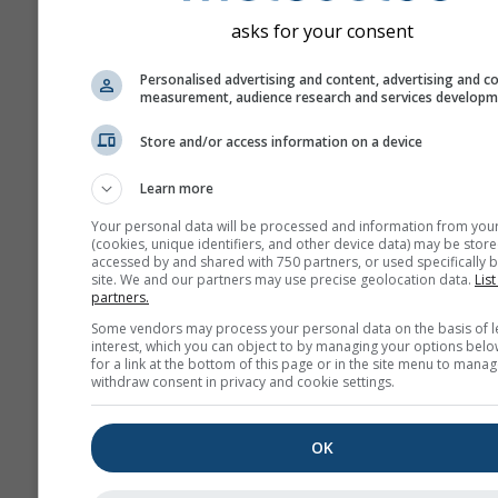
yapılır. Tahminin öngörüleb
asks for your consent
daha hassas ölçmek için fa
başlangıç parametreleriyl
Personalised advertising and content, advertising and c
fazla model çalıştırılır.
measurement, audience research and services develop
Store and/or access information on a device
Daha fazla hava durumu ver
Learn more
Your personal data will be processed and information from you
(cookies, unique identifiers, and other device data) may be store
Mult
accessed by and shared with 750 partners, or used specifically b
Ens
site. We and our partners may use precise geolocation data.
List
partners.
Mevsimlik
Some vendors may process your personal data on the basis of l
interest, which you can object to by managing your options belo
Tahmin
for a link at the bottom of this page or in the site menu to manag
withdraw consent in privacy and cookie settings.
Ter
OK
Astronomy