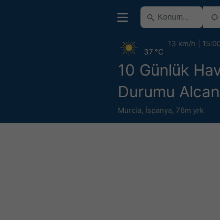
13 km/h
15:0
37 °C
10 Günlük Ha
Durumu Alcant
Murcia
,
İspanya
,
76m yrk