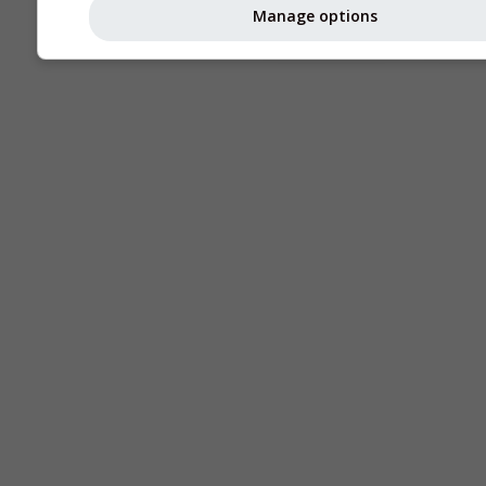
Manage options
Seeing