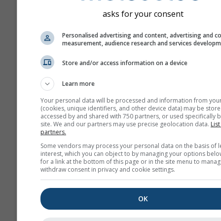
yapılır. Tahminin öngörüleb
asks for your consent
daha hassas ölçmek için fa
başlangıç parametreleriyl
Personalised advertising and content, advertising and c
fazla model çalıştırılır.
measurement, audience research and services develop
Store and/or access information on a device
Daha fazla hava durumu ver
Learn more
Your personal data will be processed and information from you
(cookies, unique identifiers, and other device data) may be store
Mult
accessed by and shared with 750 partners, or used specifically b
Ens
site. We and our partners may use precise geolocation data.
List
partners.
Mevsimlik
Some vendors may process your personal data on the basis of l
interest, which you can object to by managing your options belo
Tahmin
for a link at the bottom of this page or in the site menu to manag
withdraw consent in privacy and cookie settings.
Ter
OK
Astronomy