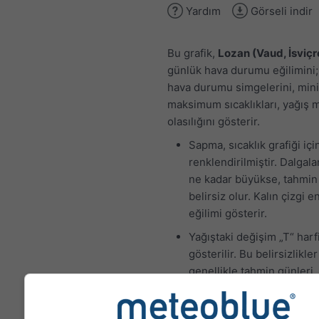
Yardım
Görseli indir
Bu grafik,
Lozan (Vaud, İsviçr
günlük hava durumu eğilimini;
hava durumu simgelerini, mi
maksimum sıcaklıkları, yağış m
olasılığını gösterir.
Sapma, sıcaklık grafiği iç
renklendirilmiştir. Dalgal
ne kadar büyükse, tahmin
belirsiz olur. Kalın çizgi e
eğilimi gösterir.
Yağıştaki değişim „T“ harfi
gösterilir. Bu belirsizlikler
genellikle tahmin günleri
ilerledikçe artar.
Tahmin „ensemble" modell