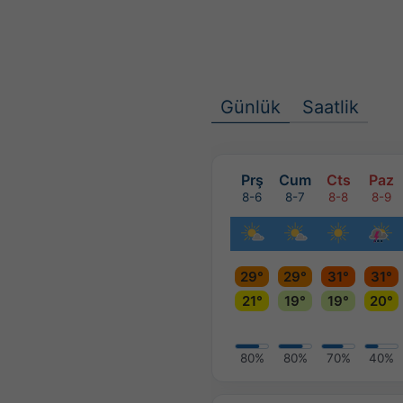
Günlük
Saatlik
Prş
Cum
Cts
Paz
8-6
8-7
8-8
8-9
29°
29°
31°
31°
21°
19°
19°
20°
80%
80%
70%
40%