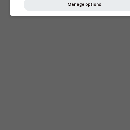
Manage options
Seeing