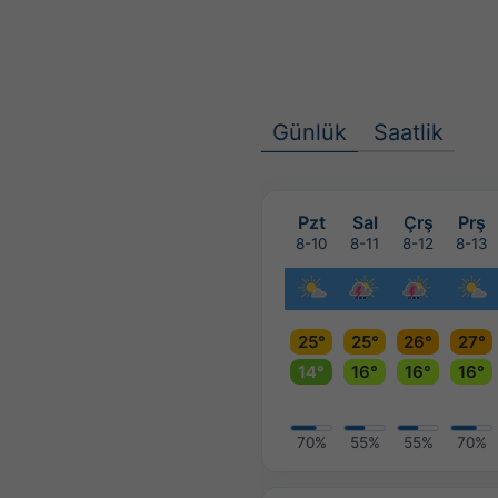
Günlük
Saatlik
Pzt
Sal
Çrş
Prş
8-10
8-11
8-12
8-13
25°
25°
26°
27°
14°
16°
16°
16°
70%
55%
55%
70%