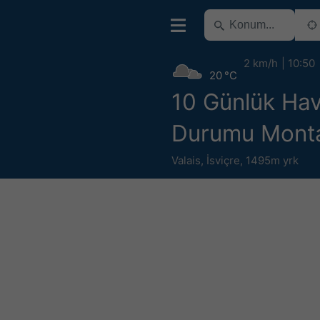
2 km/h
10:50
20 °C
10 Günlük Ha
Durumu Mont
Valais
,
İsviçre
,
1495m yrk