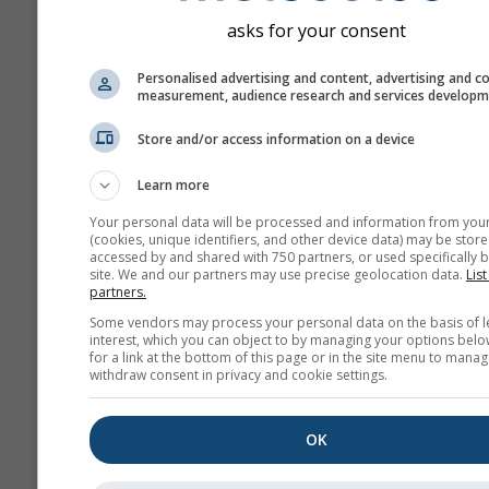
yapılır. Tahminin öngörüleb
asks for your consent
daha hassas ölçmek için fa
başlangıç parametreleriyl
Personalised advertising and content, advertising and c
fazla model çalıştırılır.
measurement, audience research and services develop
Store and/or access information on a device
Daha fazla hava durumu ver
Learn more
Your personal data will be processed and information from you
(cookies, unique identifiers, and other device data) may be store
Mult
accessed by and shared with 750 partners, or used specifically b
Ens
site. We and our partners may use precise geolocation data.
List
partners.
Mevsimlik
Some vendors may process your personal data on the basis of l
interest, which you can object to by managing your options belo
Tahmin
for a link at the bottom of this page or in the site menu to manag
withdraw consent in privacy and cookie settings.
Ter
OK
Astronomy