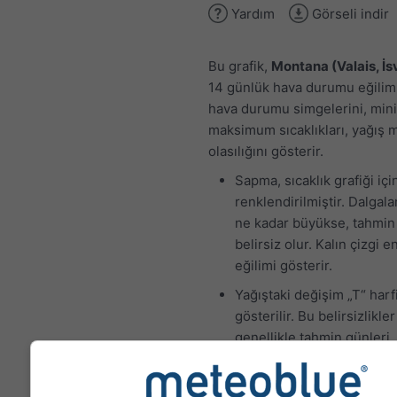
Yardım
Görseli indir
Bu grafik,
Montana (Valais, İs
14 günlük hava durumu eğilimi
hava durumu simgelerini, mi
maksimum sıcaklıkları, yağış m
olasılığını gösterir.
Sapma, sıcaklık grafiği iç
renklendirilmiştir. Dalgal
ne kadar büyükse, tahmin
belirsiz olur. Kalın çizgi e
eğilimi gösterir.
Yağıştaki değişim „T“ harfi
gösterilir. Bu belirsizlikler
genellikle tahmin günleri
ilerledikçe artar.
Tahmin „ensemble" modell