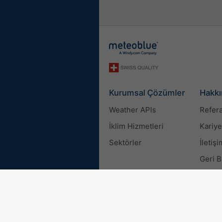
Kurumsal Çözümler
Hakkı
Weather APIs
Refera
İklim Hizmetleri
Kariye
Sektörler
İletişi
Geri B
© 2026 meteoblue
ISO 9001 c