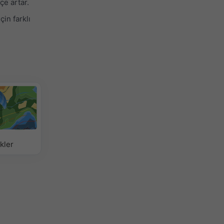
çe artar.
in farklı
kler