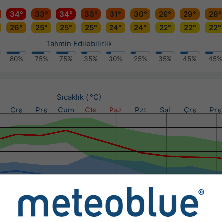
34°
33°
34°
33°
31°
30°
29°
29°
29°
26°
25°
25°
25°
24°
24°
22°
22°
22°
Tahmin Edilebilirlik
80%
75%
75%
35%
30%
25%
35%
45%
45%
Sıcaklık ( °C)
Çrş
Prş
Cum
Cts
Paz
Pzt
Sal
Çrş
Prş