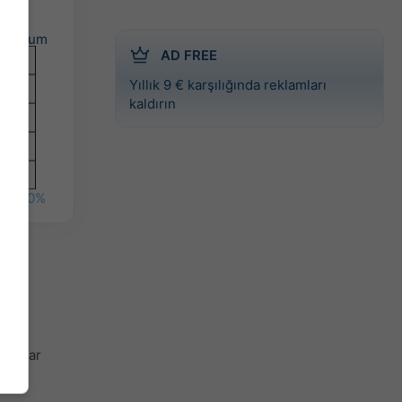
Cum
AD FREE
Yıllık 9 € karşılığında reklamları
kaldırın
10%
 hava
o kadar