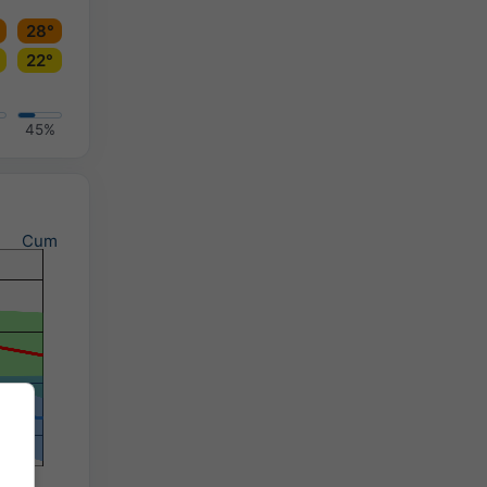
28°
22°
45%
Cum