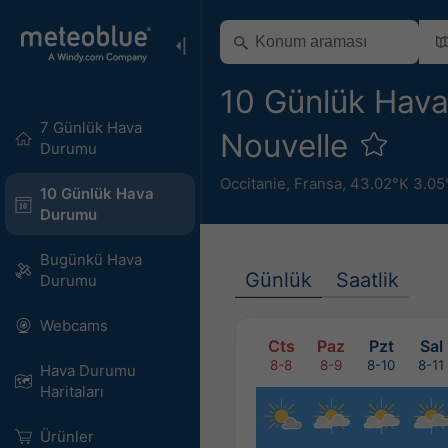
10 Günlük Hav
7 Günlük Hava
Nouvelle
Durumu
Occitanie
,
Fransa
,
43.02°K 3.05
10 Günlük Hava
Durumu
Bugünkü Hava
Günlük
Saatlik
Durumu
Webcams
Cts
Paz
Pzt
Sal
8-8
8-9
8-10
8-11
Hava Durumu
Haritaları​
Ürünler