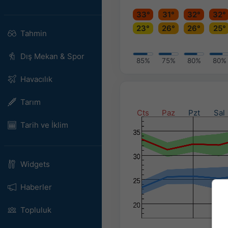
33°
31°
32°
32°
23°
26°
26°
25°
Tahmin
Dış Mekan & Spor
85%
75%
80%
80%
Havacılık
Tarım
Cts
Paz
Pzt
Sal
Tarih ve İklim
Widgets
Haberler
Topluluk