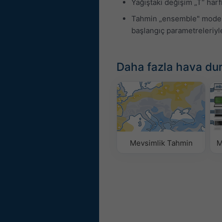
Yağıştaki değişim „T“ harfi 
Tahmin „ensemble" modeller
başlangıç parametreleriyle 
Daha fazla hava du
Mevsimlik Tahmin
M