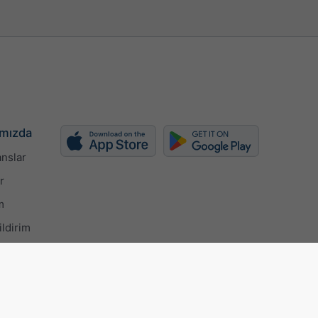
mızda
nslar
r
m
ildirim
ertificate
Gizlilik ayarları