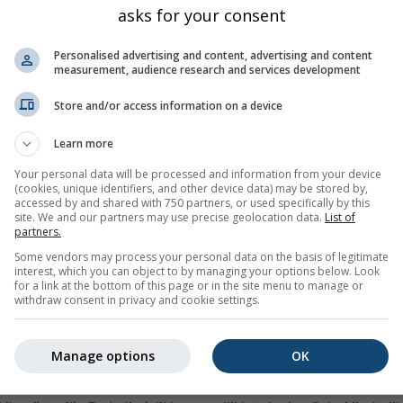
asks for your consent
Yağış (mm) / Yağış olasılığı (%)
Çrş
Prş
Cum
Cts
Paz
Pzt
Sal
Çrş
Prş
Personalised advertising and content, advertising and content
measurement, audience research and services development
Store and/or access information on a device
Learn more
Your personal data will be processed and information from your device
(cookies, unique identifiers, and other device data) may be stored by,
0%
0%
0%
25%
25%
30%
15%
10%
15%
accessed by and shared with 750 partners, or used specifically by this
site. We and our partners may use precise geolocation data.
List of
partners.
Some vendors may process your personal data on the basis of legitimate
interest, which you can object to by managing your options below. Look
for a link at the bottom of this page or in the site menu to manage or
withdraw consent in privacy and cookie settings.
ccitanie, Fransa)
için 14 günlük hava durumu eğilimini; günlük
 maksimum sıcaklıkları, yağış miktarını ve olasılığını gösterir.
inde renklendirilmiştir. Dalgalanmalar ne kadar büyükse, tahmin 
Manage options
OK
n olası eğilimi gösterir.