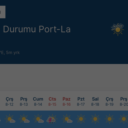
a Durumu Port-La
°E,
5m yrk
Çrş
Prş
Cum
Cts
Paz
Pzt
Sal
Çrş
Prş
8-12
8-13
8-14
8-15
8-16
8-17
8-18
8-19
8-2