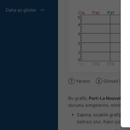
Daha az göster
Cts
Paz
Pzt
Sal
0%
10%
10%
10%
Yardım
Görseli indir
Bu grafik,
Port-La Nouvelle (O
durumu simgelerini, minimum ve
Sapma, sıcaklık grafiği iç
belirsiz olur. Kalın çizgi e