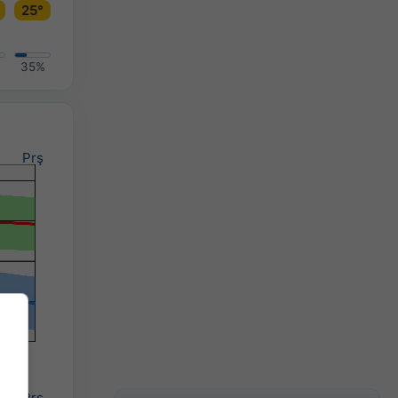
25°
35%
Prş
Prş