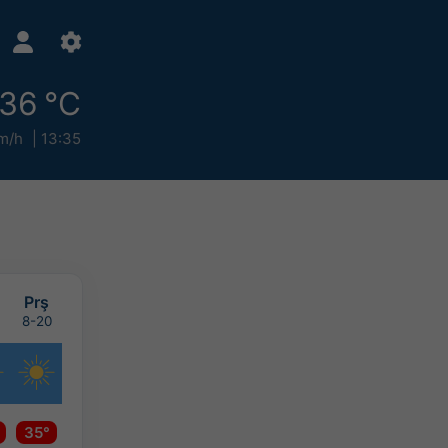
36 °C
m/h
13:35
Prş
8-20
35°