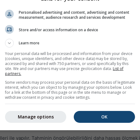
Personalised advertising and content, advertising and content
measurement, audience research and services development
Store and/or access information on a device
Learn more
Your personal data will be processed and information from your device
10%
10%
5%
5%
0%
5%
15%
20%
30
(cookies, unique identifiers, and other device data) may be stored by,
accessed by and shared with 750 partners, or used specifically by this
site. We and our partners may use precise geolocation data.
List of
partners.
Some vendors may process your personal data on the basis of legitimate
interest, which you can object to by managing your options below. Look
)
için 14 günlük hava durumu eğilimini; günlük hava durumu simg
for a link at the bottom of this page or in the site menu to manage or
withdraw consent in privacy and cookie settings.
rı, yağış miktarını ve olasılığını gösterir.
inde renklendirilmiştir. Dalgalanmalar ne kadar büyükse, tahmin 
Manage options
OK
n olası eğilimi gösterir.
ile gösterilir. Bu belirsizlikler genellikle tahmin günleri ilerledik
i ile yapılır. Tahminin öngörülebilirliğini daha hassas ölçmek iç