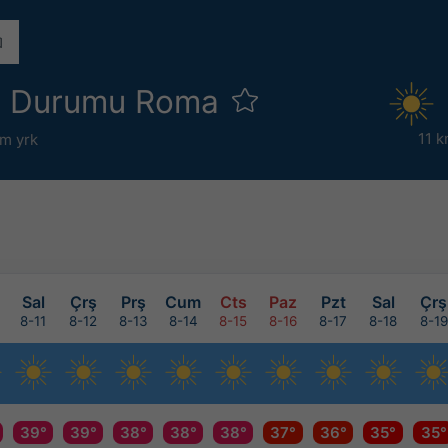
a Durumu Roma
11 k
m yrk
Sal
Çrş
Prş
Cum
Cts
Paz
Pzt
Sal
Çrş
8-11
8-12
8-13
8-14
8-15
8-16
8-17
8-18
8-19
39°
39°
38°
38°
38°
37°
36°
35°
35°