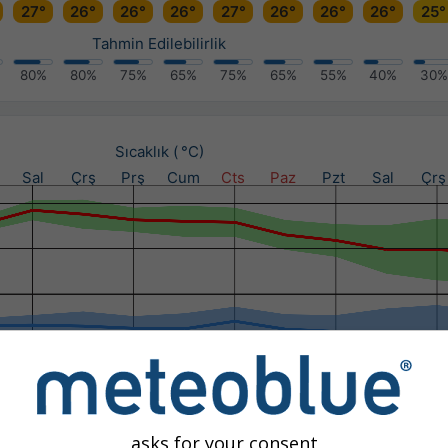
27°
26°
26°
26°
27°
26°
26°
26°
25°
Tahmin Edilebilirlik
80%
80%
75%
65%
75%
65%
55%
40%
30%
Sıcaklık ( °C)
Sal
Çrş
Prş
Cum
Cts
Paz
Pzt
Sal
Çrş
Yağış (mm) / Yağış olasılığı (%)
asks for your consent
Sal
Çrş
Prş
Cum
Cts
Paz
Pzt
Sal
Çrş