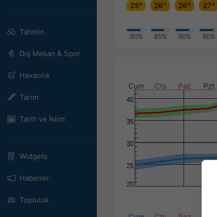
25°
26°
26°
27°
Tahmin
90%
85%
90%
90%
Dış Mekan & Spor
Havacılık
Cum
Cts
Paz
Pzt
Tarım
Tarih ve İklim
Widgets
Haberler
Topluluk
Cum
Cts
Paz
Pzt