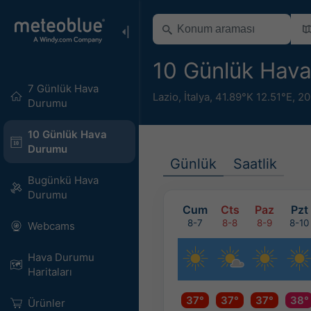
10 Günlük Hav
7 Günlük Hava
Lazio
,
İtalya
,
41.89°K 12.51°E,
20
Durumu
10 Günlük Hava
Durumu
Günlük
Saatlik
Bugünkü Hava
Durumu
Cum
Cts
Paz
Pzt
8-7
8-8
8-9
8-10
Webcams
Hava Durumu
Haritaları​
37°
37°
37°
38°
Ürünler