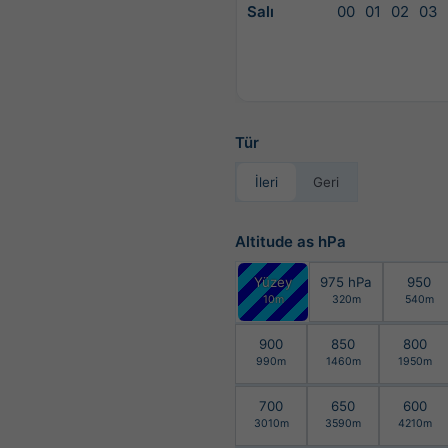
Salı
00
01
02
03
Tür
İleri
Geri
Altitude as hPa
Yüzey
975 hPa
950
10m
320m
540m
900
850
800
990m
1460m
1950m
700
650
600
3010m
3590m
4210m