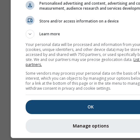
Personalised advertising and content, advertising and c
measurement, audience research and services develop
Store and/or access information on a device
Daha fazla hava durumu ver
Learn more
Your personal data will be processed and information from you
(cookies, unique identifiers, and other device data) may be store
accessed by and shared with 750 partners, or used specifically b
site. We and our partners may use precise geolocation data.
List
Hava Durumu
partners.
Haritaları​
Some vendors may process your personal data on the basis of l
interest, which you can object to by managing your options belo
for a link at the bottom of this page or in the site menu to manag
withdraw consent in privacy and cookie settings.
Ter
OK
Stueve &
Sounding
Manage options