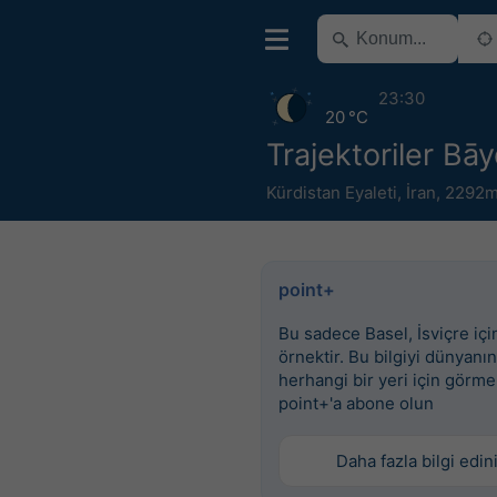
23:30
20 °C
Trajektoriler Bā
Kürdistan Eyaleti
,
İran
,
2292m
point+
Bu sadece Basel, İsviçre için
örnektir. Bu bilgiyi dünyanın
herhangi bir yeri için görme
point+'a abone olun
Daha fazla bilgi edin