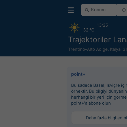
13:25
32 °C
Trajektoriler Lan
Trentino-Alto Adige
,
İtalya
,
3
point+
Bu sadece Basel, İsviçre için
örnektir. Bu bilgiyi dünyanın
herhangi bir yeri için görme
point+'a abone olun
Daha fazla bilgi edin