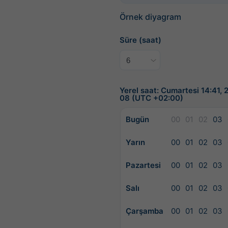
Örnek diyagram
Süre (saat)
Yerel saat: Cumartesi 14:41,
08 (UTC +02:00)
Bugün
00
01
02
03
Yarın
00
01
02
03
Pazartesi
00
01
02
03
Salı
00
01
02
03
Çarşamba
00
01
02
03