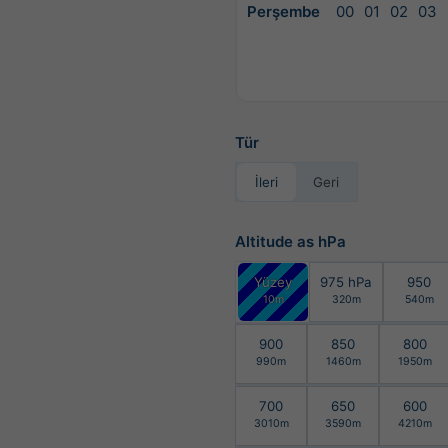
Perşembe
00
01
02
03
Tür
İleri
Geri
Altitude as hPa
Yüzey
975 hPa
950
10m
320m
540m
900
850
800
990m
1460m
1950m
700
650
600
3010m
3590m
4210m