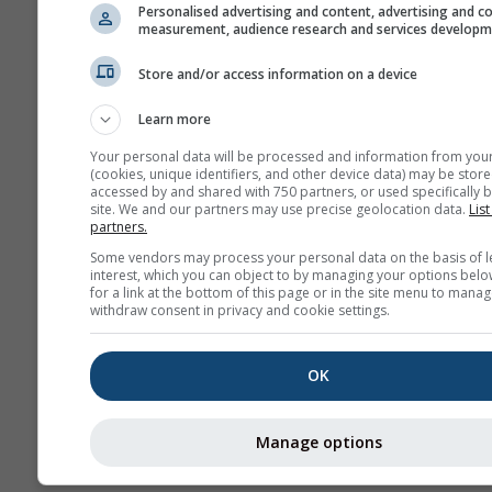
Personalised advertising and content, advertising and c
measurement, audience research and services develop
Store and/or access information on a device
Daha fazla hava durumu ver
Learn more
Your personal data will be processed and information from you
(cookies, unique identifiers, and other device data) may be store
accessed by and shared with 750 partners, or used specifically b
site. We and our partners may use precise geolocation data.
List
Hava Durumu
partners.
Haritaları​
Some vendors may process your personal data on the basis of l
interest, which you can object to by managing your options belo
for a link at the bottom of this page or in the site menu to manag
withdraw consent in privacy and cookie settings.
Ter
OK
Stueve &
Sounding
Manage options