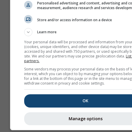
Personalised advertising and content, advertising and c
measurement, audience research and services develop
Store and/or access information on a device
Daha fazla hava durumu ver
Learn more
Your personal data will be processed and information from you
(cookies, unique identifiers, and other device data) may be store
accessed by and shared with 750 partners, or used specifically b
site. We and our partners may use precise geolocation data.
List
Hava Durumu
partners.
Haritaları​
Some vendors may process your personal data on the basis of l
interest, which you can object to by managing your options belo
for a link at the bottom of this page or in the site menu to manag
withdraw consent in privacy and cookie settings.
Ter
OK
Stueve &
Sounding
Manage options