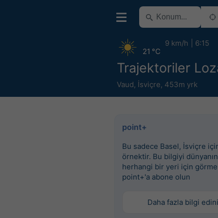
9 km/h
6:15
21 °C
Trajektoriler Lo
Vaud
,
İsviçre
,
453m yrk
point+
Bu sadece Basel, İsviçre için
örnektir. Bu bilgiyi dünyanın
herhangi bir yeri için görme
point+'a abone olun
Daha fazla bilgi edin