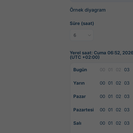
Örnek diyagram
Süre (saat)
Yerel saat: Cuma 06:52, 202
(UTC +02:00)
Bugün
00
01
02
03
Yarın
00
01
02
03
Pazar
00
01
02
03
Pazartesi
00
01
02
03
Salı
00
01
02
03