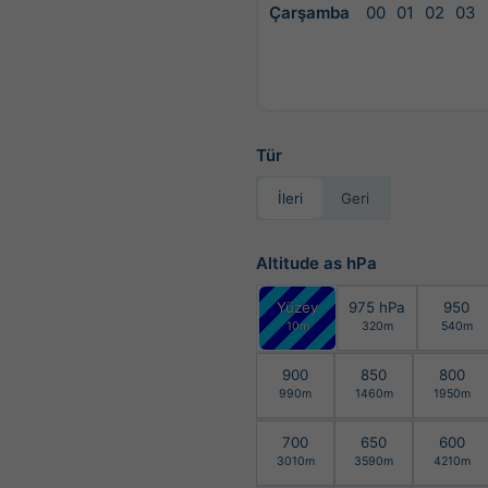
Çarşamba
00
01
02
03
Tür
İleri
Geri
Altitude as hPa
Yüzey
975 hPa
950
10m
320m
540m
900
850
800
990m
1460m
1950m
700
650
600
3010m
3590m
4210m