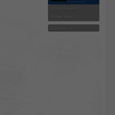
Ölçülen Sıcaklık
Ölçülen Yağış
Screenshot
©