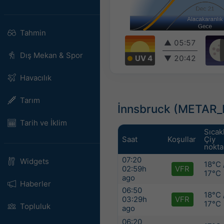
Tahmin
▲
05:57
Dış Mekan & Spor
UV 4
▼
20:42
Havacılık
Tarım
İnnsbruck (METAR_
Tarih ve İklim
Sıcakl
Saat
Koşullar
Çiy
nokta
07:20
Widgets
18°C 
02:59h
VFR
17°C
ago
Haberler
06:50
18°C 
03:29h
VFR
17°C
Topluluk
ago
06:20