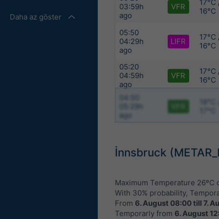
17°C 
03:59h
VFR
16°C
ago
Daha az göster
05:50
17°C 
04:29h
LIFR
16°C
ago
05:20
17°C 
04:59h
VFR
16°C
ago
04:50
18°C 
05:29h
VFR
17°C
ago
İnnsbruck (METAR_
Maximum Temperature 26ºC 
With 30% probability, Tempor
From
6. August 08:00
till
7. A
Temporarly from
6. August 12