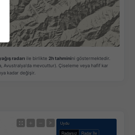
yağış radarı
ile birlikte
2h tahmini
ni göstermektedir.
, Avustralya'da mevcuttur). Çiseleme veya hafif kar
ya kadar değişir.
+
−
Uydu
Radarsız
Radar İle