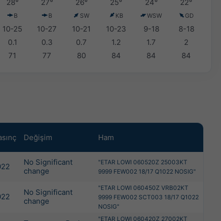
28°
27°
26°
25°
24°
22°
B
B
SW
KB
WSW
GD
10-25
10-27
10-21
10-23
9-18
8-18
0.1
0.3
0.7
1.2
1.7
2
71
77
80
84
84
84
asınç
Değişim
Ham
No Significant
"ETAR LOWI 060520Z 25003KT
022
change
9999 FEW002 18/17 Q1022 NOSIG"
"ETAR LOWI 060450Z VRB02KT
No Significant
022
9999 FEW002 SCT003 18/17 Q1022
change
NOSIG"
"ETAR LOWI 060420Z 27002KT