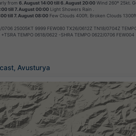
arly from
6. August 14:00
till
6. August 20:00
Wind 260º 25kt. Gu
0:00
till
7. August 00:00
Light Showers Rain .
:00
till
7. August 08:00
Few Clouds 400ft. Broken Clouds 1300ft
06/0706 25005KT 9999 FEW080 TX26/0612Z TN18/0704Z TEM
0 +TSRA TEMPO 0618/0622 -SHRA TEMPO 0622/0706 FEW004
cast, Avusturya