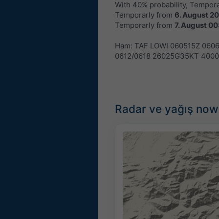
With 40% probability, Tempor
Temporarly from
6. August 2
Temporarly from
7. August 00
Ham: TAF LOWI 060515Z 06
0612/0618 26025G35KT 400
Radar ve yağış now