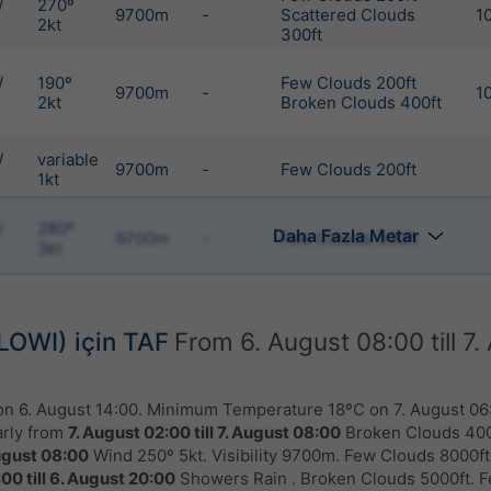
/
270º
9700m
-
Scattered Clouds
1
2kt
300ft
/
190º
Few Clouds 200ft
9700m
-
1
2kt
Broken Clouds 400ft
/
variable
9700m
-
Few Clouds 200ft
1kt
/
280º
Daha Fazla Metar
9700m
-
Few Clouds 300ft
3kt
LOWI) için TAF
From
6. August 08:00
till
7.
on
6. August 14:00
. Minimum Temperature 18ºC on
7. August 06
arly from
7. August 02:00
till
7. August 08:00
Broken Clouds 400
ugust 08:00
Wind 250º 5kt. Visibility 9700m. Few Clouds 8000ft
:00
till
6. August 20:00
Showers Rain . Broken Clouds 5000ft. F