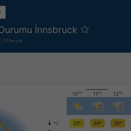
Durumu İnnsbruck
E,
570m yrk
10
00
11
00
12
00
°C
22°
24°
25°