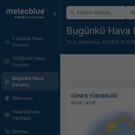
Bugünkü Hava 
7 Günlük Hava
Tirol
,
Avusturya
,
47.26°K 11.39°
Durumu
10 Günlük Hava
Durumu
Bugünkü Hava
Durumu
GÜNEŞ YÜKSEKLIĞI
Webcams
10:19
/
41.9°
Hava Durumu
Haritaları​
Ürünler