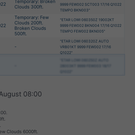
Temporary: Broken
022
9999 FEW002 SCT003 17/16 Q1022
Clouds 300ft.
TEMPO BKN003"
Temporary: Few
"ETAR LOWI 060350Z 19002KT
Clouds 200ft.
022
9999 FEW002 BKN004 17/16 Q1022
Broken Clouds
TEMPO FEW002 BKN005"
500ft.
"ETAR LOWI 060320Z AUTO
-
VRB01KT 9999 FEW002 17/16
Q1022"
"ETAR LOWI 060250Z AUTO
-
28003KT 9999 FEW003 18/17
Q1022"
 August 08:00
:00
.
ft.
.
ew Clouds 6000ft.