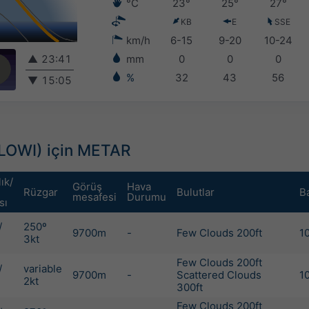
°C
23°
25°
27°
KB
E
SSE
km/h
6-15
9-20
10-24
▲
23:41
mm
0
0
0
%
32
43
56
▼
15:05
LOWI) için METAR
ık/
Görüş
Hava
Rüzgar
Bulutlar
B
mesafesi
Durumu
sı
/
250º
9700m
-
Few Clouds 200ft
1
3kt
Few Clouds 200ft
/
variable
9700m
-
Scattered Clouds
1
2kt
300ft
Few Clouds 200ft