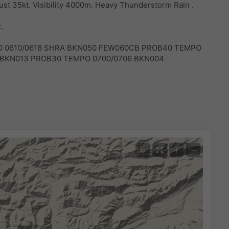
st 35kt. Visibility 4000m. Heavy Thunderstorm Rain .
.
PO 0610/0618 SHRA BKN050 FEW060CB PROB40 TEMPO
 BKN013 PROB30 TEMPO 0700/0706 BKN004
+
−
©