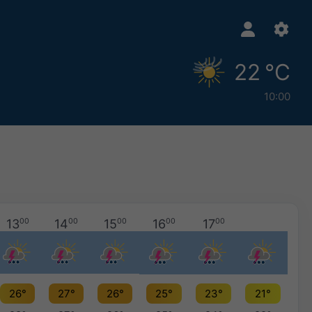
22 °C
10:00
13
00
14
00
15
00
16
00
17
00
26°
27°
26°
25°
23°
21°