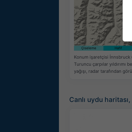
Çiseleme
Hafif
Konum işaretçisi İnnsbruck ü
Turuncu çarpılar yıldırımı bel
yağışı, radar tarafından gör
Canlı uydu haritası