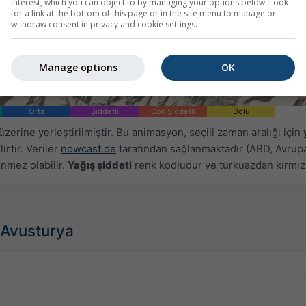
interest, which you can object to by managing your options below. Look
for a link at the bottom of this page or in the site menu to manage or
withdraw consent in privacy and cookie settings.
Manage options
OK
Orta
Şiddetli
Çok Şiddetli
Dolu
zerine yerleştirilmiştir. Bu animasyon, seçili zaman aralığı için
irtir. Veriler
nowcast.de
tarafından sağlanmaktadır (ABD, Avrupa
ünmez olabilir.
Yağış şiddeti
renk kodludur ve turkuazdan kırmızı
, Avusturya