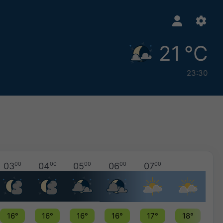
21 °C
23:30
03
00
04
00
05
00
06
00
07
00
16°
16°
16°
16°
17°
18°