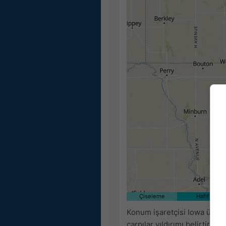
Çiseleme
Hafif
Konum işaretçisi Iowa üzerin
çarpılar yıldırımı belirtir. Ve