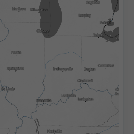
3h
6h
9h
12h
18h
24h