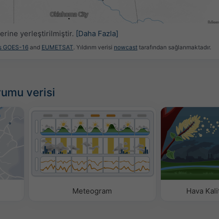
5
22:30
22:45
23:00
23:15
23:30
23:45
00:00
rine yerleştirilmiştir.
[Daha Fazla]
es GOES-16
and
EUMETSAT
. Yıldırım verisi
nowcast
tarafından sağlanmaktadır.
rumu verisi
Meteogram
Hava Kali