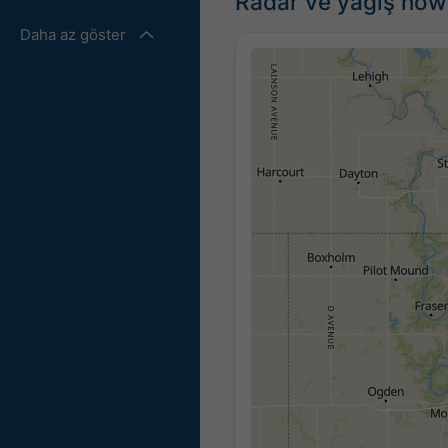
Radar ve yağış nowc
Daha az göster