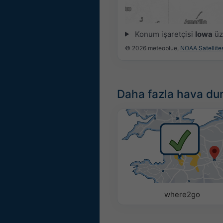
21:15
21:30
21:45
22:00
22:1
Konum işaretçisi
Iowa
üze
© 2026 meteoblue,
NOAA Satellit
Daha fazla hava du
where2go