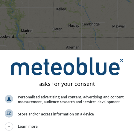
asks for your consent
Personalised advertising and content, advertising and content
measurement, audience research and services development
00:00
00:15
00:30
00:45
01:00
01:15
01:
Store and/or access information on a device
Orta
Şiddetli
Çok Şiddetli
Dolu
e yerleştirilmiştir. Bu animasyon, seçili zaman aralığı için
yağış
Learn more
riler
nowcast.de
tarafından sağlanmaktadır (ABD, Avrupa, Avustral