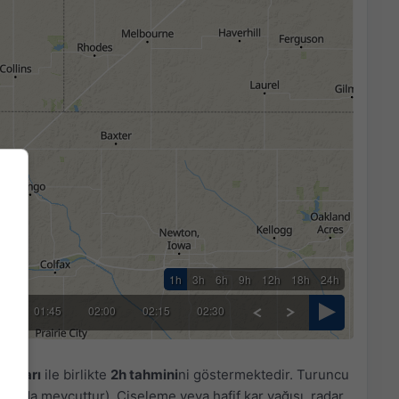
1h
3h
6h
9h
12h
18h
24h
30
01:45
02:00
02:15
02:30
 radarı
ile birlikte
2h tahmini
ni göstermektedir. Turuncu
ya'da mevcuttur). Çiseleme veya hafif kar yağışı, radar