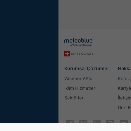
Kurumsal Çözümler
Hakkı
Weather APIs
Refera
İklim Hizmetleri
Kariye
Sektörler
İletişi
Geri B