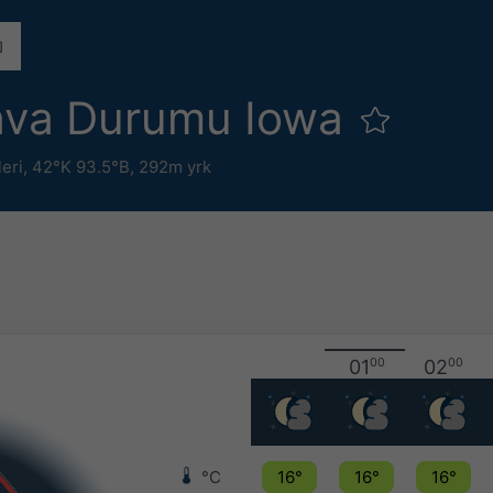
ava Durumu Iowa
leri
,
42°K 93.5°B,
292m yrk
01
00
02
00
°C
16°
16°
16°