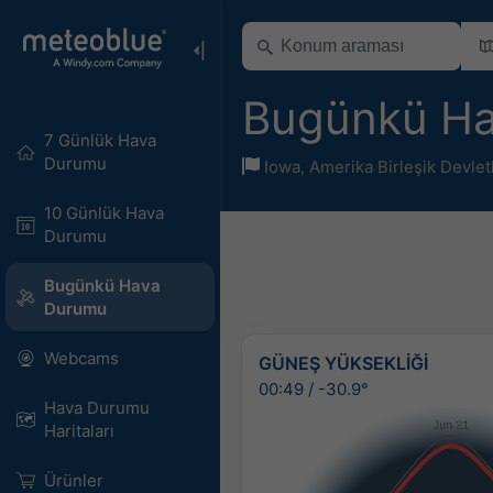
Bugünkü H
7 Günlük Hava
Durumu
Iowa
,
Amerika Birleşik Devlet
10 Günlük Hava
Durumu
Bugünkü Hava
Durumu
Webcams
GÜNEŞ YÜKSEKLIĞI
00:49
/
-30.9°
Hava Durumu
Haritaları​
Ürünler