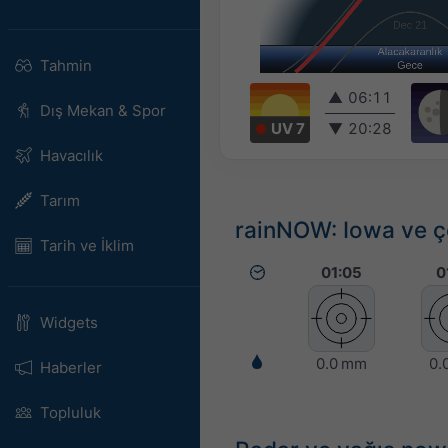
Tahmin
▲
06:11
Dış Mekan & Spor
UV 7
▼
20:28
Havacılık
Tarım
rainNOW: Iowa ve çe
Tarih ve İklim
01:05
0
Widgets
0.0 mm
0.
Haberler
Topluluk