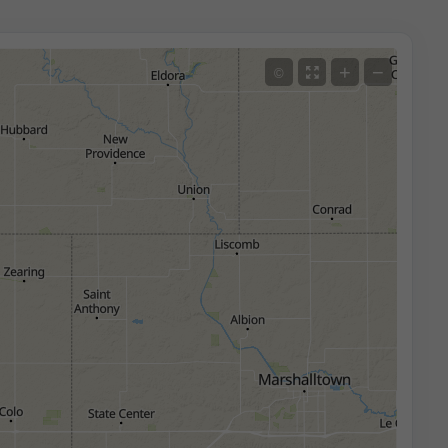
+
−
©