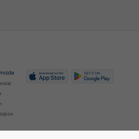
mızda
nslar
r
m
ildirim