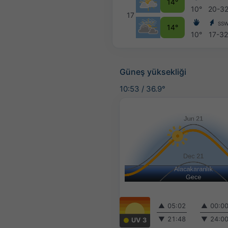
14°
10°
20-3
17
SS
14°
10°
17-3
Güneş yüksekliği
10:53
/
36.9°
▲
05:02
▲
00:0
▼
21:48
▼
24:0
UV 3