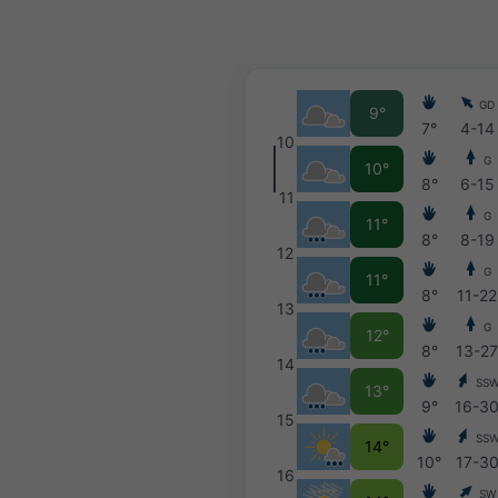
GD
9°
7°
4-14
10
G
10°
8°
6-15
11
G
11°
8°
8-19
12
G
11°
8°
11-22
13
G
12°
8°
13-2
14
SS
13°
9°
16-3
15
SS
14°
10°
17-3
16
SW