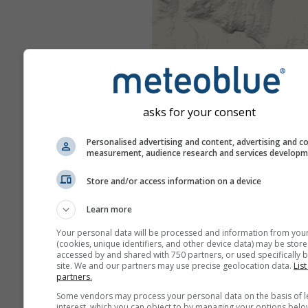
asks for your consent
Personalised advertising and content, advertising and c
measurement, audience research and services develop
Store and/or access information on a device
Learn more
Your personal data will be processed and information from you
(cookies, unique identifiers, and other device data) may be store
accessed by and shared with 750 partners, or used specifically b
site. We and our partners may use precise geolocation data.
List
partners.
Some vendors may process your personal data on the basis of l
interest, which you can object to by managing your options belo