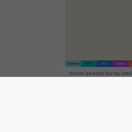
Çiseleme
Hafif
Orta
Şiddetli
Konum işaretçisi Norveç üzer
yerleştirilmiştir. Bu animasyon,
zaman aralığı için
yağış radar
2h tahmini
ni göstermektedir.
çarpılar yıldırımı belirtir. Veril
nowcast.de
tarafından sağlan
(ABD, Avrupa, Avustralya'da m
Çiseleme veya hafif kar yağışı
tarafından görünmez olabilir.