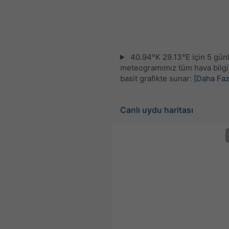
40.94°K 29.13°E için 5 gün
meteogramımız tüm hava bilgil
basit grafikte sunar:
[Daha Faz
Canlı uydu haritası