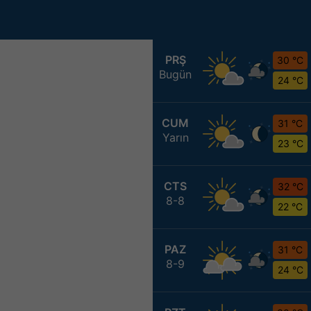
PRŞ
30 °C
Bugün
24 °C
CUM
31 °C
Yarın
23 °C
CTS
32 °C
8-8
22 °C
PAZ
31 °C
8-9
24 °C