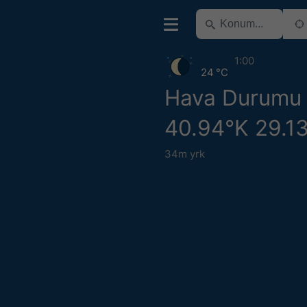
1:00
24 °C
Hava Durumu
40.94°K 29.1
34m yrk