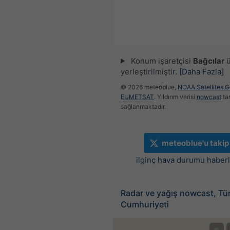
Konum işaretçisi
Bağcılar
ü
yerleştirilmiştir.
[Daha Fazla]
© 2026 meteoblue,
NOAA Satellites 
EUMETSAT
. Yıldırım verisi
nowcast
ta
sağlanmaktadır.
meteoblue'u takip
ilginç hava durumu haberle
Radar ve yağış nowcast, Tü
Cumhuriyeti